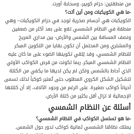
من منطقتين: حزام كويبر، وسحابة أورت.
-ما هي الكويكبات ومن أين أتت؟
الكويكبات هي أجسام صخرية توجد في حزام الكويكبات– وهي
منطقة في النظام الشمسي تقع على بعد أكثر من ضعفين
ونصف المسافة بين الشمس والأرض- بين مداري المريخ
والمشتري ومن المحتمل أن تكون بقايا من التكوين المبكر
للنظام الشمسي، وقد يُلقي تكوينها الضوء على ما كان عليه
النظام الشمسي المبكر. ربما تكونت من قرص الكواكب الأولي
الذي أحاط بالشمس ولكن لم يكن لديها ما يكفي من الكتلة
لتشكيل الشكل الكروي المطلوب حتى تُعتبر كوكباً لذلك تسمى
أحياناً كواكب صغيرة. على الرغم من وجود الآلاف، إلا أن كتلتها
الإجمالية لا تزال أقل بكثير من كتلة الأرض.
أسئلة عن النظام الشمسي
-ما هو تسلسل الكواكب في النظام الشمسي؟
يمتلك نظامُنا الشمسي ثمانية كواكب تدور حول الشمس.