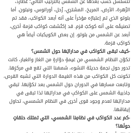
تتسلسل حسب بعدها عن الشمس بالترتيب التالي؛ عُطارد،
الزُهرة، الأرض، المريخ، المشتري، زُحل، أورانوس، ونبتون. أما
بلوتو الذي تم إعتبارُه مؤخراً على أنه أبعد الكواكب، فقد تم
تصنيفُه على أنه كوكبٌ قزم. قد إكتُشفت كواكب قزمة أخرى،
أبعد عن الشمس من بلوتو. إن بعض الكويكبات أيضاً هي
كواكِب قزمة.
-كيف تبقى الكواكب في مداراتِها حول الشمس؟
تكوّن النظام الشمسي من غيمةٍ دوّارةٍ من الغاز والغبار، كانت
تدور حول نجمةِ حديثة النشوء، شمسُنا التي تقع في مركزِها.
تكونت كل الكواكب من هذه الغيمة الدوارة التي تشبه القرص،
وتابعت مسارها في الدوران حول الشمس بعد تكوّنِها. تبقي
جاذبية الشمس على الكواكبِ في مداراتِها لذا تبقى في
مداراتِها لعدم وجود قوى أخرى في النظام الشمسي، تحاول
إيقافَها.
-كم عدد الكواكب في نظامِنا الشمسي، التي تمتلك حلقاتٍ
حولَها؟