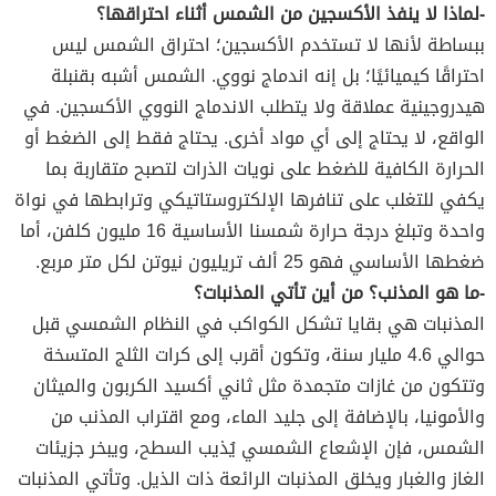
-لماذا لا ينفذ الأكسجين من الشمس أثناء احتراقها؟
ببساطة لأنها لا تستخدم الأكسجين؛ احتراق الشمس ليس
احتراقًا كيميائيًا؛ بل إنه اندماج نووي. الشمس أشبه بقنبلة
هيدروجينية عملاقة ولا يتطلب الاندماج النووي الأكسجين. في
الواقع، لا يحتاج إلى أي مواد أخرى. يحتاج فقط إلى الضغط أو
الحرارة الكافية للضغط على نويات الذرات لتصبح متقاربة بما
يكفي للتغلب على تنافرها الإلكتروستاتيكي وترابطها في نواة
واحدة وتبلغ درجة حرارة شمسنا الأساسية 16 مليون كلفن، أما
ضغطها الأساسي فهو 25 ألف تريليون نيوتن لكل متر مربع.
-ما هو المذنب؟ من أين تأتي المذنبات؟
المذنبات هي بقايا تشكل الكواكب في النظام الشمسي قبل
حوالي 4.6 مليار سنة، وتكون أقرب إلى كرات الثلج المتسخة
وتتكون من غازات متجمدة مثل ثاني أكسيد الكربون والميثان
والأمونيا، بالإضافة إلى جليد الماء، ومع اقتراب المذنب من
الشمس، فإن الإشعاع الشمسي يُذيب السطح، ويبخر جزيئات
الغاز والغبار ويخلق المذنبات الرائعة ذات الذيل. وتأتي المذنبات