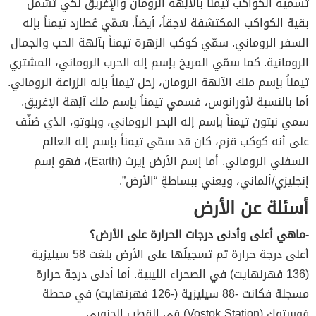
تسمية الكواكب تيمناً بالآلِهة الرومان والإغريق لكي تشمل
بقية الكواكب المكتشفة لاحِقاً، أيضاً. سُمّي عُطارد تيمناً بإله
السفر الروماني. سمّي كوكب الزهرة تيمناً بآلهة الحب والجمال
الرومانية. كما سمّي المريخ بإسم إله الحرب الروماني، المشتري
تيمناً بإسم ملك الآلهة الرومان، زحل تيمناً بإله الزراعة الروماني.
أما بالنسبة لأورانوس، فسمي تيمناً بإسم ملك آلِهة الإغريق.
سمي نبتون تيمناً بإسم إله البحر الروماني، وبلوتو، الذي صُنِّف
على أنه كوكب قزم، كان قد سمّي تيمناً بإسم إله العالم
السفلي الروماني. أما إسم الأرض إيرث (Earth)، فهو إسم
إنجليزي/ألماني، ويعني ببساطةٍ “الأرض”.
أسئلة عن الأرض
-ماهي أعلى وأدنى درجات الحرارة على الأرض؟
أعلى درجة حرارة تم تسجيلُها على الأرض بلغت 58 سيليزية
(136 فهرنهايت) في الصحراء الليبية. أما أدنى درجة حرارة
مسجلة فكانت -88 سيليزية (-126 فهرنهايت) في محطة
فوستوك (Vostok Station) في القطب الجنوبي.