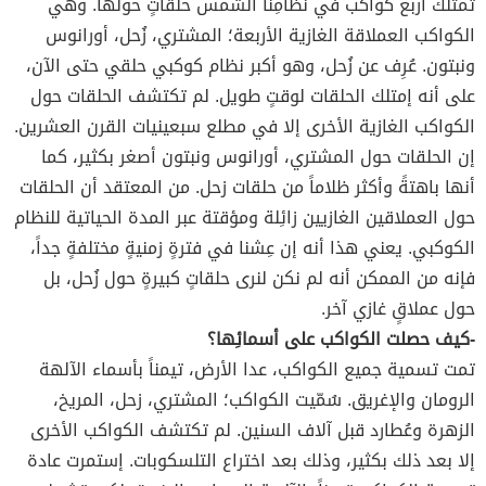
تمتلك أربع كواكب في نظامِنا الشمس حلقاتٍ حولها. وهي
الكواكب العملاقة الغازية الأربعة؛ المشتري، زُحل، أورانوس
ونبتون. عُرِف عن زُحل، وهو أكبر نظام كوكبي حلقي حتى الآن،
على أنه إمتلك الحلقات لوقتٍ طويل. لم تكتشف الحلقات حول
الكواكب الغازية الأخرى إلا في مطلع سبعينيات القرن العشرين.
إن الحلقات حول المشتري، أورانوس ونبتون أصغر بكثير، كما
أنها باهتةً وأكثر ظلاماً من حلقات زحل. من المعتقد أن الحلقات
حول العملاقين الغازيين زائِلة ومؤقتة عبر المدة الحياتية للنظام
الكوكبي. يعني هذا أنه إن عِشنا في فترةٍ زمنيةٍ مختلفةٍ جداً،
فإنه من الممكن أنه لم نكن لنرى حلقاتٍ كبيرةٍ حول زُحل، بل
حول عملاقٍ غازي آخر.
-كيف حصلت الكواكب على أسمائِها؟
تمت تسمية جميع الكواكب، عدا الأرض، تيمناً بأسماء الآلهة
الرومان والإغريق. سُمّيت الكواكب؛ المشتري، زحل، المريخ،
الزهرة وعُطارد قبل آلاف السنين. لم تكتشف الكواكب الأخرى
إلا بعد ذلك بكثير، وذلك بعد اختراع التلسكوبات. إستمرت عادة