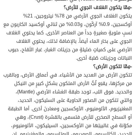
-مِمّا يتكون الغلاف الجوي للأرض؟
يتكون الغلاف الجوي الأرضي من 78% نيتروجين، 21%
أوكسجين، 0.9% آركًون، و0.03% من ثنائي أوكسيد الكاربون مع
نسبٍ مئويةٍ صغيرةٍ جداً من العناصر الأخرى. كما يحتوي الغلاف
الجوي على بخار الماء أيضاً. بالإضافة لذلك، يحتوي الغلاف
الأرضي على كمياتٍ ضئيلةٍ من جزيئات الغبار، غبار اللَقاح، حبوب
النباتات وجزيئات صُلبة أخرى.
-مِمّا تتكون الأرض؟
تتكون الأرض من العديد من الأشياء. في أعماق الأرض، وبالقرب
من مركزِها، يقبَع لُبُّ الأرض المتكون بشكلٍ كبيرٍ من النيكل
والحديد. فوق اللب، توجد طبقة الغشاء الأرضي (Mantle)،
والتي تتكون من الصخور الحاوية على السليكون، الحديد،
المغنيزيوم، الألومنيوم، الأوكسجين ومعادِنَ أخرى. أما الطبقة
أو السطح الصخري للأرض فتسمى بالقشرة (Crust)، وهي
مكوّنة في غالبيتِها من الأوكسجين، السيليكون، الألومنيوم،
الحديد، الكالسيوم، الصوديوم، البوتاسيوم، والمغنيزيوم. إن