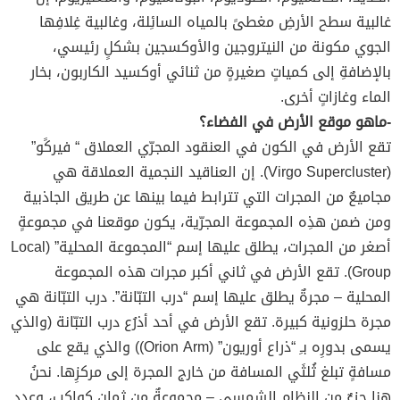
غالبية سطح الأرضِ مغطىً بالمياه السائِلة، وغالبية غِلافِها
الجوي مكونة من النيتروجين والأوكسجين بشكلٍ رئيسي،
بالإضافةِ إلى كمياتٍ صغيرةٍ من ثنائي أوكسيد الكاربون، بخار
الماء وغازاتٍ أخرى.
-ماهو موقع الأرض في الفضاء؟
تقع الأرض في الكون في العنقود المجرّي العملاق “ فيركًو”
(Virgo Supercluster). إن العناقيد النجمية العملاقة هي
مجاميعٌ من المجرات التي تترابط فيما بينها عن طريق الجاذبية
ومن ضمن هذِه المجموعة المجرّية، يكون موقعنا في مجموعةٍ
أصغر من المجرات، يطلق عليها إسم “المجموعة المحلية” (Local
Group). تقع الأرض في ثاني أكبر مجرات هذه المجموعة
المحلية – مجرةٌ يطلق عليها إسم “درب التبّانة”. درب التبّانة هي
مجرة حلزونية كبيرة. تقع الأرض في أحد أذرُع درب التبّانة (والذي
يسمى بدورِه بـِ “ذراع أوريون” (Orion Arm)) والذي يقع على
مسافةٍ تبلغ ثُلثَي المسافة من خارج المجرة إلى مركزِها. نحنُ
هنا جزءٌ من النظام الشمسي – مجموعةٌ من ثمانِ كواكِب، وعددٍ