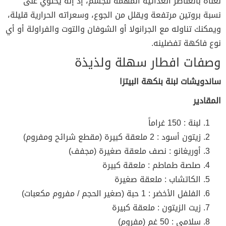
لغناه بالعناصر الغذائية المهمة للجسم، إذ إنه يحتوي على
نسبة بروتين مرتفعة ويقلل من الجوع، وسعراته الحرارية قليلة،
ويمكنك تناوله مع الجرانولا أو الشوفان والتوت والفراولة أو أي
نوع فاكهة تفضلينه.
وصفات افطار سهلة ولذيذة
ساندويشات لبنة بنكهة البيتزا
المقادير
لبنة : 150 غراماً
زيتون أسود : 2 ملعقة كبيرة (مقطع شرائح ومفروم)
أوريغانو : نصف ملعقة صغيرة (مجفف)
صلصة طماطم : ملعقة كبيرة
الكاتشاب : ملعقة صغيرة
الفلفل الأخضر : 1 حبة (صغير الحجم / مفروم مكعبات)
زيت الزيتون : ملعقة كبيرة
سلامي : 50 غم (مفروم)