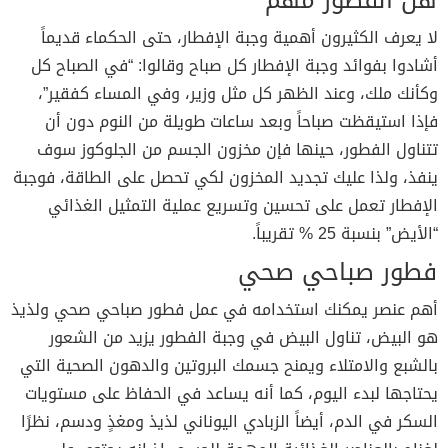
لا يعرف الكثيرون أهمية وجبة الإفطار، حتى الحكماء قديماً
أشادوا بفوائد وجبة الإفطار كل صباح وقالوا: “في الصباح كل
وكأنك ملك، وعند الظهر كل مثل وزير، وفي المساء كفقير”،
فإذا استيقظت صباحاً وبعد ساعات طويلة من النوم دون أن
تتناول الفطور، حينها فإن مخزون الجسم من الجلوكوز سوف
ينفذ، ولذا عليك تجديد المخزون لكي تحصل على الطاقة، فوجبة
الإفطار تعمل على تحسين وتسريع عملية التمثيل الغذائي
“الأيض” بنسبة 25 % تقريباً.
فطور صباحي صحي
أهم عنصر يمكنك استخدامه في عمل فطور صباحي صحي ولذيذ
هو البيض، تناول البيض في وجبة الفطور يزيد من الشعور
بالشبع والامتلاء ويمنح جسمك البروتين والدهون الصحية التي
يحتاجها لبدء اليوم، كما أنه يساعد في الحفاظ على مستويات
السكر في الدم، أيضاً الزبادي اليوناني لذيذ ومغذٍ ودسم، نظرًا