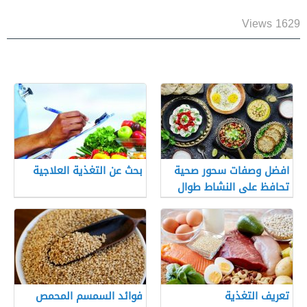
1629 Views
افضل وصفات سحور صحية
بحث عن التغذية العلاجية
تحافظ على النشاط طوال
النهار
تعريف التغذية
فوائد السمسم المحمص