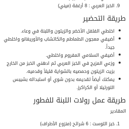
الخبز العربي : 8 أرغفة (ميني)
طريقة التحضير
اخلطي الفلفل الأخضر والزيتون واللبنة في وعاء.
أضيفي معجون الطماطم والكاتشاب والأوريغانو واخلطي
جيداً.
أضيفي السلامي المفروم واخلطي.
وزعي المزيج في الخبز العربي ثم ادهني الخبز من الخارج
بزيت الزيتون وحمصيه بالشواية قليلاً وقدميه.
يمكنك أيضاً تقديمه بدون شوي أو استبداله بشيبس
التورتيلا أو الكراكرز.
طريقة عمل رولات اللبنة للفطور
المقادير
خبز التوست : 6 شرائح (منزوع الأطراف)