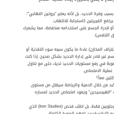
يرتفع هنا ليس بسبب وفرة الحديد، بل لأنه يعتبر “بروتين التهابي”؛
رتفع الفيريتين كاستجابة للالتهاب.
م أو قدرة الجسم على استخدامه منخفضة، مما يشعرك
ق التنفس).
نزاف المخازن) عادة ما يكون سببه سوء التغذية أو
سم غير قادر على إدارة الحديد بشكل صحيح. إذا كنت
وبة في رفع مستويات الحديد لديك حتى مع تناول
 عملية الامتصاص.
تين معاً؟
كبد من خلال الحمية والرياضة سيقلل من مستوى
 “الهيبسيدين” ويعود امتصاص الحديد لمساره
تحليل شامل: لا تكتفِ بتحليل الهيموجلوبين فقط، بل اطلب فحص (Iron Studies) الذي
ع الترانسفيرين لفهم الصورة الكاملة.