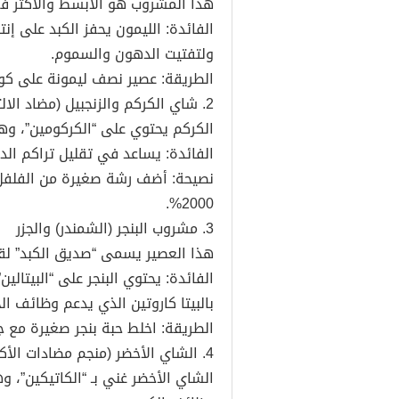
هذا المشروب هو الأبسط والأكثر فعا
ولتفتيت الدهون والسموم.
الطريقة: عصير نصف ليمونة على كوب 
2. شاي الكركم والزنجبيل (مضاد الالتهاب القوي)
الكركم يحتوي على “الكركومين”، وهو
الفائدة: يساعد في تقليل تراكم الد
نصيحة: أضف رشة صغيرة من الفلفل 
2000%.
3. مشروب البنجر (الشمندر) والجزر
هذا العصير يسمى “صديق الكبد” لقدر
الفائدة: يحتوي البنجر على “البيتال
بالبيتا كاروتين الذي يدعم وظائف الخل
الطريقة: اخلط حبة بنجر صغيرة مع جز
4. الشاي الأخضر (منجم مضادات الأكسدة)
الشاي الأخضر غني بـ “الكاتيكين”، 