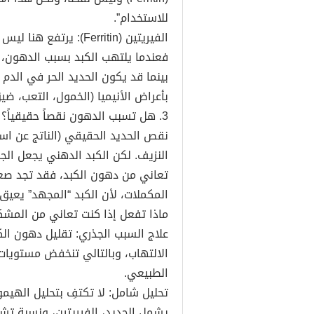
للاستخدام”.
الفيريتين (Ferritin): 
فعندما يلتهب الكبد بسبب الدهون، ي
بينما قد يكون الحديد الحر في الد
بأعراض الأنيميا (الخمول، التعب، ضي
3. هل تسبب الدهون نقصاً حقيقياً؟
نقص الحديد الحقيقي (الناتج عن است
النزيف. لكن الكبد الدهني يجعل الج
تعاني من دهون الكبد، فقد تجد صع
المكملات، لأن الكبد “المجهد” يعيق
ماذا تفعل إذا كنت تعاني من المشكل
علاج السبب الجذري: تقليل دهون ال
الالتهاب، وبالتالي تنخفض مستويات
الطبيعي.
يشمل الحديد، الفيريتين، ونسبة تشب