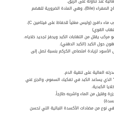
لية عند تناوله على الريق.
الفائدة: الليمون يحفز الكبد على إنتاج الصفراء (Bile)، وهي المادة الضرورية للهضم
ماء دافئ (وليس مغلياً للحفاظ على فيتامين C).
 مركب يقلل من التهابات الكبد ويحفز تجديد خلاياه.
هون حول الكبد (الكبد الدهني).
الأسود لزيادة امتصاص الكركم بنسبة تصل إلى
ته العالية على تنقية الدم.
ين” الذي يساعد الكبد في تفكيك السموم، والجزر غني
ايا الكبدية.
رة وقليل من الماء واشربه طازجاً.
وهي نوع من مضادات الأكسدة النباتية التي تحسن