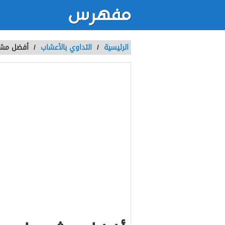
الرئيسية
/
التداوي باﻷعشاب
/
أفضل مشروب