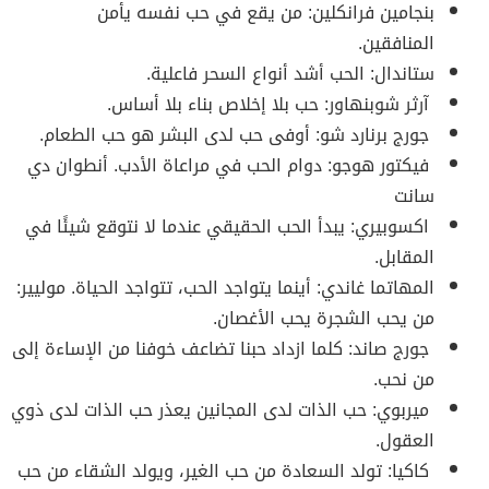
بنجامين فرانكلين: من يقع في حب نفسه يأمن
المنافقين.
ستاندال: الحب أشد أنواع السحر فاعلية.
آرثر شوبنهاور: حب بلا إخلاص بناء بلا أساس.
جورج برنارد شو: أوفى حب لدى البشر هو حب الطعام.
فيكتور هوجو: دوام الحب في مراعاة الأدب. أنطوان دي
سانت
اكسوبيري: يبدأ الحب الحقيقي عندما لا نتوقع شيئًا في
المقابل.
المهاتما غاندي: أينما يتواجد الحب، تتواجد الحياة. موليير:
من يحب الشجرة يحب الأغصان.
جورج صاند: كلما ازداد حبنا تضاعف خوفنا من الإساءة إلى
من نحب.
ميربوي: حب الذات لدى المجانين يعذر حب الذات لدى ذوي
العقول.
كاكيا: تولد السعادة من حب الغير، ويولد الشقاء من حب