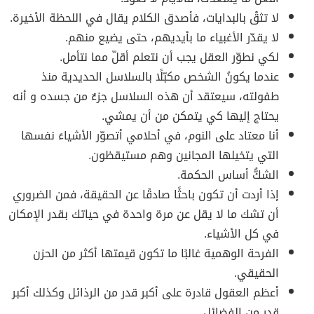
لا تثقْ بالبدايات، فأصدق الكلام يقال في اللحظة الأخيرة.
لا يقدّر الأغبياء ما بأيديهم، حتى يضيع منهم.
لكي نطوّر العقل يجب أن نتعلم أقلّ مما نتأمل.
عندما يكونُ الشخص مكبّلًا بالسلاسل الحديدية منذ
طفولته، سيعتقد أن هذه السلاسل جزءٌ من جسده و أنه
يحتاج إليها كي يتمكن من أن يمشي.
أنا معتاد على النوم، في أحلامي أتصوّر الأشياءَ نفسها
التي يتخيلها المجانين وهم مستيقظون.
الشكُّ أساس الحكمة.
إذا أردت أن تكون باحثًا صادقًا عن الحقيقة، فمن الضروري
أن تشك ما لا يقل عن مرة واحدة في حياتك بقدر الإمكان
في كل الأشياء.
الفرحة الوهمية غالبًا ما تكون قيمتها أكثر من الحزن
الحقيقي.
أعظم العقول قادرة على أكبر قدر من الرذائل وكذلك أكبر
قدر من الفضائل.