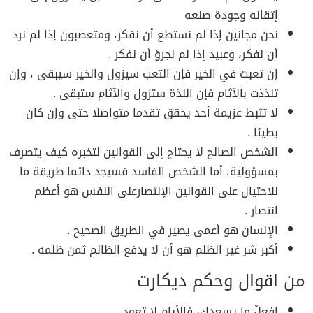
إتقانه وجودة صنعه
نحن مجانين إذا لم نستطع أن نفكر، ومتعصبون إذا لم نرد
أن نفكر، وعبيد إذا لم نجرؤ أن نفكر .
إن تعبت في الخير فإن التعب سيزول والخير سيبقى ، وإن
تلذذت بالآثام فإن اللذة ستزول والآثام ستبقى .
لا تثبط عزيمة أحد يحقق تقدما متواصلا حتى وإن كان
بطيئا .
الشخص الصالح لا يحتاج إلى القوانين لتخبره كيف يتصرف
بمسؤولية، أما الشخص الفاسد فسيجد دائما طريقة ما
للاحتيال على القوانين الإنتصارعلى النفس هو أعظم
انتصار .
الإنسان هو أعمى يصير في الطريق الصحيح .
أكبر شر غير الظلم هو أن لا يدفع الظالم ثمن ظلمه .
من اقوال وحكم ديكارت
افعلْ ما يسعدك، فالأيام لا تعود.