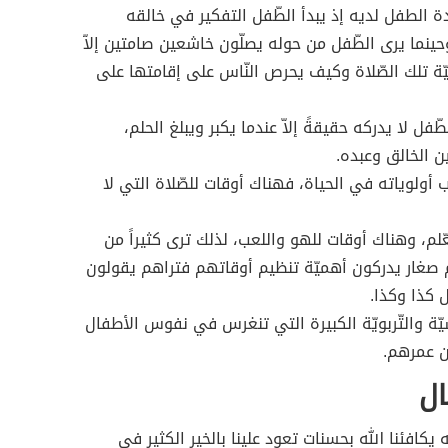
دة الطفل لديه إذ يبدأ الطّفل التفكير في خالقه
نما يرى الطّفل من حوله يصلّون خاشعين صامتين إلاّ
يّة تلك الصّلاة وكيف يحرص النّاس على إقامتها على
الطّفل لا يدركه حقيقةً إلاّ عندما يكبر ويبلغ الحلم،
بين الخالق وعبده.
يب أولوياته في الحياة، فهناك أوقات للصّلاة التي لا
لم، وهناك أوقات للهو واللعب، لذلك ترى كثيراً من
هم صغار يدركون أهميّة تنظيم أوقاتهم فتراهم يقولون
كذا وكذا.
سيّة والتّربويّة الكبيرة التي تنغرس في نفوس الأطفال
من عمرهم.
ال
افئنا الله بحسنات تعود علينا بالخير الكثير في