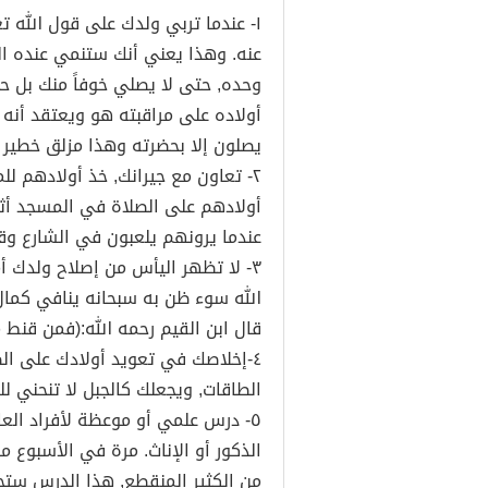
١- عندما تربي ولدك على قول الله ت
عنه. وهذا يعني أنك ستنمي عنده الر
وحده, حتى لا يصلي خوفاً منك بل حبا
أولاده على مراقبته هو ويعتقد أنه
يصلون إلا بحضرته وهذا مزلق خطير ف
٢- تعاون مع جيرانك, خذ أولادهم للم
أولادهم على الصلاة في المسجد أثنا
عندما يرونهم يلعبون في الشارع وق
٣- لا تظهر اليأس من إصلاح ولدك أ
الله سوء ظن به سبحانه ينافي كمال 
قال ابن القيم رحمه الله:(فمن قنط
٤-إخلاصك في تعويد أولادك على الصل
الطاقات, ويجعلك كالجبل لا تنحني للر
٥- درس علمي أو موعظة لأفراد العائل
الذكور أو الإناث. مرة في الأسبوع م
من الكثير المنقطع, هذا الدرس ستجده