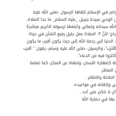
امر في الإسلام تلقاها الرسول -صلى الله عليه
 الوحي سيدنا جبريل _عليه السلام_ ما عدا الصلاة،
له سبحانه وتعالى وأبلغها لرسوله الكريم مباشرةً
بغير واسطة في ليلة الإسراء والمعراج؛ لأنّ ٣- الصلاة عمل جليل رفيع الشأن في حياة
 الدنيا إلى رحمة الله إلى حيث يكون أقرب ما يكون
َاقْتَرِب”، والرسول -صلى الله عليه وسلم- يقول: ” أقرب
ثروا فيه من الدعاء”.
نة كطهارة اللسان، وتنهانا عن المنكر، كما تعلمنا
المنظر.
الطاعة والنظام .
لى وإتقانه في مواعيده.
ن لا نتكبر على أحد .
 بها في حماية الله