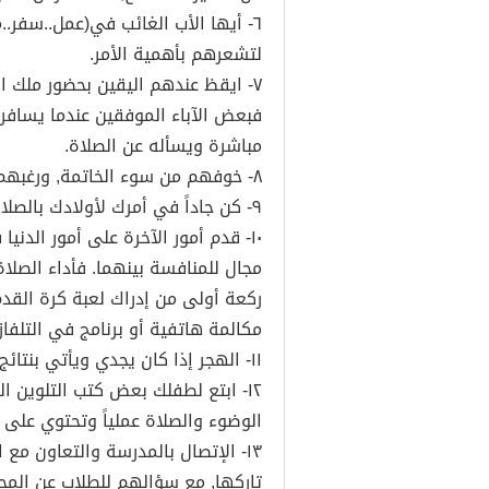
٦- أيها الأب الغائب في(عمل..سفر
لتشعرهم بأهمية الأمر.
٧- ايقظ عندهم اليقين بحضور ملك الموت في أي لحظة
فبعض الآباء الموفقين عندما يسافر
مباشرة ويسأله عن الصلاة.
٨- خوفهم من سوء الخاتمة, ورغبهم بحسن الخاتمة.
٩- كن جاداً في أمرك لأولادك بالصلاة, ولا تتركهم ليصلوا أحياناً بل ألزمهم بها.
١٠- قدم أمور الآخرة على أمور الدن
مجال للمنافسة بينهما. فأداء الصلا
ركعة أولى من إدراك لعبة كرة القدم
مكالمة هاتفية أو برنامج في التلفاز.
١١- الهجر إذا كان يجدي ويأتي بنتائج جيدة وإلا فلا.
١٢- ابتع لطفلك بعض كتب التلوين 
الوضوء والصلاة عملياً وتحتوي على 
١٣- الإتصال بالمدرسة والتعاون مع 
تاركها, مع سؤالهم للطلاب عن المحا