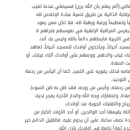
عالى:{ألم يعلم بأن الله يرى} فسيصلي عندما تغيب
قابة الذاتية عن طريق تنمية عبادة الإخلاص لله
ً وتعظيماً ورغبة ورهبة لله. فلا تكن ممن يعود
 يغرس المراقبة الإلهية في نفوسهم فتراهم لا
ي التربية فاربطهم دائماً بالله وليس بك أنت.
سجد أحياناً, ويأخذون أولادك للمسجد أحياناً, تعاهد
ء غياب والدهم, ووصهم على أولادك أثناء غيابك, أو
ت الصلاة.
مامه فذلك يقويه على التمرد, كما أن اليأس من رحمة
التوحيد.
 من رحمته, وأيس من روحه, فقد ظن به ظن السوء).
اة, وابتغاؤك وجه الله والدار الآخرة يفجر لديك
ياح والتقلبات الجوية عند أولادك.
ة يقيمها أحد الوالدين, أو أحد الأولاد الكبار من
دة نصف ساعة, على أن يدوم عليه, فالقليل الدائم خير
 ثماراً يانعة في أولادك بإذن الله.