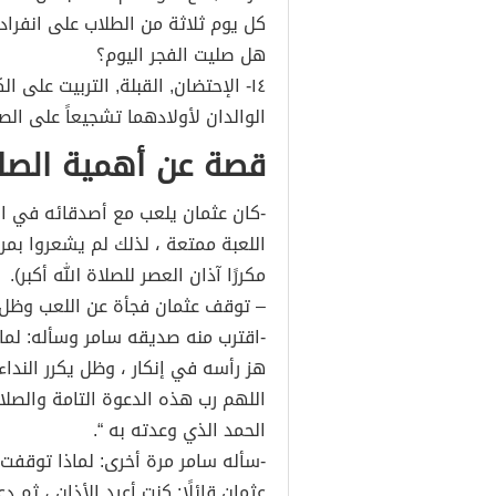
كل يوم ثلاثة من الطلاب على انفراد:
هل صليت الفجر اليوم؟
١٤- الإحتضان, القبلة, التربيت على
الوالدان لأولادهما تشجيعاً على الص
قصة عن أهمية الصلا
-كان عثمان يلعب مع أصدقائه في الح
اللعبة ممتعة ، لذلك لم يشعروا بم
مكررًا آذان العصر للصلاة الله أكبر).
– توقف عثمان فجأة عن اللعب وظل 
-اقترب منه صديقه سامر وسأله: لماذ
هز رأسه في إنكار ، وظل يكرر النداء
اللهم رب هذه الدعوة التامة والصلاة
الحمد الذي وعدته به “.
-سأله سامر مرة أخرى: لماذا توقفت 
عثمان قائلًا: كنت أعيد الأذان ، ثم دع