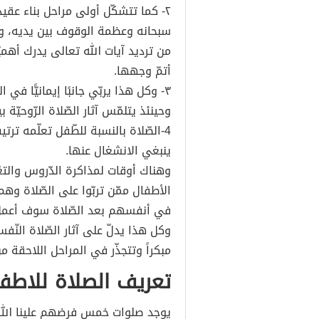
٢- كما تتشكّل أولى مراحل بناء عقي
سبحانه وعظمة الوقوف بين يديه، وحي
من ترديد آيات الله تعالى يدرك أهم
أتمّ وجهها.
٣- وكل هذا يربّي جانبًا إيمانيًّا في 
وحينئذ يتلمّس آثار الصّلاة الرّوحيّة 
4-الصّلاة بالنسبة للطّفل تعلّمه ترت
ينبغي الانشغال عنها.
وهناك أوقات لمذاكرة الدّروس والتعّ
الأطفال ممّن تربّوا على الصّلاة و
في أنفسهم بعد الصّلاة سوف أعمل 
وكل هذا يدلّ على آثار الصّلاة النّف
مبكراً وتتجذّر في المراحل اللاحقة 
تعريف الصلاة للاطف
يوجد صلوات خمس فرضهم علينا الله يك