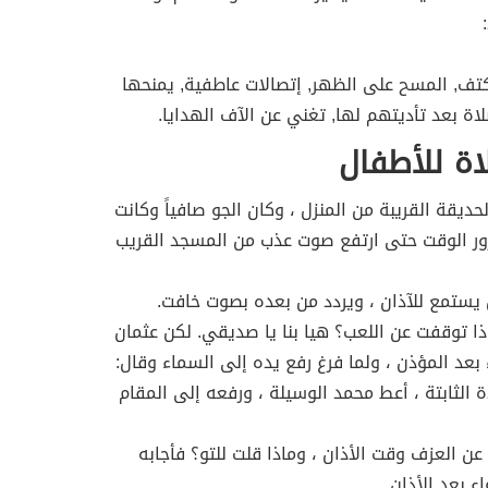
 الكتف, المسح على الظهر, إتصالات عاطفية, يمنحها
لاة بعد تأديتهم لها, تغني عن الآف الهدايا.
ة للأطفال
ديقة القريبة من المنزل ، وكان الجو صافياً وكانت
رور الوقت حتى ارتفع صوت عذب من المسجد القريب
يستمع للآذان ، ويردد من بعده بصوت خافت.
ا توقفت عن اللعب؟ هيا بنا يا صديقي. لكن عثمان
 بعد المؤذن ، ولما فرغ رفع يده إلى السماء وقال:
 الثابتة ، أعط محمد الوسيلة ، ورفعه إلى المقام
عن العزف وقت الأذان ، وماذا قلت للتو؟ فأجابه
اء بعد الأذان.