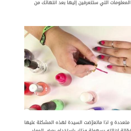
 المعلومات التي ستتعرفين إليها بعد انتهائك من
 متعددة و اذا ماتعرّضت السيدة لهذه المشكلة عليها
فعّالة لإزالته بسهولة وذلك باستخدام بعض المواد