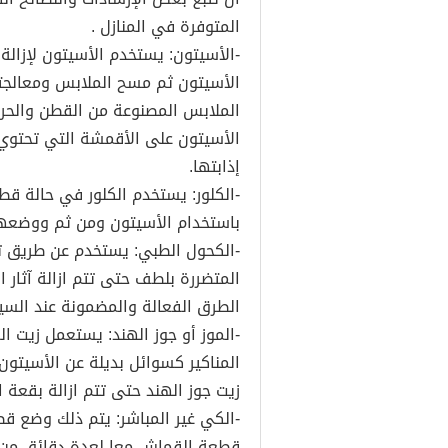
المتوفرة في المنازل .
-الأسيتون: يستخدم الأسيتون لإزالة 
الأسيتون ثم مسح الملابس ومعالجت
الملابس المصنوعة من القطن والحري
الأسيتون على الأقمشة التي تحتوي 
إذابتها.
-الكلور: يستخدم الكلور في حالة قطع
باستخدام الأسيتون ومن ثم ووضعها 
-الكحول الطبي: يستخدم عن طريق تب
المتضررة بلطف حتى تتم ازالة آثار 
الطرق الفعالة والمضمونة عند السيد
-الموز أو جوز الهند: يستعمل زيت ال
المناكير كسوائل بديلة عن الأسيتون
زيت جوز الهند حتى تتم ازالة بقعة ال
-الكي غير المباشر: يتم ذلك وضع ق
قطعة القماش معا لعدة دقائق من غير