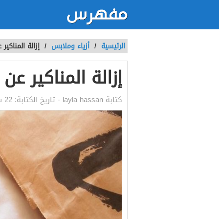
الرئيسية
/
أزياء وملابس
/
إزالة المناكير
إزالة المناكير عن
كتابة
layla hassan
- تاريخ الكتابة:
22 سبتمبر, 2019 3:16