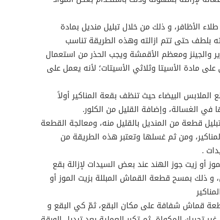
طلاء الأظافر، و ذلك من خلال تبليل منديل بمادة
ه بلطف حتى تتم ازالته وهذه الطريقة تناسب
ر والجينز ومعظم الأقمشة ويجب الحذر من استعمال
على مادة الأسيتا وثلاثي الأسيتات؛ لأنه يعمل على
 الملابس البيضاء حيث تنظف بقعة المناكير أولاً
في الغسالة، وإضافة القليل من الكلور.
ليل قطعة من المنديل بالقليل منه، ومعالجة القطعة
المناكير، ومن ثم غسلها وتعتبر هذه الطريقة من
ات .
موز أو زيت جوز الهند عند بعض السيدات لإزالة بقع
، و ذلك بمسح قطعة القماش المبللة بزيت الموز أو
مناكير
طعة قماش شفافة على مكان البقع، ثمّ كي البقع و
 تحريك المكواة، ثم تكرر العملية بعد تبديل الورقة