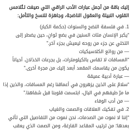
إليك باقة من أجمل عبارات الأدب الراقي التي صيغت لـتُلامس
القلوب النبيلة والعقول الناضجة، وجاهزة للنسخ والتأمل:
1. في فلسفة النضج والسنوات (حكمة الكبار)
“يكبر الإنسان مئات السنين في بضع ثوانٍ، حين يضطر إلى
التخلي عن جزء من روحه ليعيش بجزء آخر.”
— من روائع الكلاسيكيات
“المسافات لا تقاس بالكيلومترات، بل بجرعات الخذلان. أحياناً
يكون من يقاسمك المقعد أبعد إليك من مجرة أخرى.”
— عبارة أدبية عميقة
“سلامٌ على الذين يزهرون في أعماقنا رغم المسافات، والذين إذا
ما مرّ طيفهم في البال، ابتسمت قلوبنا قبل شفاهنا.”
— من أدب الوفاء
2. في تفكيك العلاقات والصمت والغياب
“إننا لا نموت من الصدمات، نحن نموت من التفاصيل التي تأتي
بعدها؛ من ترتيب المقاعد الفارغة، ومن الصمت الذي يعقب