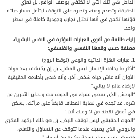
الداخل هي تلك التي لا تكتفي بوصف الواقع، بل تُعرّي
الحقيقة وتصدم وعيه، وتجبره على التوقف ليتأمل مسار حياته.
قوّتها تكمن في أنها تختزل تجارب وجودية كاملة في سطر
واحد.
إليك طائفة من أقوى العبارات المؤثرة في النفس البشرية،
مصنفة حسب وقعها النفسي والفلسفي:
1. عبارات الهزة الذاتية والوعي (توقظ الروح)
“أكثر ما يخافه الإنسان ليس الفشل، بل إن يكتشف بعد فوات
الأوان أنه عاش حياة شخص آخر، وأنه ضحى بأحلامه الحقيقية
لإرضاء عالم لا يبالي.”
“الوحش الذي تقضي عمرك في الخوف منه وتحذير الآخرين من
شره، قد تجده في نهاية المطاف قابضاً على مرآتك، يسكن
في أعمق نقطة من لا وعيك أنت.”
“الموت الحقيقي ليس توقف النبض، بل هو ذلك الركود الفكري
والروحي الذي يصيبك عندما تتوقف عن التساؤل والتعلم،
فتعيش بقية عمرك نسخة مكررة من أمسك.”