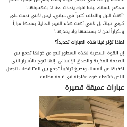
معهم بلسانك بينما قلبك يتحدث لغة لا يفهمونها.”
“أهنتُ النبل واللطف كثيراً في حياتي، ليس لأنني ندمت على
كوني نبيلاً، بل لأنني أهنت هذه القيم العالية بمنحها مراراً
وتكراراً لمن لا يستحقها ولا يقدرها.”
لماذا تؤثر فينا هذه العبارات تحديداً؟
إن القوة السحرية لهذه السطور تنبع من كونها تجمع بين
الصدمة الفكرية والصدق الإنساني. إنها تبوح بالأسرار التي
نخفيها عن أنفسنا، وتصيغ تراكيباً تجمع بين المتناقضات لتجعل
النص كشعلة ضوء مفاجئة في غرفة مظلمة.
عبارات عميقة قصيرة