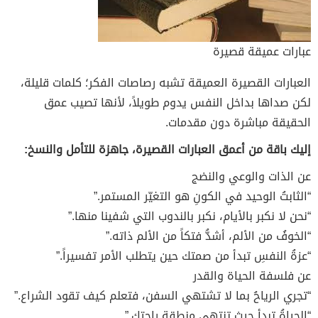
عبارات عميقة قصيرة
العبارات القصيرة العميقة تشبه رصاصات الفكر؛ كلمات قليلة،
لكن صداها بداخل النفس يدوم طويلاً، لأنها تصيب عمق
الحقيقة مباشرة دون مقدمات.
إليك باقة من أعمق العبارات القصيرة، جاهزة للتأمل والنسخ:
عن الذات والوعي والنضج
“الثابتُ الوحيد في الكونِ هو التغيّر المستمر.”
“نحن لا نكبر بالأيام، نكبر بالندوب التي شفينا منها.”
“الخوفُ من الألم، أشدُّ فتكاً من الألم ذاته.”
“عزةُ النفسِ تبدأ من صمتك حين يتطلب الأمر تفسيراً.”
عن فلسفة الحياة والقدر
“تجري الرياحُ بما لا تشتهي السفن، فتعلم كيف تقود الشراع.”
“الحياةُ تبدأ حيث تنتهي منطقة راحتك.”