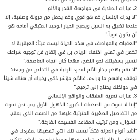
2. عبارات الصلابة في مواجهة القدر والألم
“لا يدرك الإنسان كم هو قوي وكم يحمل من مرونة وصلابة، إلا
عندما تضيق به السبل ويصبح الخيار الوحيد المتبقي أمامه هو
أن يكون قوياً.”
“العقبات والعواصف في هذه الحياة ليست عبثاً؛ العبقرية لا
تكمن في تمني اختفاء الرياح، بل في إتقان فن توجيه شراعك
لتسير بسفينتك نحو النضج، مهما كان اتجاه العاصفة.”
“لا تقم بهدم جدار الألم لمجرد الرغبة في التخلص من وجعه؛
توقف وافهم ما وراءه، فالألم مؤشر ذكي يخبرك أن هناك شيئاً
في دواخلك يحتاج إلى ترميم.”
3. عبارات تعرية العلاقات والواقع الإنساني
“إننا لا نموت من الصدمات الكبرى؛ الذهول الأول يمر. نحن نموت
من التفاصيل الصغيرة المترتبة عليها؛ من الصمت الذي يعقب
السؤال، ومن ترتيب المقاعد الفسيحة الفارغة.”
“أشد أنواع العزلة فتكاً ليست تلك التي تقضيها بمفردك في
غرفتك، بل تلك التي تجلس فيها وسط زحام من البشر، تتكلم