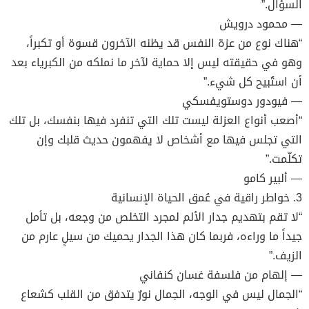
السؤال.”
— محمود درويش
“هناك نوع من عزة النفس قد يظنه الآخرون قسوة أو تكبراً،
وهو في حقيقته ليس إلا حماية لآخر ما نملكه من الكبرياء بعد
أن استُبيح كل شيء.”
— فيودور دوستويفسكي
“أصعب أنواع العزلة ليست تلك التي تنفرد فيها بنفسك، بل تلك
التي تجلس فيها مع أشخاص لا يفهمون حديث قلبك وإن
تكلّمت.”
— ألبير كامو
3. خواطر راقية في عُمق الحياة الإنسانية
“لا تقم بتهديم جدار الألم لمجرد التخلص من وجعه، بل تأمل
جيداً ما وراءه، فربما كان هذا الجدار يحميك من سيلٍ عارم من
الزيف.”
— إلهام من فلسفة غسان كنفاني
“الجمال ليس في الوجه، الجمال نورٌ يتدفق من القلب كشعاع