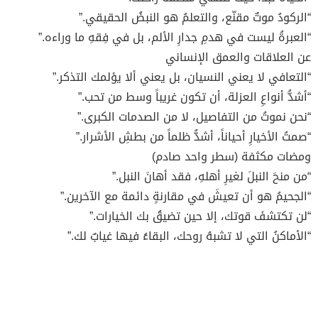
“الركودُ موتٌ مقنّع، والتعلمُ هو النبضُ الحقيقي.”
“العبرةُ ليست في هدمِ جدارِ الألم، بل في فِقهِ ما وراءه.”
عن العلاقات والعمق الإنساني
“التعافي لا يعني النسيان، بل يعني ألا يؤلمك التذكر.”
“أشدُّ أنواعِ العزلة، أن تكون غريباً وسط من تحب.”
“نحن نموتُ من التفاصيل، لا من الصدمات الكبرى.”
“صمتُ الأخيارِ أحياناً، أشدُّ ظلماً من بطشِ الأشرار.”
ومضات مكثفة (سطر واحد صادم)
“من منحَ النبلَ لغيرِ أهلهِ، فقد أهانَ النبل.”
“الجحيمُ هو أن تعيشَ في مقارنةٍ دائمة مع الآخرين.”
“لن تكتشفَ قوتك، إلا حين تضيقُ بك الخيارات.”
“الأماكنُ التي لا تشبهُ روحك، البقاءُ فيها غيابٌ لك.”