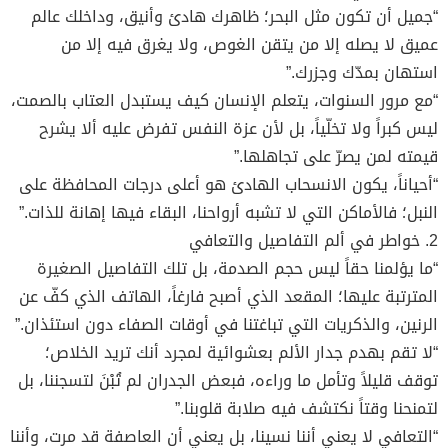
“جميل أن تكون مثل البحر؛ ظاهرك هادئ وأنيق، وداخلك عالم
عميق لا يصله إلا من يتقن الغوص، ولا يغرق فيه إلا من
استهان بمدّك وجزرك.”
“مع مرور السنوات، يتعلم الإنسان كيف يستبدل العتاب بالصمت،
ليس كبراً ولا تخلّياً، بل لأن عزة النفس تفرض عليه ألا يشرح
قيمته لمن يصرّ على تجاهلها.”
“أحياناً، يكون الانسحاب الهادئ هو أعلى درجات المحافظة على
النبل؛ فالأماكن التي لا تشبه أرواحنا، البقاء فيها إهانة للذات.”
2. خواطر في ألم التفاصيل والتعافي
“ما يؤلمنا حقاً ليس حجم الصدمة، بل تلك التفاصيل الصغيرة
المترتبة عليها؛ المقعد الذي أصبح فارغاً، الهاتف الذي كفّ عن
الرنين، والذكريات التي تباغتنا في أوقات الصفاء دون استئذان.”
“لا تقم بهدم جدار الألم بعشوائية لمجرد أنك تريد الخلاص؛
توقف قليلاً وتأمل ما وراءه، فبعض الجدران لم تُبْنَ لتسجننا، بل
لتمنحنا وقتاً نكتشف فيه صلابة قلوبنا.”
“التعافي لا يعني أننا نسينا، بل يعني أن العاصفة قد مرت، وأننا