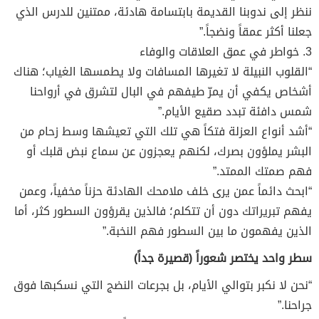
ننظر إلى ندوبنا القديمة بابتسامة هادئة، ممتنين للدرس الذي
جعلنا أكثر عمقاً ونضجاً.”
3. خواطر في عمق العلاقات والوفاء
“القلوب النبيلة لا تغيرها المسافات ولا يطمسها الغياب؛ هناك
أشخاص يكفي أن يمرّ طيفهم في البال لتشرق في أرواحنا
شمس دافئة تبدد صقيع الأيام.”
“أشد أنواع العزلة فتكاً هي تلك التي تعيشها وسط زحام من
البشر يملؤون بصرك، لكنهم يعجزون عن سماع نبض قلبك أو
فهم صمتك الممتد.”
“ابحث دائماً عمن يرى خلف ملامحك الهادئة حزناً مخفياً، وعمن
يفهم تبريراتك دون أن تتكلم؛ فالذين يقرؤون السطور كثر، أما
الذين يفهمون ما بين السطور فهم النخبة.”
سطر واحد يختصر شعوراً (قصيرة جداً)
“نحن لا نكبر بتوالي الأيام، بل بجرعات النضج التي نسكبها فوق
جراحنا.”