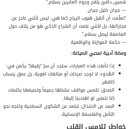
شمسٍ دافئ يلفح وجوه العابرين بسلام.”
— جبران خليل جبران
“تعلّمت أن أتقبل هبوب الرياح كما هي، ليس لأنني عاجز عن
مجاراتها، بل لأنني علمت أن الشراع الذكي هو من يلتف حول
العاصفة ليصل بسلام.”
— حكمة الموازنة والواقعية
ومضة أدبية لمحبي الصياغة:
إذا تأملت هذه العبارات، ستجد أن سرّ “رقيها” يكمن في:
الهُدوء: لا توجد صرخات أو مبالغات لغوية، بل عمق ينساب
كالنهر.
الصدق: تلمس مواقف عشناها جميعاً وتصيغها بكلمات
كنا نتمنى لو اهتدينا إليها.
البعد عن الابتذال: تبتعد عن الشكوى السطحية وتتجه نحو
التأمل والفلسفة الإنسانية.
خواطر تلامس القلب