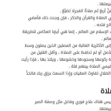
يعتها .
 في الصلاة والقرآن والذكر ، فإن وجدت ذلك فأمضي
لج فتحه .
 الإسلام من العالم ، إنما هي أيضٍا انعكاس للطريقة
الم .
لى الأكثرية الغالبة من المصلين الذين يصلون وسط
لأصل أو لم تحافظ على الصلاة ، وأقل القليل من
ة ركوعها وسجودها وخشوعها ، ويلتذ بها ، فإذا رأيت
يمي الصلاة بينهم قلة .
لالِ تفاوتُ المقياتِ وإِذا اتسعتَ برزقِ ربكَ فاتخذْ
لاة
، ليس هناك علاج فوري وفاعل مثل وصفة الصبر
يعتها.