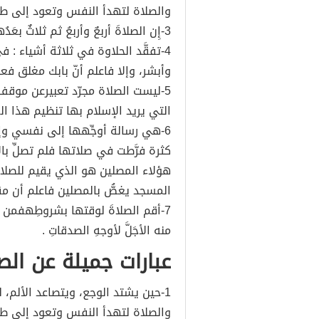
والصلاة لتهدأ النفس وتعود إلى طب
3-إِن الصلاةَ أربعٌ وأربعُ ثم ثلاثٌ بعَدُهنَّ أربعُ ثم صلاةُ الفجرِلا تضيَّعُ .
4-تفقَّد الحلاوة في ثلاثة أشياء :
وأبشر، وإلا فاعلم أنّ بابك مغلق فعا
5-ليست الصلاة مجرّد تعبيرعن موقف
التي يريد الإسلام بها تنظيم هذا الع
6-هي رسالة أوجِّهها إلى نفسي وإ
كثرة فرَّطت في صلاتها فلم تصلِّ با
هؤلاء المصلين هو الذي يقيم للصلا
المسجد يغصُّ بالمصلين فاعلم أن مق
7-أقم الصلاةَ لوقتها بشروطِهفمن الض
منه الأجَلَّ لأوجهِ الصدقاتِ .
عبارات جميلة عن الص
1-حين يشتد الوجع، ويتصاعد الألم
والصلاة لتهدأ النفس وتعود إلى طب