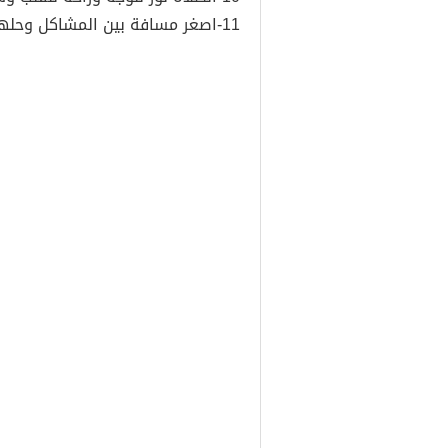
11-اصغر مسافة بين المشاكل وحلها هي نفس المسافة بين جبهتك و الارض.