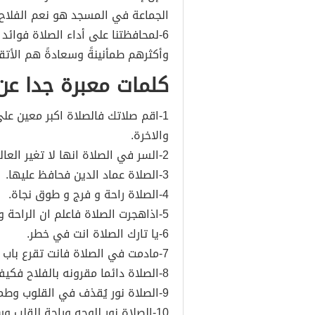
الجماعة في المسجد هو نعم الفلاح.
6-لمحافظتنا على أداء الصلاة فوائد 
وأكثرهم طمأنينةً وسعادةً هم الأتق
كلمات معبرة جدا عن
1-اقم صلاتك فالصلاة اكبر معين عل
والاخرة.
2-السر في الصلاة انها لا تغير العالم و لكن الصلاة تغيرنا نحن ونحن نغير العالم.
3-الصلاة عماد الدين فحافظ عليها.
4-الصلاة راحة و فرج و طوق نجاة.
5-اذاهجرت الصلاة فاعلم ان الراحة والبركة قد هجرت حياتك.
6-يا تارك الصلاة انت في خطر.
7-مادمت في الصلاة فانت تقرع باب الملك و من يقرع باب الملك يُفتح له.
8-الصلاة دائما مقرونه بالفلاح فكيف يفلح من لا يصلي.
9-الصلاة نور يُقذف في القلوب وطمأنينه تروي النفوس.
10-الصلاة نور للوجه وراحة للقلب وسكينه للنفس.