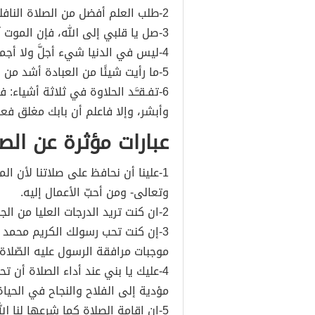
2-طلب العلم أفضل من الصلاة النافلة.
3-صل يا قلبي إلى الله، فإن الموت آت صل فالنازع لا تبقى له غير الصلاة.
4-ليس في الدنيا شيء أجلَّ ولا أجملَ من الصلاة.
5-ما رأيت شيئًا من العبادة أشد من الصلاة في جوف الليل.
6-تفـقـَّـد الحلاوة في ثلاثة أشيا
وأبشر، وإلا فاعلم أن بابك مغلق فعا
عبارات مؤثرة عن الص
1-علينا أن نحافظ على صلاتنا لأن ا
وتعالى- ومن أحبّ الأعمال إليه.
2-ان كنت تريد الدرجات العليا من الجنة حافظ على صلاتك، فالصلاة ترفع الدّرجات.
3-إن كنت تحب رسولك الكريم محمد -
موجبات مرافقة الرسول عليه الصّلاة 
4-عليك يا بني عند أداء الصلاة أن
مؤدية إلى الفلاح والنجاح في الحياة 
5-إن إقامة الصلاة كما شرعها لنا ا