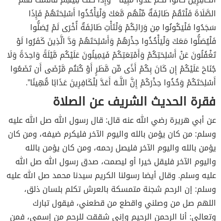
الصَّلَاةَ فَلْتَقُمْ طَائِفَةٌ مِّنْهُم مَّعَكَ وَلْيَأْخُذُوا أَسْلِحَتَهُمْ فَإِذَا
سَجَدُوا فَلْيَكُونُوا مِن وَرَائِكُمْ وَلْتَأْتِ طَائِفَةٌ أُخْرَى لَمْ يُصَلُّوا
فَلْيُصَلُّوا مَعَكَ وَلْيَأْخُذُوا حِذْرَهُمْ وَأَسْلِحَتَهُمْ وَدَّ الَّذِينَ كَفَرُوا لَوْ
تَغْفُلُونَ عَنْ أَسْلِحَتِكُمْ وَأَمْتِعَتِكُمْ فَيَمِيلُونَ عَلَيْكُم مَّيْلَةً وَاحِدَةً وَلَا
جُنَاحَ عَلَيْكُمْ إِن كَانَ بِكُمْ أَذًى مِّن مَّطَرٍ أَوْ كُنتُم مَّرْضَى أَن تَضَعُوا
أَسْلِحَتَكُمْ وَخُذُوا حِذْرَكُمْ إِنَّ اللَّـهَ أَعَدَّ لِلْكَافِرِينَ عَذَابًا مُّهِينًا”.
فقرة الحديث الشريف عن الصلاة
عن أبي هريرة رضي الله عنه قال: قال رسول الله صل الله عليه
وسلم: من كان يؤمن بالله واليوم الآخر فليكرم ضيفه، ومن كان
يؤمن بالله واليوم الآخر فليصل رحمه، ومن كان يؤمن بالله
واليوم الآخر فليقل خيرا أو ليصمت، صدق رسول الله صل الله
عليه وسلم. وقال أيضا رسولنا الكريم سيدنا محمد صل الله عليه
وسلم: إن الرحم شجنة متمسكة بالعرش تكلم بلسان ذلق،
اللهم صل من وصلني واقطع من قطعني، فيقول تبارك
وتعالى: أنا الرحمن الرحيم وإني شققت للرحم من إسمي، فمن