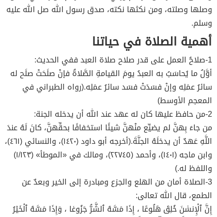
وصلها وصلته، ومن نكثها نكته، صدق رسول الله صل الله عليه
وسلم.
أهمية الصلاة في حياتنا
1-صلاحُ العمل على قدر صلاح صلاة العبد ففي الحديث:
أوَّلُ ما يُحاسَبُ به العبدُ يومَ القيامةِ الصَّلاةُ فإنْ صلَحَتْ صلَح له
سائرُ عمَلِه وإنْ فسَدَتْ فسَد سائرُ عمَلِه.(رواه الطبراني في
المعجم الأوسط)
2-من حافظ عليها كان له عهد عند الله أن يدخله الجنة:
من جاءَ بِهنَّ لم يضيِّع منْهنَّ شيئًا استخفافًا بحقِّهنَّ، كانَ لَهُ عندَ
اللَّهِ عَهدٌ أن يدخلَهُ الجنَّةَ.(أخرجه أبو داود (١٤٢٠)، والنسائي (٤٦١)،
وابن ماجه (١٤٠١)، وأحمد (٢٢٧٤٥)، ومالك في «الموطأ» (١/١٢٣)
واللفظ له.)
3-الصلاة أمان من الهلع والجزع ومبادرة إلى الخير وبعدٌ عن
الطمع، قال الله تعالى:
إِنَّ ٱلۡإِنسَٰنَ خُلِقَ هَلُوعًا ، إِذَا مَسَّهُ ٱلشَّرُّ جَزُوعٗا ، وَإِذَا مَسَّهُ ٱلۡخَيۡرُ