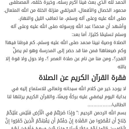
الحمد لله الذي بعث فينا أكرم رسله، وخيرة خلقه، المصطفى
محمود الخصال والأفعال، المرتقي منزلة الخلة من الله المتعال.
صلى الله عليه وعلى آله وسلم، ما تعاقب الليل والنهار،
وأشهد أن محمدًا عبد الله ورسوله صلى الله عليه وعلى آله
وسلم تسليمًا كثيرًا. أما بعد:
الصلاة وصية نبينا محمد صلى الله عليه وسلم، كم فرطنا فيها!
وكم ضيعناها! فمن منا قد حضر إلى المدرسة وهو لم يصلِّ
الفجر؟، ومن منا من نام عن صلاة العصر ؟، ولا حول ولا قوة إلا
بالله
فقرة القرآن الكريم عن الصلاة
لا يوجد خير من كلام الله سبحانه وتعالى للاستماع إليه في
بداية اليوم ليضفي عليه بركةً ويمنًا، والقرآن الكريم يرتلها لنا
الطالب/…………….
بسم الله الرحمن الرحيم :” وَإِذَا ضَرَبْتُمْ فِي الْأَرْضِ فَلَيْسَ عَلَيْكُمْ
جُنَاحٌ أَن تَقْصُرُوا مِنَ الصَّلَاةِ إِنْ خِفْتُمْ أَن يَفْتِنَكُمُ الَّذِينَ كَفَرُوا إِنَّ
الْكَافِرِينَ كَانُوا لَكُمْ عَدُوًّا مُّبِينًا * وَإِذَا كُنتَ فِيهِمْ فَأَقَمْتَ لَهُمُ