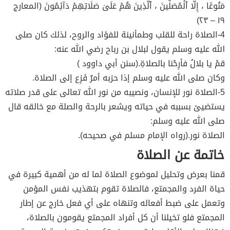
مَنُوعًا ، إِلَّا ٱلۡمُصَلِّينَ ، ٱلَّذِينَ هُمۡ عَلَىٰ صَلَاتِهِمۡ دَآئِمُونَ (المعارج
١٩ – ٢٣)
4-الصلاة راحة للقلب وطمأنينة للفؤاد والروح، لذلك كان صلى
الله عليه وسلم يقول لبلال بن رباح رضي الله عنه:
قمْ يا بلالُ فأرِحْنا بالصلاةِ.(سنن أبي داوود )
وكان صلى الله عليه وسلم إذا حزبه أمرٌ فَزِع إلى الصلاة.
5-الصلاة نور للإنسان، ونصيبه من نور الله تعالى على قدر صلاته
يستضيئ بسببه في حياته ويشعر بالرحة والصلة مع خالقه قال
صلى الله عليه وسلم:
الصلاة نور.(رواه الإمام مسلم في صحيحه).
خاتمة عن الصلاة
قمنا بعرض وتحليل لموضوع الصلاة لما له من أهمية كبيرة في
حياة الفرد والمجمتع، فالصلاة تقوم بتهذيب نفس المؤمن
وتعمل على ضبط أفعاله وتنهاه على أي فعل خارج عن إطار
المجمتع فلو تخيلنا أن كل أفراد المجمتع يقومون بالصلاة،