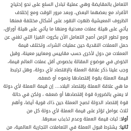
التعامل بالمقايضة وهي عملية تبادل السلع على نحو إحتياج
الأفراد مع بعضهما البعض، وبعد مرور الوقت ومع إختلاف
الظروف المعيشية ظهرت النقود على أشكال مختلفة فمنها
يأتي على هيئة عملات معدنية ومنها ما يأتي على هيئة أوراق،
ومع تطور الزمن أصبح التعامل الأن بكروت الفيزا التي تغني عن
حمل العملات النقدية حين عمليات الشراء، وتختلف قيمة
العملات من دول لأخرى حسب مقاييس ومعايير معينة، وقبل
الخوض في موضوع المقالة بخصوص أقل عملات العالم قيمة،
وجب علينا ذكر علاقة العملة بالإقتصاد لأي دولة، وهل ترتبط
قيمة العملة بقوة إقتصادها ونموه أو ضعفه.
ما هي علاقة العملة بإقتصاد البلاد… إن قيمة العملة لأي دولة
لا يعني بالضرورة قوة إقتصادها أو ضعفه ، ولكن في حالة
قوة إقتصاد الدولة تصبح العملة حين ذاك قوية أيضا، وأهم
ثلاث عوامل تؤثر على قيمة العملة لأي دولة كل من
أولا:
ثبات قيمة العملة وعدم تذبذب سعرها.
ثانيا:
يشترط قبول العملة في التعاملات التجارية العالمية، من