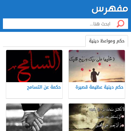
حكم ومواعظ دينية
حكم دينية عظيمة قصيرة
حكمة عن التسامح