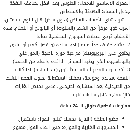
المحرك الأساسي للأمعاء؛ الجلوس بعد الأكل يضاعف النفخة.
جدول المساء: التهدئة والامتصاص
1. شرب شاي الأعشاب الساخن (بدون سكر): قبل النوم بساعتين،
اشرب كوباً مركزاً من الشمر (السنوت) أو البابونج أو النعناع. هذه
الأعشاب تُرخي عضلات القولون المتشنجة تماماً.
2. عشاء خفيف جداً: علبة زبادي سادة (ويفضل كفير أو زبادي
يحتوي على البروبيوتيك) مع حبة موزة ناضجة (الموز غني
بالبوتاسيوم الذي يطرد السوائل الزائدة والملح من الجسم).
3. أخذ حبوب الفحم أو السيميثيكون (عند الحاجة): إذا كانت
النفخة شديدة ومؤلمة، يمكنك الاستعانة بحبوب الفحم النشط
من الصيدلية بعد استشارة الصيدلي، فهي تمتص الغازات
كالإسفنجة خلال ساعات قليلة.
ممنوعات قطعية طوال الـ 24 ساعة:
مضغ العلكة (اللبان): يجعلك تبتلع الهواء باستمرار.
المشروبات الغازية والفوارة: حتى الماء الفوار ممنوع