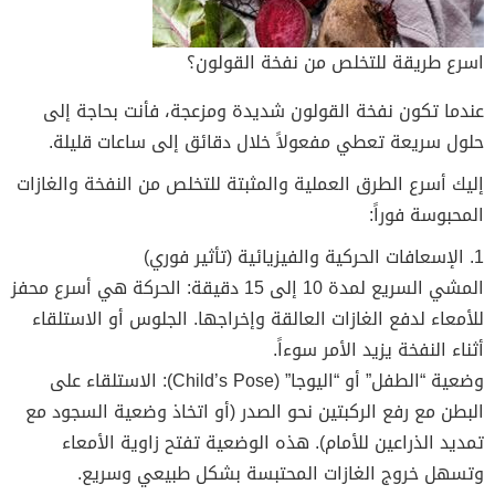
اسرع طريقة للتخلص من نفخة القولون؟
عندما تكون نفخة القولون شديدة ومزعجة، فأنت بحاجة إلى
حلول سريعة تعطي مفعولاً خلال دقائق إلى ساعات قليلة.
إليك أسرع الطرق العملية والمثبتة للتخلص من النفخة والغازات
المحبوسة فوراً:
1. الإسعافات الحركية والفيزيائية (تأثير فوري)
المشي السريع لمدة 10 إلى 15 دقيقة: الحركة هي أسرع محفز
للأمعاء لدفع الغازات العالقة وإخراجها. الجلوس أو الاستلقاء
أثناء النفخة يزيد الأمر سوءاً.
وضعية “الطفل” أو “اليوجا” (Child’s Pose): الاستلقاء على
البطن مع رفع الركبتين نحو الصدر (أو اتخاذ وضعية السجود مع
تمديد الذراعين للأمام). هذه الوضعية تفتح زاوية الأمعاء
وتسهل خروج الغازات المحتبسة بشكل طبيعي وسريع.