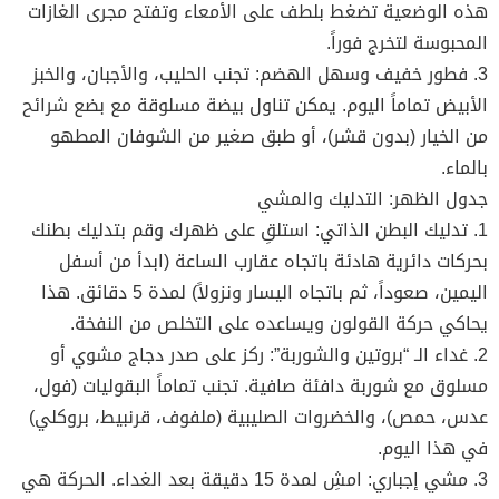
هذه الوضعية تضغط بلطف على الأمعاء وتفتح مجرى الغازات
المحبوسة لتخرج فوراً.
3. فطور خفيف وسهل الهضم: تجنب الحليب، والأجبان، والخبز
الأبيض تماماً اليوم. يمكن تناول بيضة مسلوقة مع بضع شرائح
من الخيار (بدون قشر)، أو طبق صغير من الشوفان المطهو
بالماء.
جدول الظهر: التدليك والمشي
1. تدليك البطن الذاتي: استلقِ على ظهرك وقم بتدليك بطنك
بحركات دائرية هادئة باتجاه عقارب الساعة (ابدأ من أسفل
اليمين، صعوداً، ثم باتجاه اليسار ونزولاً) لمدة 5 دقائق. هذا
يحاكي حركة القولون ويساعده على التخلص من النفخة.
2. غداء الـ “بروتين والشوربة”: ركز على صدر دجاج مشوي أو
مسلوق مع شوربة دافئة صافية. تجنب تماماً البقوليات (فول،
عدس، حمص)، والخضروات الصليبية (ملفوف، قرنبيط، بروكلي)
في هذا اليوم.
3. مشي إجباري: امشِ لمدة 15 دقيقة بعد الغداء. الحركة هي