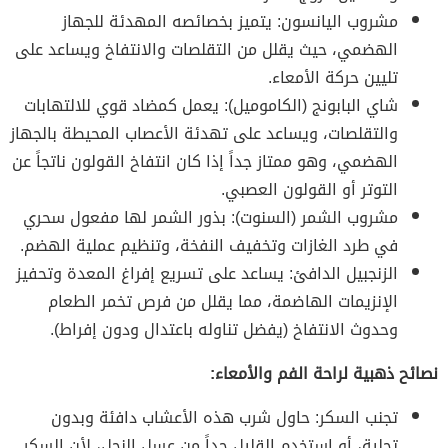
مشروب اليانسون: يتميز بخصائصه المهدئة للجهاز
الهضمي، حيث يقلل من التقلصات والانتفاخ ويساعد على
تليين حركة الأمعاء.
شاي البابونج (الكاموميل): يعمل كمضاد قوي للالتهابات
والتقلصات، ويساعد على تهدئة الأعصاب المحيطة بالجهاز
الهضمي، وهو ممتاز جداً إذا كان انتفاخ القولون ناتجاً عن
التوتر أو القولون العصبي.
مشروب الشمر (السنوت): بذور الشمر لها مفعول سحري
في طرد الغازات وتخفيف النفخة، وتنظيم عملية الهضم.
الزنجبيل الدافئ: يساعد على تسريع إفراغ المعدة وتحفيز
الإنزيمات الهاضمة، مما يقلل من فرص تخمر الطعام
وحدوث الانتفاخ (يفضل تناوله باعتدال ودون إفراط).
نصائح ذهبية لراحة الفم والأمعاء:
تجنب السكر: حاول شرب هذه الأعشاب دافئة وبدون
تحلية، أو استخدم القليل جداً من عسل النحل، لأن السكر