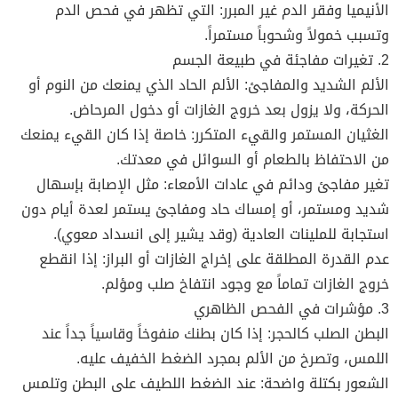
الأنيميا وفقر الدم غير المبرر: التي تظهر في فحص الدم
وتسبب خمولاً وشحوباً مستمراً.
2. تغيرات مفاجئة في طبيعة الجسم
الألم الشديد والمفاجئ: الألم الحاد الذي يمنعك من النوم أو
الحركة، ولا يزول بعد خروج الغازات أو دخول المرحاض.
الغثيان المستمر والقيء المتكرر: خاصة إذا كان القيء يمنعك
من الاحتفاظ بالطعام أو السوائل في معدتك.
تغير مفاجئ ودائم في عادات الأمعاء: مثل الإصابة بإسهال
شديد ومستمر، أو إمساك حاد ومفاجئ يستمر لعدة أيام دون
استجابة للملينات العادية (وقد يشير إلى انسداد معوي).
عدم القدرة المطلقة على إخراج الغازات أو البراز: إذا انقطع
خروج الغازات تماماً مع وجود انتفاخ صلب ومؤلم.
3. مؤشرات في الفحص الظاهري
البطن الصلب كالحجر: إذا كان بطنك منفوخاً وقاسياً جداً عند
اللمس، وتصرخ من الألم بمجرد الضغط الخفيف عليه.
الشعور بكتلة واضحة: عند الضغط اللطيف على البطن وتلمس