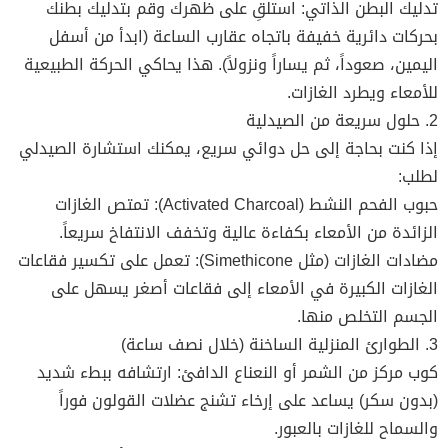
تدليك البطن الذاتي: استلقِ على ظهرك وقم بتدليك بطنك
بحركات دائرية خفيفة باتجاه عقارب الساعة (ابدأ من أسفل
اليمين، صعوداً، ثم يساراً ونزولاً). هذا يحاكي الحركة الطبيعية
للأمعاء ويطرد الغازات.
2. حلول سريعة من الصيدلية
إذا كنت بحاجة إلى حل دوائي سريع، يمكنك استشارة الصيدلي
لطلب:
حبوب الفحم النشط (Activated Charcoal): تمتص الغازات
الزائدة من الأمعاء بكفاءة عالية وتخفف الانتفاخ سريعاً.
مضادات الغازات (مثل Simethicone): تعمل على تكسير فقاعات
الغازات الكبيرة في الأمعاء إلى فقاعات أصغر يسهل على
الجسم التخلص منها.
3. الطوارئ المنزلية الساخنة (خلال نصف ساعة)
كوب مركز من الشمر أو النعناع الدافئ: ارتشافه ببطء شديد
(بدون سكر) يساعد على إرخاء تشنج عضلات القولون فوراً
والسماح للغازات بالعبور.