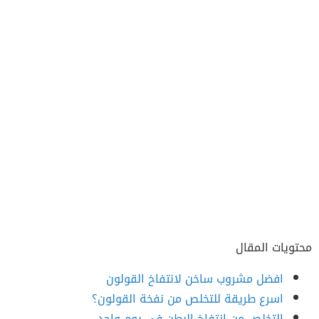
محتويات المقال
افضل مشروب ساخن لانتفاخ القولون
اسرع طريقة للتخلص من نفخة القولون؟
التخلص من انتفاخ البطن في يوم واحد