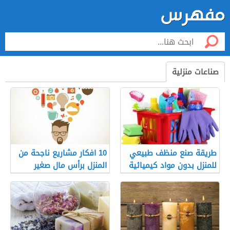
صناعات منزلية
طريقة صنع منظف طبيعي
10 افكار مشاريع ناجحة من
للمنزل بدون مواد كيميائية
المنزل برأس مال صغير