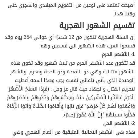
أصبحت تعتمد على نوعين من التقويم الميلادي والهجري حتى
وقتنا هذا.
تقسيم الشهور الهجرية
إن السنة الهجرية تتكون من 12 شهرًا أي حوالي 354 يوم وقد
قسموا العرب هذه الشهور الى قسمين وهم
1- الأشهر الحرم
قد تتكون عدد الأشهر الحرم من ثلاث شهور وقد تكون هذه
الشهور متتالية وهي ذو القعدة وذو الحجة ومحرم. والشهر
الوحيدة الذي يأتي تلقائي نفسه رجب وهذا اسمه أعطيت
لتحريم القتال والجهاد حيث قال عز وجل : (فَإِذَا انسَلَخَ الْأَشْهُرُ
الْحُرُمُ فَاقْتُلُوا الْمُشْرِكِينَ حَيْثُ وَجَدتُّمُوهُمْ وَخُذُوهُمْ وَاحْصُرُوهُمْ
وَاقْعُدُوا لَهُمْ كُلَّ مَرْصَدٍ ۚ فَإِن تَابُوا وَأَقَامُوا الصَّلَاةَ وَآتَوُا الزَّكَاةَ
فَخَلُّوا سَبِيلَهُمْ ۚ إِنَّ اللَّهَ غَفُورٌ رَّحِيمٌ).
2- الأشهر الحل
هذه هي الأشهر الثمانية المتبقية من العام الهجري وهي