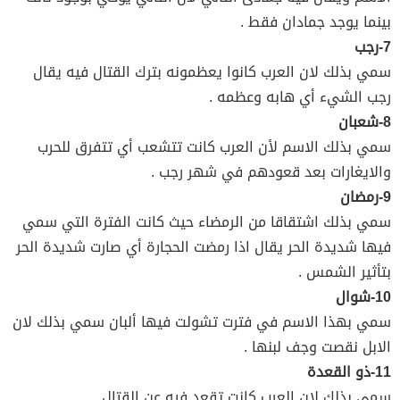
بينما يوجد جمادان فقط .
7-رجب
سمي بذلك لان العرب كانوا يعظمونه بترك القتال فيه يقال
رجب الشيء أي هابه وعظمه .
8-شعبان
سمي بذلك الاسم لأن العرب كانت تتشعب أي تتفرق للحرب
والايغارات بعد قعودهم في شهر رجب .
9-رمضان
سمي بذلك اشتقاقا من الرمضاء حيث كانت الفترة التي سمي
فيها شديدة الحر يقال اذا رمضت الحجارة أي صارت شديدة الحر
بتأثير الشمس .
10-شوال
سمي بهذا الاسم في فترت تشولت فيها ألبان سمي بذلك لان
الابل نقصت وجف لبنها .
11-ذو القعدة
سمي بذلك لان العرب كانت تقعد فيه عن القتال .