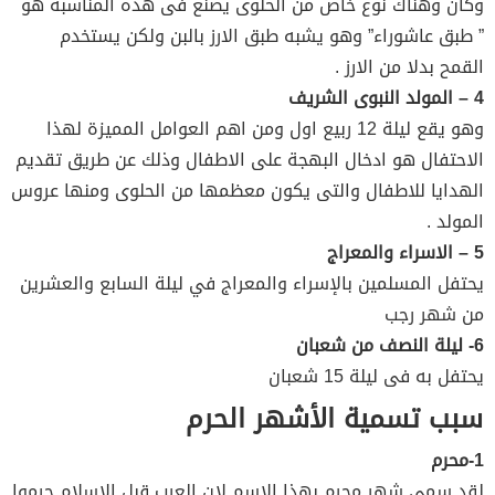
وكان وهناك نوع خاص من الحلوى يصنع فى هذه المناسبة هو
” طبق عاشوراء” وهو يشبه طبق الارز بالبن ولكن يستخدم
القمح بدلا من الارز .
4 – المولد النبوى الشريف
وهو يقع ليلة 12 ربيع اول ومن اهم العوامل المميزة لهذا
الاحتفال هو ادخال البهجة على الاطفال وذلك عن طريق تقديم
الهدايا للاطفال والتى يكون معظمها من الحلوى ومنها عروس
المولد .
5 – الاسراء والمعراج
يحتفل المسلمين بالإسراء والمعراج في ليلة السابع والعشرين
من شهر رجب
6- ليلة النصف من شعبان
يحتفل به فى ليلة 15 شعبان
سبب تسمية الأشهر الحرم
1-محرم
لقد سمى شهر محرم بهذا الاسم لان العرب قبل الاسلام حرموا