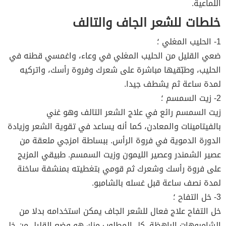
اللماعية.
خلطات للشعر الجاف والتالف
1- الحليب المغلي ؛
ضعي القليل من الحليب المغلي في وعاء، واغمسي قطنه في
الحليب، وطبّقيها مباشرة على شعرك وفروة رأسك، واتركيه
لمدة ساعة ثم يشطف جيدا.
2- زيت السمسم ؛
زيت السمسم رائع في علاج الشعر التالف وهو غني
بالفيتامينات والمعادن، كما أنه يساعد في تقوية الشعر وزيادة
الدورة الدموية في فروة الرأس. ببساطة امزجي ملعقة من
عصير الشمندر وعصير الليمون وزيت السمسم. طبيقي المزيج
على فروة رأسك وشعرك ثم قومي بتغطيته بمنشفة ساخنة
لمدة نصف ساعة قبل غسله بالشامبو.
3- خل التفاح ؛
خل التفاح علاج فعال للشعر الجاف يمكن استخدامه بدلا من
الشامبوهات الباهظة. كل المطلوب منك هو وضع القليل من خل