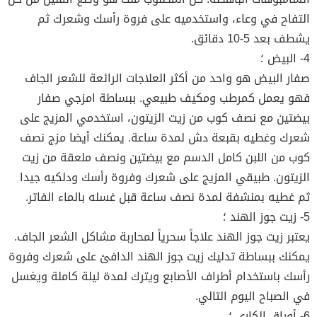
التفاح في وعاء، واستخدميه على فروة رأسك وشعرك ثم
يشطف بعد 5-10 دقائق.
4- البيض ؛
صفار البيض هو واحد من أكثر العلاجات الرائعة للشعر الجاف
فهو يعمل كمرطب ومكيف طبيعي. ببساطة امزجي صفار
بيضتين مع نصف كوب من زيت الزيتون، استخدمي المزيج على
شعرك وغطيه بقبعة دش لمدة ساعة. يمكنك أيضا مزج نصف
كوب من اللبن كامل الدسم مع بيضتين ونصف ملعقة من زيت
الزيتون. طبيقي المزيج على شعرك وفروة رأسك ودلكيه جيدا
ثم غطيه بمنشفة لمدة نصف ساعة قبل غسله بالماء الفاتر.
5- زيت جوز الهند ؛
يعتبر زيت جوز الهند علاجاً سحرياً لمحاربة مشاكل الشعر الجاف.
يمكنك ببساطة تدليك زيت جوز الهند الدافئ على شعرك وفروة
رأسك باستخدام أطراف الأصابع ويترك لمدة ليلة كاملة ويغسل
في الصباح اليوم التالي.
6- أوراق الكاري ؛