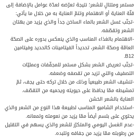
مستمر ومتتالٍ للشعر؛ نتيجة تعرّضه لعدّة عوامل بالإضافة إلى
قلّة العناية أو الاهتمام وتتمّ العناية به من خلال ما يأتي:
-تجنّب غسل الشعر بالماء الساخن جداً والذي يزيد من بهتان
الشعر وتقصّفه.
-الاهتمام بالغذاء المناسب والذي ينعكس بدوره على الصحّة
العامّة وصحّة الشعر، تحديداً الفيتامينات كالحديد وفيتامين
B12.
-تجنّب تعريض الشعر بشكل مستمر للمجفّفات وعمليّات
التصفيف والتي تزيد من تقصفه وضعفه.
-تنشيف الشعر طبيعياً وذلك من خلال تركه حتى يجف، ثمّ
تمشيطه ممّا يحافظ على حيويته ويحميه من التقصّف.
العناية بالشعر الخشن
-استخدام الشامبو المناسب لطبيعة هذا النوع من الشعر والذي
يحتوي على بلسم أيضاً ممّا يزيد من نعومته ولمعانه.
-عدم الغسل اليومي والمتكرّر للشعر والذي يسهم في التقليل
من رطوبته ممّا يزيد من جفافه وتلبده.