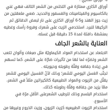
أوراق الكاري ممتازة في التخلص من الشعر التالف فهي غني
بالكاسيوم والفيتامينات والفسفور والحديد. ضعي ملعقتين من
زيت جوز الهند و5-6 أوراق الكاري على نار لبعض الدقائق ثم
اتركيها لتبرد. استخدمي الزيت على شعرك وفروة رأسك وغطيه
بمنشفة دافئة لمدة 15 دقيقة قبل غسله.
العناية بالشعر الجاف
الابتعاد عن استخدام المواد الكيماويّة مثل صبغات وألوان تتعب
الشعر وتضرّه لما لها من تأثيرات ضارّة على الشعر، كما تسهم
في زيادة جفافه وقلّة رطوبته وحيويته .
تجنّب الغسل اليومي للشعر؛ وذلك لأنّ الغسيل اليومي للشعر
يقلّل من الزيوت والمواد الطبيعية كالكيراتين مثلاً في الشعر،
ممّا يزيد من جفافه وقلّة رطوبته كذلك.
استخدام البلسم وذلك لترطيب الشعرعلى الأقل مرّة في
الأسبوع.
استخدام الزيوت الطبيعيه كزيت الزيون، وزيت الخروع وغيرها من