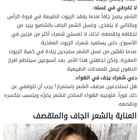
لا تفرطي في غسله:
الشعر يصبح جافاً عندما يفقد الزيوت الطبيعة في فروة الرأس
وبالتالي لا يتغذى، وغسل الشعر الجاف بالشامبو يزيد من
تجفافه وتقصفه، لذلك لا تغسلي شعرك أكثر من مرتين في
الأسبوع، حتى يستعيد شعرك الزيوت المغذية.
عندما تقللين من غسل الشعر ستجدين زيادة في كمية الزيوت
المفرزة، ولكن تجاهلي هذا الأمر، بعد أسبوعين سينتظم افراز
الدهون ليصل للمعدلات الطبيعية.
دعي شعرك يجف في الهواء:
هل تستخدمين مجفف الشعر باستمرار؟ يجب أن تتوقفي عن
ذلك فوراً، فتوجيه الهواء الساخن للشعر يضرّه ويتسبب بتكسره
وتقصفه.
العناية بالشعر الجاف والمتقصف