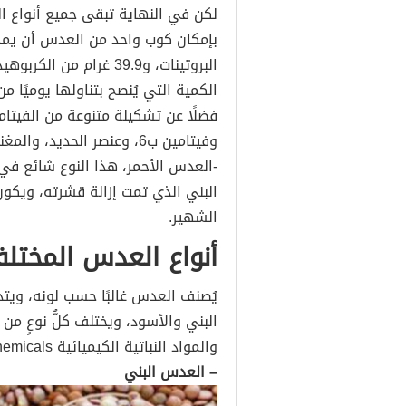
لكن في النهاية تبقى جميع أنواع ال
وفيتامين ب6، وعنصر الحديد، والمغنيسيوم، والفسفور، والبوتاسيوم، والنحاس.
-العدس الأحمر، هذا النوع شائع ف
البني الذي تمت إزالة قشرته، ويكو
الشهير.
أنواع العدس المختلف
يُصنف العدس غالبًا حسب لونه، ويتدرج
البني والأسود، ويختلف كلُّ نوعٍ م
والمواد النباتية الكيميائية Phytochemicals.وفيما يأتي بعض أنواع العدس الأكثر شيوعًا:
– العدس البني