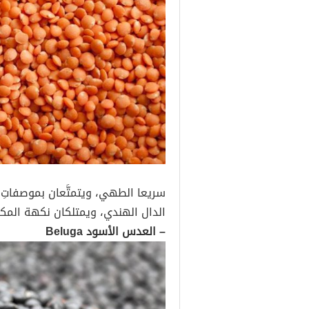
سريعا الطهي، ويتمتَّعان بموصفاتِ 
الدال الهندي، ويمتلكان نكهة المكسرات
– العدس الأسود Beluga