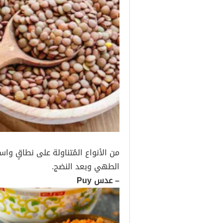
من الأنواع المُتناولة على نطاقٍ واس
الطهي وبعد النضج.
– عدس Puy