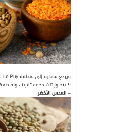
وير
لا يتجاوز ثلث حجمه تقريبًا، وله طعم
– العدس الأخضر