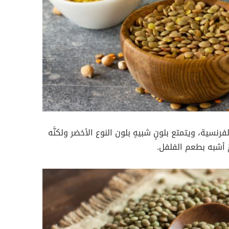
جع مصدره إلى منطقة Le Puy الفرنسية، ويتمتع بلونٍ شبيهٍ بلون النوع الأخضر ولكنَّه
ٌ أشبه بطعم الفلفل.