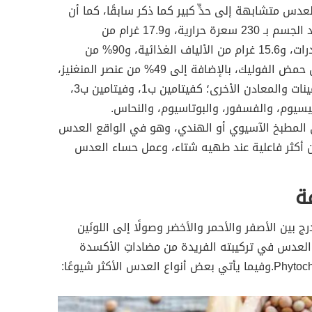
عدس متشابهة إلى حدٍّ كبير كما ذكر سابقًا، كما أن
بإمكان كوب واحد من العدس أن يمد الجسم بـ 230 سعرة حرارية، و17.9 غرام من
البروتينات، و39.9 غرام من الكربوهيدرات، و15.6 غرام من الألياف الغذائية، و90% من
الكمية التي يُنصح بتناولها يوميًا من حمض الفوليك، بالإضافة إلى 49% من عنصر المنغنيز،
فضلًا عن تشكيلة متنوعة من الفيتامينات والمعادن الأخرى؛ كفيتامين ب1، وفيتامين ب3،
ي المطبخ الآسيوي أو الهندي، وهو في الواقع العدس
ن أكثر فاعلية عند طهيه شتاء، وعمل حساء العدس
ة
 بين الأصفر والأحمر والأخضر وصولًا إلى اللونَين
ن العدس في تركيبته الفريدة من مضاداتِ الأكسدة