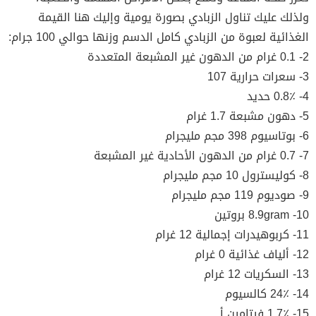
ولذلك عليك تناول الزبادي بصورة يومية وإليك هنا القيمة
الغذائية لعبوة من الزبادي كامل الدسم وزنها حوالي 100 جرام:
2- 0.1 غرام من الدهون غير المشبعة المتعددة
3- سعرات حرارية 107
4- 0.8٪ حديد
5- دهون مشبعة 1.7 غرام
6- بوتاسيوم 398 مجم مليجرام
7- 0.7 غرام من الدهون الأحادية غير المشبعة
8- كوليسترول 10 مجم مليجرام
9- صوديوم 119 مجم مليجرام
10- 8.9gram بروتين
11- كربوهيدرات إجمالية 12 غرام
12- ألياف غذائية 0 غرام
13- السكريات 12 غرام
14- 24٪ كالسيوم
15- 1.7٪ فيتامين أ