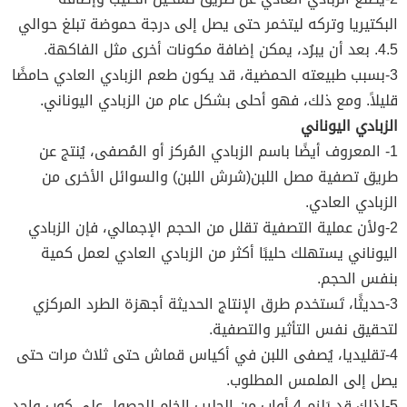
البكتيريا وتركه ليتخمر حتى يصل إلى درجة حموضة تبلغ حوالي
4.5. بعد أن يبرُد، يمكن إضافة مكونات أخرى مثل الفاكهة.
3-بسبب طبيعته الحمضية، قد يكون طعم الزبادي العادي حامضًا
قليلاً. ومع ذلك، فهو أحلى بشكل عام من الزبادي اليوناني.
الزبادي اليوناني
1- المعروف أيضًا باسم الزبادي المُركز أو المُصفى، يُنتج عن
طريق تصفية مصل اللبن(شرش اللبن) والسوائل الأخرى من
الزبادي العادي.
2-ولأن عملية التصفية تقلل من الحجم الإجمالي، فإن الزبادي
اليوناني يستهلك حليبًا أكثر من الزبادي العادي لعمل كمية
بنفس الحجم.
3-حديثًا، تَستخدم طرق الإنتاج الحديثة أجهزة الطرد المركزي
لتحقيق نفس التأثير والتصفية.
4-تقليديا، يُصفى اللبن في أكياس قماش حتى ثلاث مرات حتى
يصل إلى الملمس المطلوب.
5-لذلك قد يَلزم 4 أواب من الحليب الخام للحصول على كوب واحد