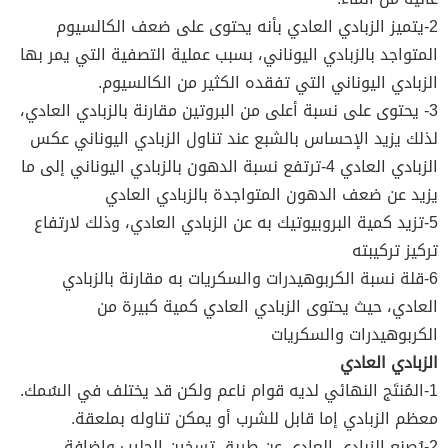
2-يتميز الزبادي العادي بأنه يحتوى على ضعف الكالسيوم
المتواجد بالزبادي اليوناني، بسبب عملية التصفية التي يمر بها
الزبادي اليوناني التي تفقده الكثير من الكالسيوم.
3- يحتوى على نسبة أعلى من البروتين مقارنة بالزبادي العادي،
لذلك يزيد الإحساس بالشبع عند تناول الزبادي اليوناني عكس
الزبادي العادي 4-ترتفع نسبة الدهون بالزبادي اليوناني إلى ما
يزيد عن ضعف الدهون المتواجدة بالزبادي العادي
5-تزيد كمية البروبيوتيك به عن الزبادي العادي، وذلك لارتفاع
تركيز تركيبته
6-قلة نسبة الكربوهيدرات والسكريات به مقارنة بالزبادي
العادي، حيث يحتوى الزبادي العادي كمية كبيرة من
الكربوهيدرات والسكريات
الزبادي العادي
1-المُنتَج النهائي لديه قوام ناعم ولكن قد يختلف في السُمك.
معظم الزبادي إما قابل للشرب أو يمكن تناوله بملعقة.
2-يُصنع الزبادي العادي عن طريق تسخين الحليب وإضافة