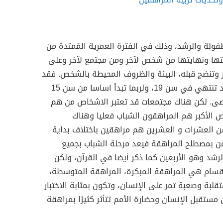
فولة والرشد، وذلك في الفترة العمرية المُمتدة من
ف في بدايتها ونهايتها من شخص لآخر ومن مجتمع لآخر وعلى
 وتنضج قبله، البيئة والظروف المحيطة بالشخص. فقد
تبدأ مرحلة المراهقة من سن 13 وقد تنتهي في سن 19، ولربما تبدأ اساسا من سن 15
قريبا، كحد أقصى. لكن هناك مجتمعات قد تعتبر الاشخاص من هم
ما الأشخاص الأكبر هم المراهقون الشباب فعليا وهناك
العشرات و العشرين هم مراهقين باختلاف بداية
ؤمن بمصطلح المراهقة فيعد مرحلة الشباب بجميع
رشد وهو الأربعين كما ذكر أيضا في القرآن، ولكن
أقسام هي المراهقة المبكرة، المراهقة المتوسطة،
قلبة وصعبة تمر على الإنسان، وتكون بمثابة الاختبار
مستقبل الإنسان وحضارة الأمم تتأثر كثيرًا بمراهقة