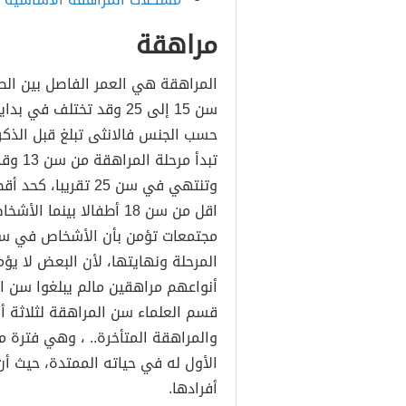
مراهقة
المراهقة هي العمر الفاصل بين الط
سن 15 إلى 25 وقد تختل
حسب الجنس فالانثى تبلغ قبل الذكر
وتنتهي في سن 25 ت
اقل من سن 18 أطفالا بين
مجتمعات تؤمن بأن الأشخاص في سن 
المرحلة ونهايتها، لأن البعض لا ي
أنواعهم مراهقين مالم يبلغوا سن ال
قسم العلماء سن المراهقة لثلاثة 
والمراهقة المتأخرة.. ، وهي فترة مت
الأول له في حياته الممتدة، حيث أن 
أفرادها.