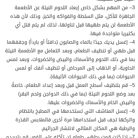
3– من المهم بشكل خاص إبعاد اللحوم النيئة عن الأطعمة
الجاهزة للأكل، مثل السلطة والفواكه والخبز. وذلك لأن هذه
الأطعمة لن يتم طهيها قبل تناولها، لذلك لم يتم قتل أي
بكتيريا متواجدة فيها.
4– إغسل يديك جيدًا بالماء والصابون (دافئاً أو بارداً) وجففهما
قبل طهي أو تنظيف الطعام، وبعد التعامل مع الأطعمة النيئة
بما في ذلك اللحوم والأسماك والبيض والخضروات، وبعد لمس
الحاوية، أو الذهاب إلى المرحاض أو تنظيف أنفك أو لمس
الحيوانات (بما في ذلك الحيوانات الأليفة).
5– قم بتنظيف أسطح العمل قبل وبعد إعداد الطعام، خاصةً
بعد وضع اللحوم النيئة (بما في ذلك الدواجن ولحم البقر)
والبيض الخام والأسماك والخضروات عليها.
6– إغسل المناشف التي تستخدمها في المطبخ بانتظام
واتركها تجف قبل استخدامها مرة أخرى فالملابس القذرة
والرطبة هي المكان المثالي لانتشار الجراثيم.
7– إذا كنت قمت بطهي طعام لن تأكله على الفور، قم بتبريده