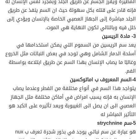
المطيرة ويفرز الجسم عن طريق الجلد وبمجرد لمس الإنسان له
فإنه قادر على قتله بكل سهولة حيث ان السم ينفذ عن طريق
الجلد مباشرة إلى الجهاز العصبي الخاصة بالإنسان ويؤدي إلى
خلل فيه وبالتالي تكون النهاية هي الموت.
3- مادة الريسين
يعد سم الريسين من السموم التي يمكن استخدامها في
أسلحة الدمار الشامل وهي توجد في بعض النباتات مثل الخروع
وغالبًا ما يصاب الإنسان بهذا السم عن طريق ابتلاعه بواسطة
الفم.
4-السم المعروف ب اماتوكسين
يتواجد هذا السم في أنواع مختلفة من الفطر وعندما يصاب
الإنسان به فإنه يسبب امراض في أماكن مختلفة مثل الجهاز
العصبي الى ان يصل الى الغيبوبة ويعد تأثيره على الكبد هو
التأثير المباشر له
5-سم strychnine
هو عبارة عن سم نباتي يوجد في بذور شجرة تعرف ب nux