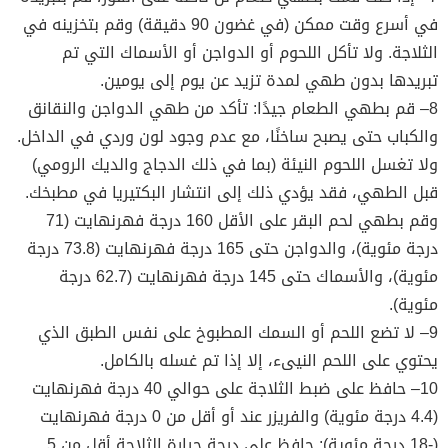
في أسرع وقت ممكن (في غضون 90 دقيقة) وقم بتخزينه في
الثلاجة. ولا تأكل اللحوم أو الدواجن أو الأسماك التي تم
تبريدها بدون طهي لمدة تزيد عن يوم إلى يومين.
8– قم بطهي الطعام جيدًا: تأكد من طهي الدواجن والنقانق
والكباب حتى يصبح ساخنًا، مع عدم وجود لون وردي في الداخل.
ولا تغسل اللحوم النيئة (بما في ذلك الدجاج والديك الرومي)
قبل الطهي، فقد يؤدي ذلك إلى انتشار البكتيريا في مطبخك.
وقم بطهي لحم البقر على الأقل 160 درجة فهرنهايت (71
درجة مئوية)، والدواجن حتى 165 درجة فهرنهايت (73.8 درجة
مئوية)، والأسماك حتى 145 درجة فهرنهايت (62.7 درجة
مئوية).
9– لا تضع اللحم أو السمك المطبوخ على نفس الطبق الذي
يحتوي على اللحم النيىء، إلا إذا تم غسله بالكامل.
10– حافظ على ضبط الثلاجة على حوالي 40 درجة فهرنهايت
(4.4 درجة مئوية) والفريزر عند أو أقل من 0 درجة فهرنهايت
(-18 درجة مئوية): حافظ على درجة حرارة الثلاجة أقل من 5