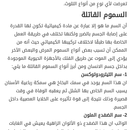
تعرضت لأي نوعٍ من أنواع التلوث.
السموم القاتلة
أن السم ما هو إلا عبارة عن مادة كيميائية تكون لها القدرة
على إصابة الجسم بالضرر ولكنها تختلف في طريقة العمل
الخاصة بها طبقًا لاختلاف تركيبها الكيميائي حيث أنه من
الممكن أن تسبب بعض أنواع السموم المرض والبعض الآخر
يؤدي إلى الموت عن طريق الفتك بالأجهزة الحيوية الموجودة
بداخل جسم الانسان ومن أبرز أنواع السموم القاتلة ما يلي:
1- سم التيترودوتوكسن
ان هذا السم يوجد في سمك البخاخ هي سمكة رباعية الأسنان
يسبب السم الخاص بها الشلل ثم يعقبه الوفاة في وقت
قصيرة وذلك نتيجة إلى قوة تأثيره على الخلايا العصبية داخل
الجسم.
2- سم الضفدع الملون
الواثب ان هذا الضفدع ذو الألوان الزاهية يعيش في الغابات