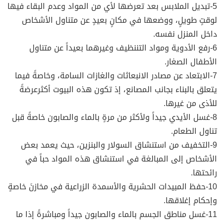
5-تبديل الملابس بعد تعرضها لأي من المواد وعدم البقاء فيها
لوقتٍ طويلٍ، ووضعها في مكانٍ بعيدٍ عن متناول الأشخاص
داخل المنزل نفسه.
6-رفع الأدوية ومواد التننظيف وغيرهما بعيداً عن متناول
الأطفال الصغار.
7-الابتعاد عن مصادر الانبعاثات والغازات السامة، وخاصةً فيما
يتعلق بالبناء بجانب المصانع، إذ تكون هذه البيوت أكثرعرضةً
للأذى من غيرها.
8-غسل الأيدي جيداً ولأكثر من مرةٍ بالماء والصابون خاصةً قبل
تناول الطعام.
9-التخفيف من استنشاق السولار والبنزين، حيث يعمد بعض
الأشخاص إلى المبالغة في استنشاق هذه المواد حباً في
رائحتها.
10-حفظ المبيدات الحشرية والأسمدة الزراعية في مخازنَ خاصةٍ
وإحكام إغلاقها.
11-غسل مناطق الجسم بالماء والصابون جيداً ومباشرةً إذا ما