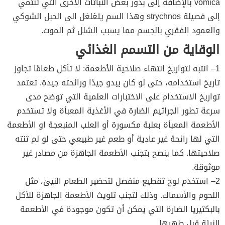
vomica بالإضافة إلى بذور بعض النباتات الأخرى التي تنتمي
إلى فصيلة strychnos وهذا السم يتغلغل الى الحبل الشوكي
والعمود الفقري بالجسم مما يسبب الشلل ثم الموت.
الوقاية من التسمم الغذائي
1– انتبه لتواريخ انتهاء صلاحية الأطعمة: لا تأكل طعامًا تجاوز
تاريخ استخدامه، حتى لو كان يبدو جيدًا ورائحته جيدة. تعتمد
تواريخ الاستخدام على الاختبارات العلمية التي توضح مدى
سرعة تطور الجراثيم الضارة في الأغذية المعبأة ولا تستخدم
الأطعمة المعبأة بعلبة مكسورة أو العلب المنبعجة او الأطعمة
التي لها رائحة غير عادية أو طعم غير طبيعي حتى لو لم تنته
صلاحيتها. كما ينصح بتجنب الأطعمة الجاهزة من مصادر غير
موثوقة.
2– استخدم لوح تقطيع منفصل لتحضير الطعام النيئ، مثل
اللحوم والأسماك. وذلك لتجنب تلويث الأطعمة الجاهزة للأكل
بالبكتيريا الضارة التي يمكن أن تكون موجودة في الأطعمة
النيئة قبل طهيها.