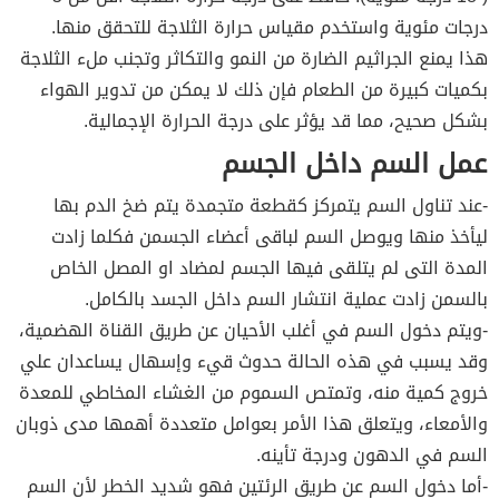
درجات مئوية واستخدم مقياس حرارة الثلاجة للتحقق منها.
هذا يمنع الجراثيم الضارة من النمو والتكاثر وتجنب ملء الثلاجة
بكميات كبيرة من الطعام فإن ذلك لا يمكن من تدوير الهواء
بشكل صحيح، مما قد يؤثر على درجة الحرارة الإجمالية.
عمل السم داخل الجسم
-عند تناول السم يتمركز كقطعة متجمدة يتم ضخ الدم بها
ليأخذ منها ويوصل السم لباقى أعضاء الجسمن فكلما زادت
المدة التى لم يتلقى فيها الجسم لمضاد او المصل الخاص
بالسمن زادت عملية انتشار السم داخل الجسد بالكامل.
-ويتم دخول السم في أغلب الأحيان عن طريق القناة الهضمية،
وقد يسبب في هذه الحالة حدوث قيء وإسهال يساعدان علي
خروج كمية منه، وتمتص السموم من الغشاء المخاطي للمعدة
والأمعاء، ويتعلق هذا الأمر بعوامل متعددة أهمها مدى ذوبان
السم في الدهون ودرجة تأينه.
-أما دخول السم عن طريق الرئتين فهو شديد الخطر لأن السم