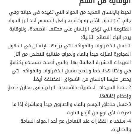
الوقاية من السم
تحيط بالإنسان العديد من المواد التي تفيده في حياته وفي
جانبٍ آخرَ تلحق الأذى به وتضره، ولعل السموم أحد أبرز المواد
المتنوعة التي تؤذي الإنسان على مختلف الأصعدة، وللوقاية
يرجر اتباع النصائح التالية:
1-غسل الخضراوات والفواكه التي يرزعها الإنسان في الحقول
المجاورة لمنزله جيداً بالماء ولمراتٍ متتاليةٍ للتخلص من آثار
المبيدات الحشرية العالقة بها، والتي أضحت تستخدم بكثافةٍ
في وقتنا هذا، كما وينصح بغسل الخضراوات والفواكه التي
يحصل عليها الإنسان من الأسواق المختلفة أيضاً.
2-حفظ المبيدات الحشرية والأسمدة الزراعية في مخازنَ خاصةٍ
وإحكام إغلاقها.
3-غسل مناطق الجسم بالماء والصابون جيداً ومباشرةً إذا ما
تعرضت لأي نوعٍ من أنواع التلوث.
4-استخدام القفازات عند التعامل مع أحد المواد السامة
والخطيرة.