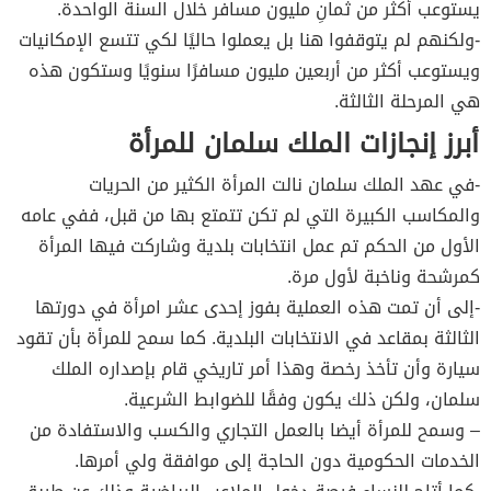
يستوعب أكثر من ثمانِ مليون مسافر خلال السنة الواحدة.
-ولكنهم لم يتوقفوا هنا بل يعملوا حاليًا لكي تتسع الإمكانيات
ويستوعب أكثر من أربعين مليون مسافرًا سنويًا وستكون هذه
هي المرحلة الثالثة.
أبرز إنجازات الملك سلمان للمرأة
-في عهد الملك سلمان نالت المرأة الكثير من الحريات
والمكاسب الكبيرة التي لم تكن تتمتع بها من قبل، ففي عامه
الأول من الحكم تم عمل انتخابات بلدية وشاركت فيها المرأة
كمرشحة وناخبة لأول مرة.
-إلى أن تمت هذه العملية بفوز إحدى عشر امرأة في دورتها
الثالثة بمقاعد في الانتخابات البلدية. كما سمح للمرأة بأن تقود
سيارة وأن تأخذ رخصة وهذا أمر تاريخي قام بإصداره الملك
سلمان، ولكن ذلك يكون وفقًا للضوابط الشرعية.
– وسمح للمرأة أيضا بالعمل التجاري والكسب والاستفادة من
الخدمات الحكومية دون الحاجة إلى موافقة ولي أمرها.