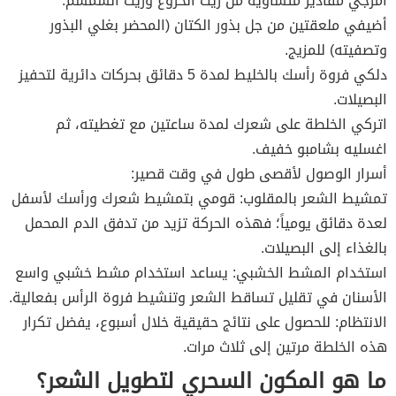
امزجي مقادير متساوية من زيت الخروع وزيت السمسم.
أضيفي ملعقتين من جل بذور الكتان (المحضر بغلي البذور
وتصفيته) للمزيج.
دلكي فروة رأسك بالخليط لمدة 5 دقائق بحركات دائرية لتحفيز
البصيلات.
اتركي الخلطة على شعرك لمدة ساعتين مع تغطيته، ثم
اغسليه بشامبو خفيف.
أسرار الوصول لأقصى طول في وقت قصير:
تمشيط الشعر بالمقلوب: قومي بتمشيط شعرك ورأسك لأسفل
لعدة دقائق يومياً؛ فهذه الحركة تزيد من تدفق الدم المحمل
بالغذاء إلى البصيلات.
استخدام المشط الخشبي: يساعد استخدام مشط خشبي واسع
الأسنان في تقليل تساقط الشعر وتنشيط فروة الرأس بفعالية.
الانتظام: للحصول على نتائج حقيقية خلال أسبوع، يفضل تكرار
هذه الخلطة مرتين إلى ثلاث مرات.
ما هو المكون السحري لتطويل الشعر؟