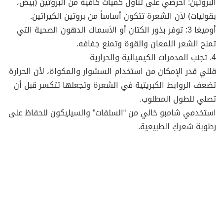
البروتين: احرصي على تناول كميات كافية من البروتين (بيض،
بقوليات) لأن الشعرة تتكون أساساً من بروتين الكيراتين.
أوميغا 3: توفر بذور الكتان أو الأسماك الدهون الصحية التي
تمنح الشعر اللمعان والقوة وتمنع جفافه.
4. تجنب المدمرات الكيميائية والحرارية
قللي قدر الإمكان من استخدام السشوار والمكواة، لأن الحرارة
تضعف الروابط الكبريتية في الشعرة وتجعلها تتكسر قبل أن
تصلي للطول المطلوب.
استخدمي شامبو خالي من “السلفات” والسيليكون للحفاظ على
رطوبة شعركِ الطبيعية.