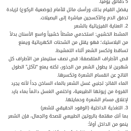
5 دقائق يومياً.
يفضل القيام بذلك ورأسكِ مائل للأمام (بوضعية الركوع) لزيادة
تدفق الدم والأكسجين مباشرة إلى البصيلات.
2. العناية الفيزيائية بالشعر
المشط الخشبي: استخدمي مشطاً خشبياً واسع الأسنان بدلاً
من البلاستيك؛ فهو يقلل من الشحنات الكهربائية ويمنع
تساقط وتكسر الشعر أثناء التمشيط.
قص الأطراف المتقصفة: قص نصف سنتيمتر من الأطراف كل
شهرين لا يطول الشعر من الجذور، لكنه يمنع “تآكل” الطول
الناتج عن انقسام الشعرة وتكسرها.
الماء الفاتر: تجنبي غسل الشعر بالماء الساخن جداً لأنه يجرد
الفروة من زيوتها الطبيعية، واختمي الغسل دائماً بماء بارد
لإغلاق مسام الشعرة وحمايتها.
3. التغذية الداخلية (الوقود الحقيقي للشعر)
بما أنكِ مهتمة بالروتين الطبيعي للصحة والجمال، فإن الشعر
ينمو من الداخل أولاً: