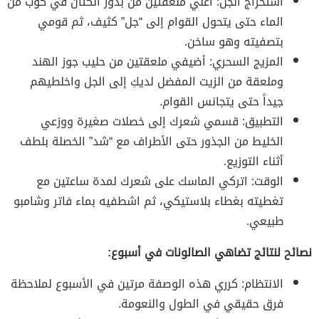
استخراج الجل: اغلي ملعقتين من بذور الكتان في كوب من
الماء حتى يتحول القوام إلى “جل” كثيف، ثم قومي
بتصفيته وهو ساخن.
المزيج السحري: أضيفي ملعقتين من حليب جوز الهند
وملعقة من الزيت المفضل لديكِ إلى الجل واخلطيهم
جيداً حتى يتجانس القوام.
التطبيق: قسمي شعرك إلى خصلات صغيرة ووزعي
الخليط من الجذور حتى الأطراف مع “شد” الخصلة بلطف
أثناء التوزيع.
الوقت: اتركي الماسك على شعرك لمدة ساعتين مع
تغطيته بغطاء بلاستيكي، ثم اشطفيه بماء فاتر وشامبو
طبيعي.
نصائح لنتائج تضاهي الصالونات في أسبوع:
الانتظام: كرري هذه الوصفة مرتين في الأسبوع لملاحظة
فرق حقيقي في الطول والنعومة.