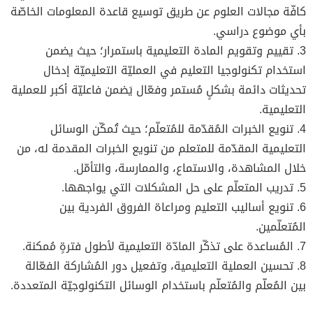
كافّة مجالات العلوم عن طريق توسيع قاعدة المعلومات الخاصّة
بأي موضوع دراسي.
3. تقييم وتقويم المادة التعليمية باستمرار؛ حيث يضمن
استخدام تكنولوجيا التعليم في العمليّة التعليميّة إدخال
تحديثات دائمة بشكلٍ مُستمر وفعّال يَضمن فاعليّة أكبر للعملية
التعليمية.
4. تنويع الخبرات المُقدّمة للمُتعلّم؛ حيث تُمكّن الوسائل
التعليمية المقدّمة للمتعلم من تنويع الخبرات المقدمة له، من
خلال المشاهدة، والاستماع، والممارسة، والتأمّل.
5. تدريب المتعلّم على حل المشكلات التي يواجهها.
6. تنويع أساليب التعليم ومراعاة الفروق الفردية بين
المُتعلّمين.
7. المُساعدة على تذكّر المادّة التعليمية لأطول فترةٍ مُمكنة.
8. تحسين العملية التعليمية، وتفعيل دور المُشاركة الفعّالة
بين المُعلّم والمُتعلّم باستخدام الوسائل التكنولوجيّة المتعددة.