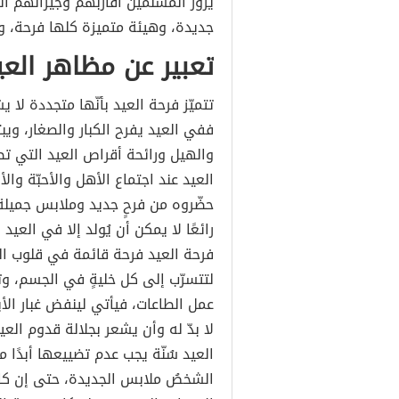
يزور المسلمين أقاربهم وجيرانهم ال
جديدة، وهيئة متميزة كلها فرحة، 
تعبير عن مظاهر العي
تتميّز فرحة العيد بأنّها متجددة لا ي
ففي العيد يفرح الكبار والصغار، ويبت
والهيل ورائحة أقراص العيد التي تصن
العيد عند اجتماع الأهل والأحبّة وال
حضّروه من فرحٍ جديد وملابس جميلة و
رائعًا لا يمكن أن يُولد إلا في العي
فرحة العيد فرحة قائمة في قلوب الكب
لتتسرّب إلى كل خليةٍ في الجسم، وتر
عمل الطاعات، فيأتي لينفض غبار الأيا
لا بدّ له وأن يشعر بجلالة قدوم الع
العيد سُنّة يجب عدم تضييعها أبدًا
الشخصُ ملابس الجديدة، حتى إن كان م