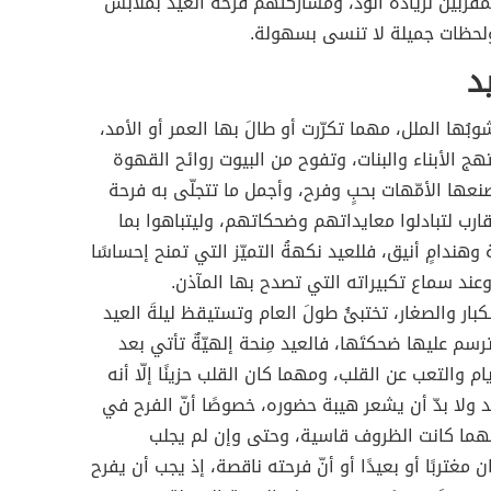
مقربين لزيادة الود، ومشاركتهم فرحة العيد بملابس
ولحظات جميلة لا تنسى بسهولة.
د
شوبُها الملل، مهما تكرّرت أو طالَ بها العمر أو الأمد،
هج الأبناء والبنات، وتفوح من البيوت روائح القهوة
عها الأمّهات بحبٍ وفرح، وأجمل ما تتجلّى به فرحة
أقارب لتبادلوا معايداتهم وضحكاتهم، وليتباهوا بما
هندامٍ أنيق، فللعيد نكهةُ التميّز التي تمنح إحساسًا
د وعند سماع تكبيراته التي تصدح بها المآذن.
ار والصغار، تختبئُ طولَ العام وتستيقظ ليلةَ العيد
سم عليها ضحكتَها، فالعيد مِنحة إلهيّةٌ تأتي بعد
م والتعب عن القلب، ومهما كان القلب حزينًا إلّا أنه
يد ولا بدّ أن يشعر هيبة حضوره، خصوصًا أنّ الفرح في
 مهما كانت الظروف قاسية، وحتى وإن لم يجلب
غتربًا أو بعيدًا أو أنّ فرحته ناقصة، إذ يجب أن يفرح