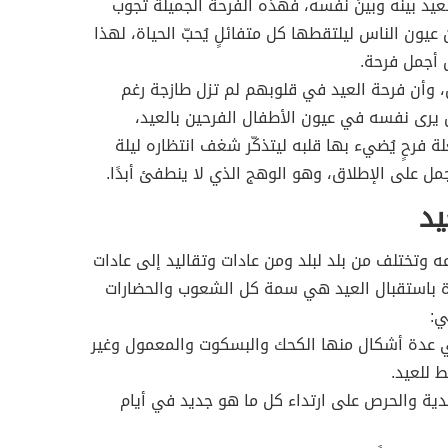
عيد بينَه وبينَ نفسه، فهذه الفرحة الجميلة تجوب
عيون الناس ليلتقطها كل متفائلٍ يُحبّ الحياة، لهذا
ل أجمل فرحة.
ل، وأن فرحة العيد في قلوبهم لم تزل طازجة رغم
 يرى نفسه في عيون الأطفال الفرحين بالعيد،
 فرحٍ يُضيء بها قلبه ليتذكّر شغف انتظاره ليلة
أجمل على الإطلاق، وهو الوهج الذي لا ينطفئ أبدًا.
يد
ه وتختلف من بلد لبلد ومن عادات وتقاليد إلى عادات
ة باستقبال العيد هي سمة كل الشعوب والحضارات
ي:
في عدة أشكال منها الكحك والبسكوت والمعمول وغير
 للعيد.
دية والحرص على ارتداء كل ما هو جديد في أيام