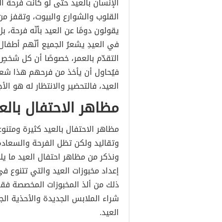
الإنسان بالعيد حتى لو كانت فرحة ال
القلوب والشوارع والبيوت، وتقفز من 
يقولون دومًا عن العيد بأنّه فرحة، ب
في العيدِ يشعرُ الجميع أنّهم أطفا
التقدّم بالعمر، خصوصًا أن كل شخصٍ
فيُحاول أن يأخذ من فرحهم هذا شعلة
العيد، فالتحضير والانتظار له هو ال
مظاهر الاحتفال بالع
مظاهر الاحتفال بالعيد كثيرة ومتنوع
وتقاليد ولكن تظل الفرحة والسعاد
ونذكر من مظاهر احتفال العيد ما يل
إعداد مخبوزات العيد والتي تتنوع 
ذلك من ألذ المخبوزات المخصصة فقط
شراء الملابس الجديدة والأحذية الج
العيد.