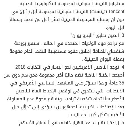
ستتجاوز القيمة السوقية لمجموعة التكنولوجيا الصينية
Tencent (تينسنت) القيمة السوقية لمجموعة أبل ( أبل) في
حين أن رسملة المجموعة الصينية تمثل أقل من نصف رسملة
أبل اليوم.
3. الصين تطبق “البترو يوان”
مع تراجع قوة الولايات المتحدة في العالم ، ستقرر بورصة
شنغهاي للطاقة إطلاق عقود مستقبلية للنفط الخام مقومة
بعملة اليوان الصينية .
4. توجه الناخبين الأمريكيين نحو اليسار في انتخابات 2018
أصبحت الكتلة الناخبة تضم حاليًا أكبر مجموعة ممن هم دون سن
35 عاماً، وهذا سيؤثر على المشهد السياسي الأمريكي في
الانتخابات التي ستجري في نوفمبر. الإحباط العام للناخبين
الأصغر سنًا تجاه شخصية ترامب، وتفاقم فجوة عدم المساواة
بعد الإصلاحات الضريبية للجمهوريين سيؤدي إلى تحوُّل جيل
الألفية بشكل كبير نحو اليسار.
5. زيادة التقلبات بعد انهيار خاطف في أسواق الأسهم