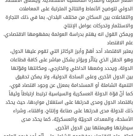
أسعار الصرف والقدرة التنافسية الاقتصادية. ويسعى الاقتصاد
الدولي لتوضيح الأنماط والنتائج المترتبة على المعاملات
والتفاعلات بين السكان من مختلف البلدان، بما في ذلك التجارة
والاستثمار وتحركات عوامل الإنتاج.
ويمكن القول انه يهتم بدراسة العولمة بمفهومها الاقتصادي.
علم الاقتصاد
يعتبر الاقتصاد أحد أهمّ وأبرز الركائز التي تقوم عليها الدول،
وهو الحقل الذي يتأثّر ويؤثر بشكل مباشر على كافة قطاعات
الدولة، ويحدد وضعها الداخلي والخارجي، ومكانتها وقوّتها
بين الدول الأخرى وعلى الساحة الدولية، ولا يمكن تحقيق
التنمية الشاملة أو المستدامة بمعزل عن وجود اقتصاد قوي،
كما أنّ قوّة الدولة العسكرية والسياسية ترتبط ارتباطاً وثيقاً
باقتصاد الدول ومدى قدرتها على استغلال مواردها، حيث يحدّد
ذلك للدولة مدى قدرتها على صناعة وإنتاج، واقتناء، وشراء
الأسلحة، والمعدات الحربيّة والعسكريّة، كما يحدّد مدى
سيطرتها وهيمنتها بين الدول الأخرى.