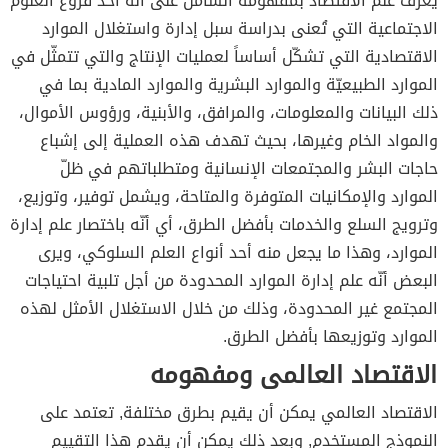
يُعرّف علم الاقتصاد بمفهومه الشامل على أنّه أحد فروع العلوم
الاجتماعية التي تُعنى بدراسة سبل إدارة واستغلال الموارد
الاقتصادية التي تشكّل أساساً لعمليات الإنتاج والتي تتمثّل في
الموارد الطبيعيّة والموارد البشرية والموارد المادية بما في
ذلك البيانات والمعلومات، والمرافق، والأبنية، ورؤوس الأموال،
والمواد الخام وغيرها، بحيث تهدف هذه العملية إلى إشباع
حاجات البشر والمجتمعات الإنسانية ومتطلباتهم في ظلّ
الموارد والإمكانيات المتوفرة والمتاحة، ويشمل توفير، وتوزيع،
وترويج السلع والخدمات بأفضل الطرق، أي أنّه باختصار علم إدارة
الموارد، وهذا ما يجعل منه أحد أنواع العلم السلوكي، ويرى
البعض أنّه علم إدارة الموارد المحدودة من أجل تلبية احتياجات
المجتمع غير المحدودة، وذلك من خلال الاستغلال الأمثل لهذه
الموارد وتوزيعها بأفضل الطرق.
الاقتصاد العالمى ومفهومه
الاقتصاد العالمي يمكن أن يقيم بطرق مختلفة, تعتمد على
النموذج المستخدم, وبعد ذلك يمكن أن يقدم هذا التقييم