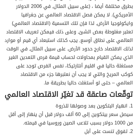
بطرق مختلفة أيضا ، (على سبيل المثال, في 2006 الدولار
الأمريكي). لا يمكن فصل الاقتصاد العالمي عن جغرافيا
وايكولوجيا الأرض, لذا فإن تلك التسمية (الاقتصاد العالمي)
تعتبر مغلوطة بعض الشئ, وعلى ذلك فيمكن تعريف الاقتصاد
العالمي على نطاق أوسع, يجب كذلك استبعاد أي قيم أو موارد
لذلك الاقتصاد خارج حدود الأرض. على سبيل المثال, في الوقت
الذي يمكن القيام بمحاولات لحساب قيمة فرص التعدين الغير
مستغلة حاليا في اقليم أنتارتيكا، نفس الفرص توجد على
كوكب المريخ والتي لا يجب أن نعتبرها جزء من الاقتصاد
العالمي – حتى لو أستغلت حاليا بطريقة ما.
توقّعات صاعقة قد تغيّر الاقتصاد العالمي
1. انهيار البتكوين بعد وصولها للذروة
سيصل سعر بيتكوين إلى 60 ألف دولار قبل أن ينهار إلى أقل
من 1000 دولار بسبب تلاعب الصين وروسيا في قيمته.
2. تفوق تنست على آبل