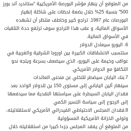
من المتوقع أن ينهار مؤشر البورصة الأمريكيية “ستاندرد آند بورز
500” بنسبة 25% خلال بضعة لحظات على شاكلة إنهيار
البورصات عام 1987. تراجع كبير وخاطف منتظر أن تشهده
الأسواق المالية، و عقب هذا التراجع سوف ترتفع حدة التلقبات
في الأسواق المالية.
6. اليورو سيعادل الدولار
ستتسبب الانشقاقات الكبيرة بين اوروبا الشرقية والغربية في
عواقب وخيمة على اليورو، الذي سيضعف بسرعة ويتجه نحو
التكافؤ مع الدولار الأمريكي.
7.بنك اليابان سيضطر للتخلي عن منحنى العائدات
سينهار ألين الياباني إلى مستوى 150 ين للدولار الواحد بعد
فقدان اليابان السيطرة على سياستها النقدية مما سيدفعها
إلى الرجوع إلى سياسة التسير الكمي
8.فقدان المجلس الاحتياطي الفيدرالي الأمريكي لاستقلاليته،
وتولي الخزانة الأمريكية المسؤولية
من المتوقع أن يفقد المجلس جزءا كبيرا من استقلاليته خلال