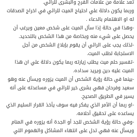
تعد علامة من علامات الفرح والبشرى للرائي.
وربما يكون دلالة علي احتياج الميت للرائي في اخراج الصدقات
له او الاهتمام بالدعاء .
-وهذا في حالة إذا سأل الميت على شخص معين ويرغب أن
يحصل على شيء منه وبخاصة من هذا الشخص بالتحديد.
-لذلك يجب على الرائي أن يقوم بإبلاغ الشخص من أجل
الاستجابة لطلب الميت.
-تفسير حلم ميت يطلب زيارته ربما يكون دلالة علي ان هذا
الميت عليه دين ويريد سداده.
-بينما في حالة رؤية الشخص أن الميت يزوره ويسأل عنه وهو
سعيد وفرحان فهي بشرى خير للرائي في مساعدته على أنه
يسير في الطريق الصحيح.
-او ربما أن الأمر الذي يفكر فيه سوف يأخذ القرار السليم الذي
يساعده على تحقيق أحلامه.
-وفي حالة رؤية الشخص للجد أو الجدة أنه يزوره في المنام
ويسأل عنه فهي تدل على انتهاء المشاكل والهموم التي