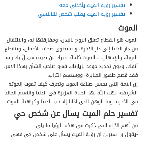
تفسير رؤية الميت يأخذني معه
تفسير رؤية الميت يطلب شخص للنابلسي
الموت
الموت هو انقطاع تعلق الروح بالبدن، ومفارقتها له، والانتقال
من دار الدنيا إلى دار الاخرة، وبه تطوى صحف الأعمال، وتنقطع
التوبة، والإمهال. .. الموت كلمة تخبرك عن ضيف سيحلّ بك رغم
أنفك، ودون تحديد موعد لزيارتك، فهو‎ صاحب الشأن بهذا الامر،
فقد قصم ظهور الجبابرة، ووسدهم التراب.‎
إن الامة التى تحسن صناعة الموت وتعرف كيف تموت الموتة
الشريفة، يهب الله لها الحياة العزيزة فى الدنيا والنعيم الخالد
فى الآخرة، وما الوهن الذى اذلنا إلا حب الدنيا وكراهية الموت .
تفسير حلم الميت يسال عن شخص حي
من أهم الآراء التي ذكرت في هذه الرؤيا ما يلي
-يقول بن سيرين ان رؤية الميت يسأل على شخص حي فهي