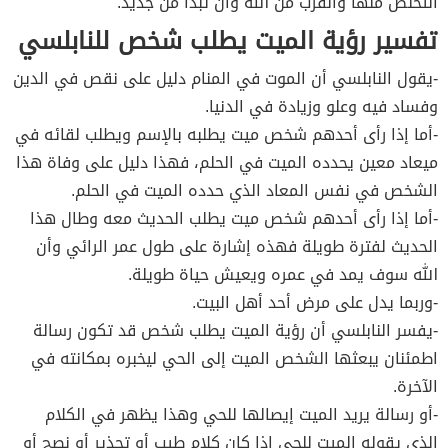
التخلص منها والقرب من الله وأن تبدأ من جديد.
تفسير رؤية الميت يطلب شخص للنابلسي
-يقول النابلسي أن الموت في المنام دليل على نقص في الدين
وفساد فيه وعلو وزيادة في الدنيا.
-أما إذا رأى أحدهم شخص ميت يطلبه بالإسم ويطلب لقائه في
ميعاد معين يحدده الميت في الحلم، فهذا دليل على وفاة هذا
الشخص في نفس المعاد الذي حدده الميت في الحلم.
-أما إذا رأى أحدهم شخص ميت يطلب الحديث معه وطال هذا
الحديث لفترة طويلة فهذه إشارة على طول عمر الرائي وأن
الله سوف يمد في عمره ويعيش حياة طويلة.
-وربما يدل على مرض أحد أهل البيت.
-يفسر النابلسي أن رؤية الميت يطلب شخص قد تكون رسالة
اطمئنان يبعثها الشخص الميت إلى الحي ليخبره بمكانته في
الآخرة.
-أو رسالة يريد الميت إيصالها للحي وهذا يظهر في الكلام
الذي يقوله الميت للحي إذا كان كلام طيب أو تحذير أو نصح أو