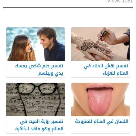
1081 Views
تفسير نقش الحناء في
تفسير حلم شخص يمسك
المنام للعزباء
يدي ويبتسم
اللسان في المنام للمتزوجة
تفسير رؤية الميت في
المنام وهو فاقد الذاكرة