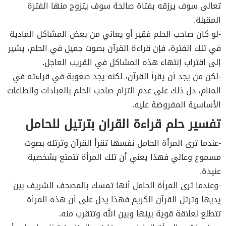
تعالى سوف يرزقه بفتاة صالحة سوف يتزوج منها الفترة
المقبلة.
-لو كان صاحب الحلم فقير أو يعاني من بعض المشاكل المادية
في تلك الفترة، فإن قراءة القرآن بصوت جميل في الحلم، يشير
إلى اقتراب إنتهاء هذه المشاكل في القريب العاجل.
-لكن من يجد أن يقرأ القرآن، لكنه يجد صعوبة في قراءته في
المنام، دل ذلك على عدم التزام صاحب الحلم بالعبادات والطاعات
الأساسية المفروضة عليه.
تفسير حلم قراءة القران بترتيل للحامل
-عندما ترى المرأة الحامل نفسها تقرأ القرآن وترتله بصوت
مسموع وعالي فهذا يعني أن تلك المرأة تتمتع بشخصية
عنيدة.
-وعندما ترى المرأة الحامل أنها تمسك بالمصحف الشريف بين
يديها وترتل القرآن الكريم فهذا يدل على أن هذه المرأة
تتطلع لعلاقة قوية بينها وبين الله وتتقرب منه.