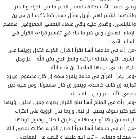
وعلى حسب الآية يختلف تفسير الحلم ما بين الجزاء والنذير
ولكنهما بالأخير لهم تأويل وفأل حسن كما ذكره ابن سيرين
والنابلسي، وصّدق عليه باقي علماء التفسير المعروفين أهمهم
الإمام الصادق، وعن خير ما جاء في تفسير قراءة القرآن في
المنام الآتي:
-من رأت في منامها أنها تقرأ القرآن الكريم فتدل رؤيتها على
الشرف التي ستناله الرائية والعز الذي يمُن الله – عز وجل –
عليها به في حياتها القادمة إن شاء الله.
-ومن يقرأ القرآن في منامه ينفرج همه إن كان مهموم، ويربح
تجارته إن كانت كاسدة، ويتحرر إن كان مسجونًا، ومن عليه دين
يقضي الله – عز وجل – له دينه.
-ومن رأت في المنام أنها تتلو القرآن بصوت جميل فدليل رؤيتها
خير كثير سوف يصيب الرائية، وربما تدل الرؤية على اقتراب
الرائية من ربها أو عودتها من طريق الضلال وقبول توبتها.
-من رأت في منامها أنها تقرأ القرآن الكريم وكانت تعصي الله
– سبحانه وتعالى – تاب الله عليها وأقلعت عن المعاصي.