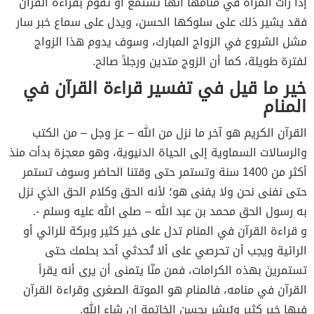
إذا رأت المرآة في منامها أنها تستمع أو تقوم بقراءة القرآن
فقد يشير ذلك على سلوكها الحسن، ويدل على سماع خبر سار
مشل الشروع في الزواج المبارك، وسوف يدوم هذا الزواج
لفترة طويلة، كما أن الزوج متدين ورجلاً صالح.
خير ما قيل في تفسير قراءة القرآن في
المنام
القرآن الكريم هو آخر ما نزل من الله – عز وجل – من الكتب
والرسالات السماوية إلى الحياة الدنيوية، وهو معجزة بدأت منذ
أكثر من 1400 سنة وتستمر حتى وقتنا الحاضر وسوف تستمر
حتى نفنى نحن ولا يفنى هو؛ لأنه الحق وكلام الحق الذي نزل
به رسول الحق محمد بن عبد الله – صلى الله عليه وسلم -.
و قراءة القرآن في المنام تدل على خير كثير وبركة للرائي أو
الرائية ويجب أن تحرصي على ألا تُحدثي أحد بحلمك حتى
تستمرينَ بهذه الكرامات، فمن منّا يتمنى أن يرى أنه يقرأ
القرآن في منامه، فالمنام هو الموتة الصغرى وقراءة القرآن
فيها خير كثير ويُبشر بحسن الخاتمة إن شاء الله.