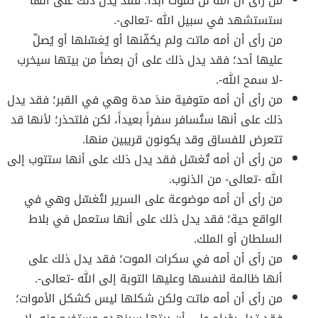
من رأى أن أمه لن تموت أبداً؛ فقد يدل ذلك على أنها
ستستشهد في سبيل الله -تعالى-.
من رأى أن أمه ماتت ولم يكفّنها أو يُغسّلها أو يُصلّ
عليها أحد؛ فقد يدل ذلك على أن بعضاً من بيتها سيخرب
-لا سمح الله-.
من رأى أن أمه متوفية منذ مدة وهي في القبر؛ فقد يدل
ذلك على أنها ستُسافر سفراً بعيداً، لكن فلتحذر؛ لأنها قد
تتعرض للفساق وقد يكونون قريبين منها.
من رأى أن أمه تُغسّل فقد يدل ذلك على أنها ستتوب إلى
الله -تعالى- من الذنوب.
من رأى أن أمه موضوعة على السرير لتُغسّل وهي في
الواقع حية؛ فقد يدل ذلك على أنها ستعمل في بلاط
السلطان أو الملك.
من رأى أن أمه في سكرات الموت؛ فقد يدل ذلك على
أنها ظالمة لنفسها وعليها التوبة إلى الله -تعالى-.
من رأى أن أمه ماتت ولكن شكلها ليس كشكل الأموات؛