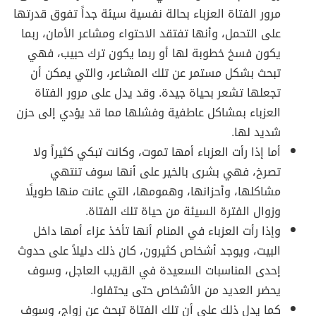
مرور الفتاة العزباء بحالة نفسية سيئة جداً تفوق قدرتها
على التحمل، وأنها تفتقد الاحتواء ومشاعر الأمان، ربما
يكون فسخ خطوبة لها أو ربما يكون ترك حبيب، فهي
تبحث بشكل مستمر عن تلك المشاعر، والتي يمكن أن
تجعلها تشعر بحياة جيدة. وقد يدل على مرور الفتاة
العزباء بمشاكل عاطفية وفشلها مما قد يؤدي إلى حزن
شديد لها.
أما إذا رأت العزباء أمها تموت، وكانت تبكي كثيراً ولا
تصرخ، فهي بشرى بالخير على أنها سوف تنتهي
مشاكلها، وأحزانها، وهمومها، التي عانت منها طويلًا
وزوال الفترة السيئة من حياة تلك الفتاة.
وإذا رأت العزباء في المنام أنها تأخذ عزاء أمها داخل
البيت، ويوجد أشخاص كثيرون، كان ذلك دليلاً على حدوث
إحدى المناسبات السعيدة في القريب العاجل، وسوف
يحضر العديد من الأشخاص حتى يحتفلوا.
كما يدل ذلك على أن تلك الفتاة تبحث عن زواج، وسوف