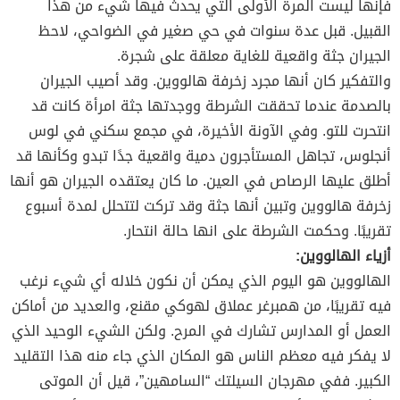
فإنها ليست المرة الأولى التي يحدث فيها شيء من هذا
القبيل. قبل عدة سنوات في حي صغير في الضواحي، لاحظ
الجيران جثة واقعية للغاية معلقة على شجرة.
والتفكير كان أنها مجرد زخرفة هالووين. وقد أصيب الجيران
بالصدمة عندما تحققت الشرطة ووجدتها جثة امرأة كانت قد
انتحرت للتو. وفي الآونة الأخيرة، في مجمع سكني في لوس
أنجلوس، تجاهل المستأجرون دمية واقعية جدًا تبدو وكأنها قد
أطلق عليها الرصاص في العين. ما كان يعتقده الجيران هو أنها
زخرفة هالووين وتبين أنها جثة وقد تركت لتتحلل لمدة أسبوع
تقريبًا. وحكمت الشرطة على انها حالة انتحار.
أزياء الهالووين:
الهالووين هو اليوم الذي يمكن أن نكون خلاله أي شيء نرغب
فيه تقريبًا، من همبرغر عملاق لهوكي مقنع، والعديد من أماكن
العمل أو المدارس تشارك في المرح. ولكن الشيء الوحيد الذي
لا يفكر فيه معظم الناس هو المكان الذي جاء منه هذا التقليد
الكبير. ففي مهرجان السيلتك “السامهين”، قيل أن الموتى