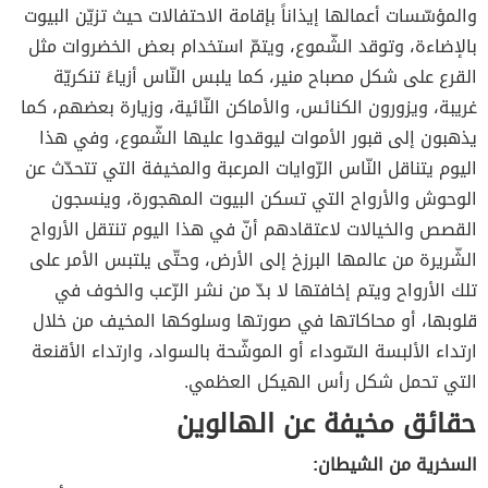
والمؤسّسات أعمالها إيذاناً بإقامة الاحتفالات حيث تزيّن البيوت
بالإضاءة، وتوقد الشّموع، ويتمّ استخدام بعض الخضروات مثل
القرع على شكل مصباح منير، كما يلبس النّاس أزياءً تنكريّة
غريبة، ويزورون الكنائس، والأماكن النّائية، وزيارة بعضهم، كما
يذهبون إلى قبور الأموات ليوقدوا عليها الشّموع، وفي هذا
اليوم يتناقل النّاس الرّوايات المرعبة والمخيفة التي تتحدّث عن
الوحوش والأرواح التي تسكن البيوت المهجورة، وينسجون
القصص والخيالات لاعتقادهم أنّ في هذا اليوم تنتقل الأرواح
الشّريرة من عالمها البرزخ إلى الأرض، وحتّى يلتبس الأمر على
تلك الأرواح ويتم إخافتها لا بدّ من نشر الرّعب والخوف في
قلوبها، أو محاكاتها في صورتها وسلوكها المخيف من خلال
ارتداء الألبسة السّوداء أو الموشّحة بالسواد، وارتداء الأقنعة
التي تحمل شكل رأس الهيكل العظمي.
حقائق مخيفة عن الهالوين
السخرية من الشيطان: