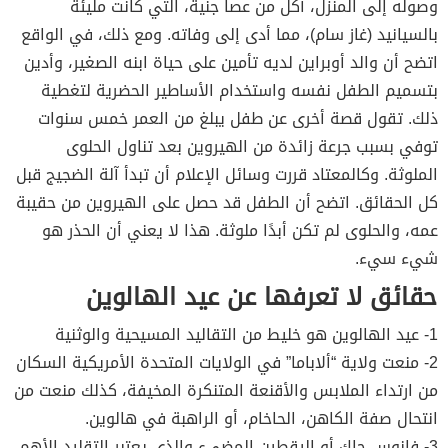
وصوله إلى المنزل، أكل من عصا جنية، التي كانت مليئة
بالسيانيد (غاز سام)، مما أدى إلى وفاته. ومع ذلك، في الواقع
اتضح أن والد أوبراين لديه تأمين على حياة ابنه الصغير، وأدين
بتسميم الطفل نفسه واستخدام الأساطير الحضرية لتغطية
ذلك. تقول قصة أخرى عن طفل يبلغ من العمر خمس سنوات
توفي بسبب جرعة زائدة من الهيروين بعد تناول الحلوى
الملوثة. وكالمعتاد قررت وسائل الإعلام أن تبدأ آلة الضجيج قبل
كل الحقائق. اتضح أن الطفل قد حصل على الهيروين من حقيبة
عمه، والحلوى لم تكن أبدًا ملوثة. هذا لا يعني أن الحذر هو
شيء سيء.
حقائق لا تعرفها عن عيد الهالوين
1- عيد الهالوين هو خليط من التقاليد المسيحية والوثنية
2- منعت ولاية “ألاباما” في الولايات المتحدة الأمريكية السكان
من ارتداء الملابس والأقنعة المتنكرة المخيفة، كذلك منعت من
انتحال صفة الكاهن، الحاخام، أو الراهبة في هالوين.
3- فانوس جاك أو اليقطين المضيء والذي يعتبر التقليد الأهم