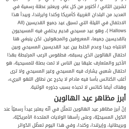
تشرين الثاني / أكتوبر من كل عام، ويعتبر عطلة رسمية في
العديد من البلدان الغربية كأمريكا وكندا وايرلندا، ويبدأ هذا
الاحتفال في الليلة التي تسبق عيد جميع القديسين (All
Hallows )، وهو عيد مسيحي قديم يحتفي فيه المسيحيون
بالقديسين جميعا، المعروفين والمجهولين. لكن ينبغي هنا
الانتباه جيدا وعدم الخلط بين عيد القديسين المسيحي وبين
احتفال الهالوين الذي يسبقه، فطقوس الرعب المرتبطة بهذا
الأخير والمتعارف عليها بين الناس لا تمت بصلة للمسيحية، هو
احتفال شعبي يشارك فيه المسيحي وغير المسيحي ولا ترى
أغلب الكنائس بأسا فيه مادام لا يخرج عن نطاق اللهو البريء،
وهناك أيضا كنائس لا تحبذه بسبب جذوره الوثنية.
أبرز مظاهر عيد الهالوين
إنّ أبرز مظاهر عيد الهالوين تتمثّل في أنّه يعتبر عيداً رسميّاً عند
الدّول المسيحيّة، وعلى رأسها الولايات المتحدة الأمريكيّة،
وبريطانيا، وإيرلندا، وكندا، وفي هذا اليوم تعطّل الدّوائر