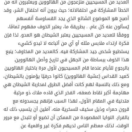
العديد من المسيحيين منزعجون من الهالووين ويعتبرون أنه من
الخطأ المشاركة في احتفالاته؛ حيث يرون أنه احتفال الشر، وقد
أصبح هو الموضوع الشائع الذي يجد القساوسة أنفسهم
يُسألون عنه كل عام. . بطريقة ما، يعتبر الخوف مفهوم تمامًا،
ووفقًا للعديد من المسيحيين يعتبر الشيطان هو العدو. لذا فإن
فكرة ارتداء ملابس مثله أو أي من أتباعه لا تبدو كشيء
يستطيع شخص جيد المشاركة فيه. كالعديد من المخاوف؛ ينبع
هذا الخوف ببساطة من الجهل في تاريخ وأصل الهالووين.
بالرجوع للأيام عندما قام المسيحيون لأول مرة باختيار الهالويين
كعيد القداس (عشية الهالووين) كانوا حرفيًا يؤمنون بالشيطان،
ومع ذلك بالنسبة لهم كانت أفضل الطرق لمحاربة الشيطان هي
مهاجمة أكبر نقاط ضعفه، الفخر الذي قاده ملاك ذو مرتبة
متدنية في المقام الأول، لهذا السبب فإنهم يجسدونه مع
قرون حمراء وذيل سخيف للسخرية منه، آملين أن يتسبب ذلك له
بالفرار. النوايا المقصودة من الممكن أن تضيع أو تتبدل مع مرور
الوقت، لذلك معظم الناس لديهم فكرة غير واقعية عن