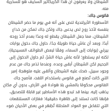
الشيطان ولا يعرفون أن هذا الكريكاتير السخيف هو للسخرية
منه.
فانوس جاك:
الأسطورة الأيرلندية تنص على أنه في يوم ما حضر الشيطان
بنفسه لأخذ روح لص يدعى جاك ولكن جاك تمكن من خداع
الشيطان، مما جعل الشيطان يقطع له وعدًا بعدم أخذ روحه
أبدًا. وبعد أن عاش حياة طويلة جدًا، حاول جاك دخول بوابات
بيرلي (بوابات إلى السماء، وفقًا لبعض الطوائف المسيحية)،
لكنه لم يستطع؛ لأنه عاش حياة الشرّ، ثم حاول الدخول إلى
الجحيم لكن الشيطان أبقى وعده. وعندما تذمر جاك من عدم
وجود سبيل، ضحك عليه الشيطان وألقى عليه متوهجة إمبر
التي كانت تُصنع في فانوس باستخدام اللفت. فأصبح جاك
الفانوس محكومًا بالمشي بلا هوادة في الأرض، بدون أي مكان
يذهب إليه. بينما قد تبدو هذه الأساطير غير قابلة للتصديق،
فإنها كانت تستند إلى ظاهرة حقيقية؛ فغازات المستنقعات
التي تتفاعل مع المواد المتحللة تُظِهر في بعض الأحيان ضوء