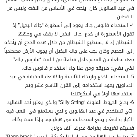
في عيد الهالوين كان ينحت في الأساس من اللفت وليس من
اليقطين.
4- استخدام فانوس جاك يعود إلى أسطورة “جاك البخيل” إذ
تقول الأسطورة ان خدع جاك البخيل لا يقف في وجهها
الشيطان إذ لا يستطيع الشيطان من خلال هذه الخدع أن يأخذه
إلى الجحيم وكان يجب على جاك البخيل أن يجوب الأرض مصطحباً
معه قطعة من الفحم داخل قطعة من اللفت “فانوس جاك”
لكي تضيء طريقه ومن هنا جاء استخدام فانوس جاك.
5- استخدام الخدع وارتداء الألبسة والأقنعة المخيفة في عيد
الهالوين يعود استخدامه إلى القرن التاسع عشر وتم
استخدامها أولاً في أسكوتلندا.
6- بخاخ الخيوط الملونة “Silly String” والذي يعتبر أحد التقاليد
التي تستخدم في عيد الهالوين والذي يستمتع في اللعب فيه
الكبار والصغار يمنع استخدامه في هوليوود وإذا قمت بذلك
فسيتم تغريمك بغرامة قدرها ألف دولار.
7- يرتبط عيد الهالوين في إيرلندا بكعكة الزبيب ” Barm brack”