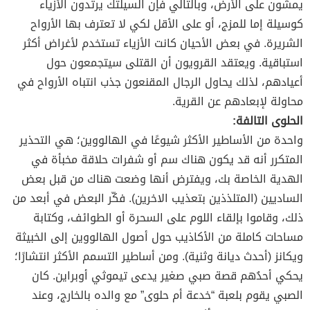
يمشون على الأرض، وبالتالي فإن السيلتك يرتدون الأزياء
كوسيلة إما للمزج، أو على الأقل لكي لا تعترف بها الأرواح
الشريرة. في بعض الأحيان كانت الأزياء تستخدم لأغراض أكثر
استباقية. ويعتقد القرويون أن القتلى سيتجمعون حول
أعيادهم، لذلك يحاول الرجال المقنعون جذب انتباه الأرواح في
محاولة لإبعادهم عن القرية.
الحلوى التالفة:
واحدة من الأساطير الأكثر شيوعًا في الهالووين؛ هي التحذير
المتكرر أنه قد يكون هناك سم أو شفرات حلاقة مخبأة في
الهدية الخاصة بك، ويفترض أنها وضعت هناك من قبل بعض
الساديين (المتلذذين بتعذيب الاخرين). فكّر البعض في أبعد من
ذلك، وقاموا بإلقاء اللوم على السحرة أو الطوائف، وكتابة
مساحات كاملة من الأكاذيب حول أصول الهالووين إلى الخبيثة
ويكانز (أحدث ديانة وثنية). ومن أساطير التسمم الأكثر انتشارًا؛
يحكي أحدُهم قصة صبي صغير يدعى تيموثي أوبراين. كان
الصبي يقوم بلعبة “خدعة أم حلوى” مع والده بالخارج، وعند