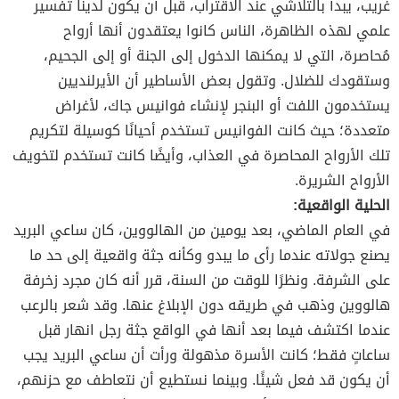
غريب، يبدأ بالتلاشي عند الاقتراب، قبل أن يكون لدينا تفسير
علمي لهذه الظاهرة، الناس كانوا يعتقدون أنها أرواح
مُحاصرة، التي لا يمكنها الدخول إلى الجنة أو إلى الجحيم،
وستقودك للضلال. وتقول بعض الأساطير أن الأيرلنديين
يستخدمون اللفت أو البنجر لإنشاء فوانيس جاك، لأغراض
متعددة؛ حيث كانت الفوانيس تستخدم أحيانًا كوسيلة لتكريم
تلك الأرواح المحاصرة في العذاب، وأيضًا كانت تستخدم لتخويف
الأرواح الشريرة.
الحلية الواقعية:
في العام الماضي، بعد يومين من الهالووين، كان ساعي البريد
يصنع جولاته عندما رأى ما يبدو وكأنه جثة واقعية إلى حد ما
على الشرفة. ونظرًا للوقت من السنة، قرر أنه كان مجرد زخرفة
هالووين وذهب في طريقه دون الإبلاغ عنها. وقد شعر بالرعب
عندما اكتشف فيما بعد أنها في الواقع جثة رجل انهار قبل
ساعاتٍ فقط؛ كانت الأسرة مذهولة ورأت أن ساعي البريد يجب
أن يكون قد فعل شيئًا. وبينما نستطيع أن نتعاطف مع حزنهم،