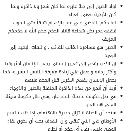
لولا الحنين إلى جنة غابرة لما كان شعرُ ولا ذاكرة ولما
كان للأبدية معنى العزاء
لما حكم القاضي على عمر بالإعدام شنقاً حتى الموت
قهقه عمر بكل شجاعة قائلا الحكم حكم الله لا حكمكم
المزيف
الحنين هو مسامرة الغائب للغائب ، والتفات البعيد إلى
البعيد
إن الأدب يؤدي إلي تغيير إنساني يجعل الإنسان أكثر رقيا
وأكثر رحابة ويعمل علي زيادة معرفة النفس البشرية، كما
يجعل الإنسان يفهم الآخرين قبل الحكم عليهم
أريد أن أتحرر من هذه الذاكرة المثقلة بالحنين والأوجاع
في ظل حكومة فاضلة الفقر عار، وفي ظل حكومة سيئة
الغنى هو العار.
ستجد أن الحياة لا تزال جديرة بالاهتمام، إذا كنت تبتسم.
الأوطان هي التي تبقى وأن الهدف يجب أن يكون بقاء
الوطن وليس بقاء أي حكم أو نظام