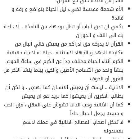
القدر من الصحة حتى مع المرض.
الأم شمعة مقدسة تضيء ليل الحياة بتواضع و رقة و
فائدة
يكفي ان تدق الباب أو تطل بوجهك من النافذة .. لا حاجة
بك الى اللف و الدوران
القرآن لا يدركه حق ادراكه من يعيش خالي البال من
مكابدة الجهد و الجهاد لاستئناف حياة اسلامية حقيقية
الكرم أثناء الحياة مختلف جداً عن الكرم في ساعة الموت،
ينشأ واحد من التسامح الأصيل والخير، بينما ينشأ الآخر من
الغرور أو الخوف
الانانية .. ليست أن يعيش الانسان كما يهوى ، و لكن أن
يطالب الآخرين أن يعيشوا كما يريد هو ان يعيش
كما أن الأنانية وحب الذات تشوش على العقل ، فإن الحب
و متعته يجعل الخيال حاداً
لا تدخل أصحاب المصالح الانانية في عملك لانهم
يفسدونه