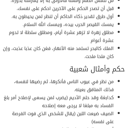
من تلمس الظلم ومسه فالأولى به إلا يمارسه بدوره.
قبل أن تصدر الحكم على الآخرين احكم على نفسك.
أول طرق تقدير ذكاء الحاكم أن تنظر لمن يحيطون به.
يمسك القيصر الحرب بيده، ويمسك الله السلام.
مطلق زهرة لا تزهر عشرة أيام، ومطلق سلطة لا تدوم
عشرة أعوام
الملك كالبحر تستمد منه الأنهار، فغن كان عذبا عذبت، وإن
كان ملحا ملحت.
حكم وأمثال شعبية
من نظر في عيوب الناس فأنكرها، ثم رضيها لنفسه،
فذلك المنافق بعينه.
كدابغة وقد حلم الأديم (يضرب لمن يسعى لإصلاح أمر بلغ
الفساد به مبلغا لا يرجى معه إصلاحه
الصيف ضيعت اللبن (يقال للشخص الذي فوت الفرصة
على نفسه)