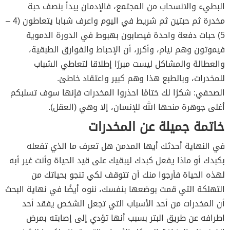
البطيء والانسحاب من المجتمع، فالإدمان يبدأ بنصف حبة
مخدرة ثم حبتين ثم شريط في اليوم واعرف شبابا يتعاطون (4 –
5) حبات دفعة واحدة فيصابون بهبوط في الدورة الدموية
فيموتون وهم نيام، وأكرر، أن الإحباط والفوارق الطبقية،
والعطالة والمشاكل ليست مبررًا إطلاقا لتعاطي الشباب
للمخدرات، وبالطبع هذا وهم كبير واعتقاد خاطئ.
الصحفي: شكرًا لك ختامًا احذروا المخدرات فإنها سوف تسلبكم
أغلى جوهرة منحها الله للإنسان، إلا وهي (العقل).
خاتمة جميلة عن المخدرات
في النهاية أحدثك أيها المدمن هل تعرف ما الذي تفعله
بكبدك أو ماذا يفعل كبدك ليبقيك على قيد الحياة وأنت غير أبه
لهذه الحياة فأرجوا منك أن تتوقف لكي تنجو بحياتك من
التهلكة التي قمت بوضعها بنفسك، ننوه أيضًا في نهاية البحث
أن المخدرات من أحد الأسباب التي تجعل الشخص يفقد أحد
اطرافه عن طريق البتر بسبب أنها تؤدي إلى إصابته بمرض