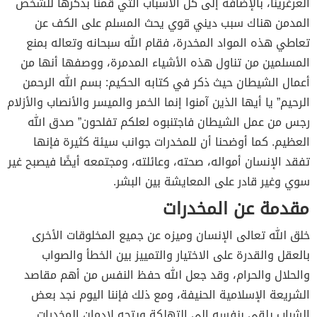
الغرغرينا، بالإضافة إلى كل الأسباب التي قمنا بذكرها للشخص
المدمن هناك سبب ديني قوي يحث المسلم على الكف عن
تعاطي هذه المواد المخدرة، فقام الله سبحانه وتعاله بمنع
المسلمين من تناول هذه الأشياء المدمرة، ووصفها أنها من
أعمال الشيطان حيث ذكر في كتابه الحكيم: بسم الله الرحمن
الرحيم” يا أيها الذين آمنوا إنما الخمر والميسر والأنصاب والأزلام
رجس من عمل الشيطان فاجتنبوه لعلكم تفلحون” صدق الله
العظيم. كما أوضحنا أن للمخدرات جوانب سيئة كثيرة فإنها
تفقد الإنسان أمواله، صحته، وعائلته، ومجتمعه أيضًا فيصبح غير
سوي وغير قادر على المعايشة بين البشر.
مقدمة عن المخدرات
خلق الله تعالى الإنسان وميزه عن جميع المخلوقات الأخرى
بالعقل والقدرة على الاختيار والتمييز بين الخطأ والصواب
والحلال والحرام، وقد جعل الله حفظ النفس من أهم مقاصد
الشريعة الإسلامية الحنيفة، ومع ذلك فإننا اليوم نجد بعض
الشباب يلقي بنفسه إلى التهلكة ويتجه لإدمان المخدرات