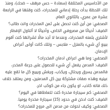
من الأحاسيس المختلفة (سعادة – حس مرهف – ضحك)، ومنذ
تلك اللحظة بدأت رحلة إدماني للمخدرات، كنت وقتها في الرابعة
عشرة من عمري، بالثانوي العام.
الصحفي: من أين كنت تحصل على ثمن المخدرات وانت طالب؟
الضيف: أحيانًا من مصروفي الخاص، وأحيانًا لا أتناول الإفطار
لأشتري بثمنه المخدرات، وعندما لا أجد مالًا لشرائها كنت أقوم
ببيع أي شيء بالمنزل – ملابس – وتلك كانت أولى أعراض
الإدمان.
الصحفي: وما هي اعراض ادمان المخدرات؟
الضيف: المدمن يفعل أي شيء للحصول على جرعة المخدر،
فالمدمن يسرق ويحتال، ويكذب، ويغش ويبيع كل ما تقع عليه
عينيه وهذه صفات مشتركة بين كل المدمنين، ومن يعتقد خلاف
ذلك فانه كاذب، او يكون جاء من كوكب اخر.
الصحفي: كم سيجارة مخدرة كنت تتعاطاها في اليوم؟
الضيف: كنت ادخن في حدود (15) سيجارة مخدرة يوميا.
الصحفي: وكيف تحولت من مدمن الى مروج للمخدرات؟