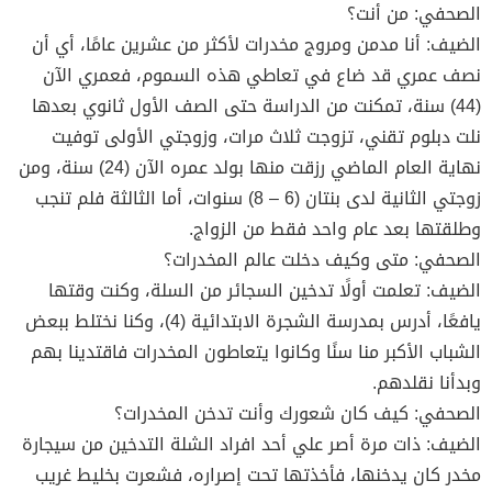
الصحفي: من أنت؟
الضيف: أنا مدمن ومروج مخدرات لأكثر من عشرين عامًا، أي أن
نصف عمري قد ضاع في تعاطي هذه السموم، فعمري الآن
(44) سنة، تمكنت من الدراسة حتى الصف الأول ثانوي بعدها
نلت دبلوم تقني، تزوجت ثلاث مرات، وزوجتي الأولى توفيت
نهاية العام الماضي رزقت منها بولد عمره الآن (24) سنة، ومن
زوجتي الثانية لدى بنتان (6 – 8) سنوات، أما الثالثة فلم تنجب
وطلقتها بعد عام واحد فقط من الزواج.
الصحفي: متى وكيف دخلت عالم المخدرات؟
الضيف: تعلمت أولًا تدخين السجائر من السلة، وكنت وقتها
يافعًا، أدرس بمدرسة الشجرة الابتدائية (4)، وكنا نختلط ببعض
الشباب الأكبر منا سنًا وكانوا يتعاطون المخدرات فاقتدينا بهم
وبدأنا نقلدهم.
الصحفي: كيف كان شعورك وأنت تدخن المخدرات؟
الضيف: ذات مرة أصر علي أحد افراد الشلة التدخين من سيجارة
مخدر كان يدخنها، فأخذتها تحت إصراره، فشعرت بخليط غريب