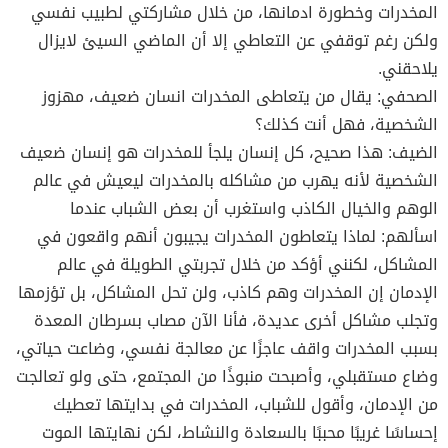
المخدرات وخطورة ادمانها، من خلال مشاركتي لطبيب نفسي
ولكن رغم توقفي عن التعاطي إلا أن الماضي السيئ لايزال
يلاحقني.
الصحفي: يقال من يتعاطى المخدرات انسان ضعيف، مهزوز
الشخصية، فهل أنت كذلك؟
الضيف: هذا صحيح، كل إنسان يلجأ للمخدرات هو إنسان ضعيف
الشخصية لأنه يهرب من مشاكله بالمخدرات ليعيش في عالم
الوهم والخيال الكاذب واستغرب أن بعض الشباب عندما
اسألهم: لماذا يتعاطون المخدرات يجيبون أنهم واقعون في
المشاكل، لكنني أؤكد من خلال تجربتي الطويلة في عالم
الإدمان إن المخدرات وهم كاذب، ولن تحل المشاكل، بل تؤزمها
وتجلب مشاكل أخرى عديدة، فأنا الآن مصاب بسرطان المعدة
بسبب المخدرات واقف عاجزًا عن معالجة نفسي، وضاعت حياتي،
وضاع مستقبلي، وأصبحت منبوذًا من المجتمع، حتى ولو تعالجت
من الإدمان، وأقول للشباب، المخدرات في بدايتها تعطيك
إحساسًا غريبًا محببًا بالسعادة والنشاط، لكن نهايتها الموت