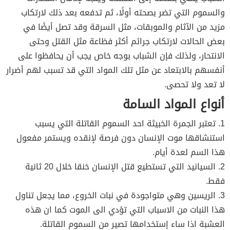
والسموم التي تضر بصحته أولًا، ثم تدفعه بعد ذلك لارتكاب
مزيد من الآثام والموبقات، مثل السرقة وقد تصل أيضًا في
بعض الحالات لارتكاب جرائم أكثر فظاعة مثل القتل وحتى
الانتحار، ولذلك فإن الشباب بوجه خاص يجب أن يحافظوا على
أنفسهم بالابتعاد عن مثل تلك المواد التي قد تسبب لهم أضرار
لا تعد ولا تحصى.
أنواع المواد السامة
1. تعتبر الجمرة الخبيثة احد السموم القاتلة التي يسبب
استنشاقها موت الإنسان دون فرصة لإنقده ويستمر مفعول
هذا السم لعدة أيام.
2. السيانيد التي تستطيع قتل الإنسان خنقا خلال 20 ثانية
فقط.
3. الريسين وهي متواجودة في نبات الخروع، مما يجعل تناول
هذا النبات من الاسباب التي تؤدي الى الموت كما ان هذه
العشبة اذا ساء إستخدامها تصير من السموم القاتلة.