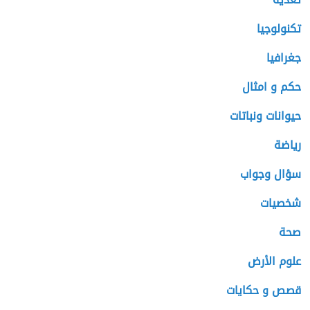
تكنولوجيا
جغرافيا
حكم و امثال
حيوانات ونباتات
رياضة
سؤال وجواب
شخصيات
صحة
علوم الأرض
قصص و حكايات