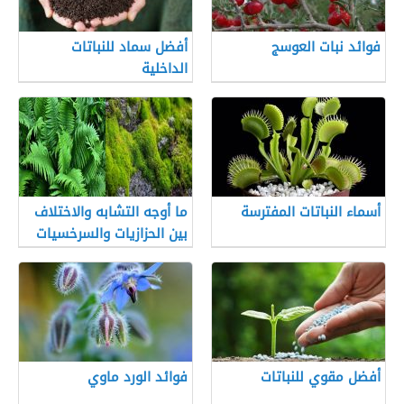
فوائد نبات العوسج
أفضل سماد للنباتات
الداخلية
أسماء النباتات المفترسة
ما أوجه التشابه والاختلاف
بين الحزازيات والسرخسيات
أفضل مقوي للنباتات
فوائد الورد ماوي