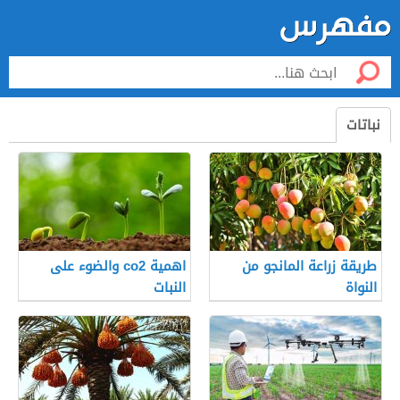
نباتات
طريقة زراعة المانجو من
اهمية co2 والضوء على
النواة
النبات