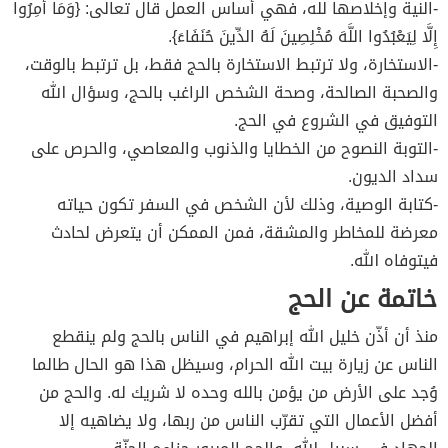
-النية وإخلاصها لله، فهي أساس العمل قال تعالى: {وَمَا أُمِرُوا
إِلَّا لِيَعْبُدُوا اللَّهَ مُخْلِصِينَ لَهُ الدِّينَ حُنَفَاءَ}.
-الاستخارة، ولا ترتبط الاستخارة بالحج فقط، بل ترتبط بالوقت،
والصحبة الصالحة، وصحة الشخص الراغب بالحج، وسؤال الله
التوفيق في الشروع في الحج.
-التوبة النصوح من الخطايا والذنوب والمعاصي، والحرص على
سداد الديون.
-كتابة الوصية، وذلك لأن الشخص في السفر تكون حياته
معرضة للمخاطر والمشقة، فمن الممكن أن يتعرض لحادث
فيتوفاه الله.
خاتمة عن الحج
منذ أن أذّن خليل الله إبراهيم في الناس بالحج ولم ينقطع
الناس عن زيارة بيت الله الحرام، وسيظل هذا هو الحال طالما
وُجد على الأرض من يؤمن بالله وحده لا شريك له. والحج من
أفضل الأعمال التي تقرّب الناس من ربها، ولا يضاهيه إلا