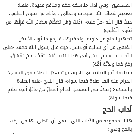
المسلمين، وفي أداء مناسكه حكم ومنافع عديدة، منها:
تعظيم شعائر الله -سبحانه وتعالى-، وذلك من تقوى القلوب،
حيثُ قال الله -جلّ علاه-: (ذَلِكَ وَمَن يُعَظِّمْ شَعَائِرَ اللَّهِ فَإِنَّهَا مِن
تَقْوَى الْقُلُوب).
تطهير الحاج من ذنوبه، وتكفيرها، فيرجع كالثوب الأبيض
المُنقى من أي شائبة أو دنس، حيث قال رسول الله محمد -صلى
الله عليه وسلم-: (مَن أتى هذا البَيْتَ، فَلَمْ يَرْفُثْ، ولَمْ يَفْسُقْ،
رَجَعَ كما ولَدَتْهُ أُمُّهُ).
مضاعفة أجر الصلاة في الحرم، حيث تعدل الصلاة في المسجد
الحرام مئة ألف صلاة فيما سواه، قال النبيّ -عليه الصلاة
والسلام-: (صلاةٌ في المسجدِ الحرامِ أفضلُ من مائةِ ألفِ صلاةٍ
فيما سواهُ).
آداب الحج
هناك مجموعة من الآداب التي ينبغي أن يتحلى بها من يرغب
بالحج وهي: