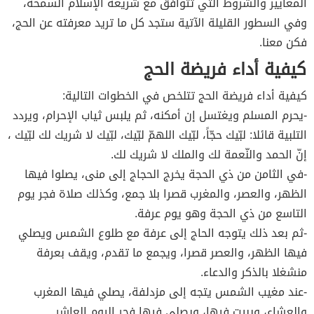
المعايير والشروط التي تتوافق مع شريعة الإسلام السمحة،
وفي السطور القليلة الآتية ستجد كل ما تريد معرفته عن الحج،
فكن معنا.
كيفية أداء فريضة الحج
كيفية أداء فريضة الحج تتلخص في الخطوات التالية:
-يحرم المسلم ويغتسل إن أمكنه، ثم يلبس ثياب الإحرام، ويردد
التلبية قائلا: لبّيك حجّاً، لبّيك اللهمّ لبّيك، لبّيك لا شريك لك لبّيك ،
إنّ الحمد والنّعمة لك والملك لا شريك لك.
-في الثامن من ذي الحجة يخرج الحجاج إلى منى، يصلوا فيها
الظهر، والعصر، والمغرب قصرا بلا جمع، وكذلك صلاة فجر يوم
التاسع من ذي الحجة وهو يوم عرفة.
-ثم بعد ذلك يتوجه الحاج إلى عرفة مع طلوع الشمس ويصلي
فيها الظهر، والعصر قصرا، ويجمع ما تقدم، ويقف بعرفة
منشغلا بالذكر والدعاء.
-عند مغيب الشمس يتجه إلى مزدلفة، يصلي فيها المغرب
والعشاء، ويبيت فيها، ويصلي فيها فجر اليوم العاشر.