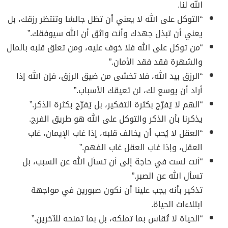
الله لنا.
“التوكل على الله لا يعني أن تظل جالسًا وتنتظر رزقك، بل
يعني أن تبذل جهدك وأنت واثق أن الله سيوفقك.”
“من توكل على الله فلا خوف عليه، ومن تعلق قلبه بالمال
والشهرة فقد فقد الأمان.”
“الرزق بيد الله، فلا تخشى من ضيق الرزق، فإن الله إذا
أراد أن يوسع لك، لن تعيقك الأسباب.”
“الهم لا يُفرّج بكثرة التفكير، بل يُفرّج بكثرة الذكر.”
يذكرنا بأن الذكر والتوكل على الله هو طريق الفرج.
“العقل لا يُحب أن يخالف قلبه، إذا غاب الإيمان، غاب
العقل، وإذا غاب العقل غاب الفهم.”
“أنت لست في حاجة إلى أن تسأل الله عن السبب، بل
تسأل الله عن الصبر.”
تذكير بأنه يجب علينا أن نكون صبورين في مواجهة
ابتلاءات الحياة.
“الحياة لا تُقاس بما تملكه، بل بما تمنحه للآخرين.”