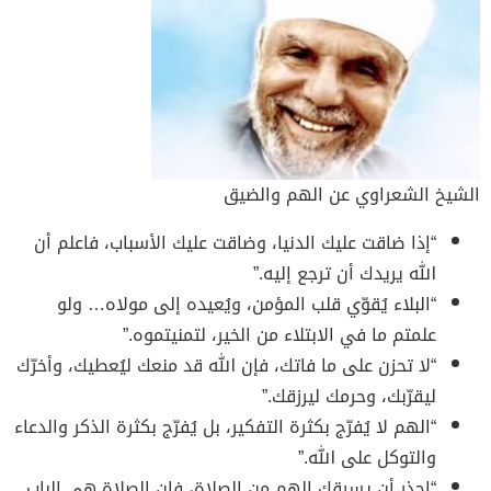
الشيخ الشعراوي عن الهم والضيق
“إذا ضاقت عليك الدنيا، وضاقت عليك الأسباب، فاعلم أن
الله يريدك أن ترجع إليه.”
“البلاء يُقوّي قلب المؤمن، ويُعيده إلى مولاه… ولو
علمتم ما في الابتلاء من الخير، لتمنيتموه.”
“لا تحزن على ما فاتك، فإن الله قد منعك ليُعطيك، وأخرّك
ليقرّبك، وحرمك ليرزقك.”
“الهم لا يُفرّج بكثرة التفكير، بل يُفرّج بكثرة الذكر والدعاء
والتوكل على الله.”
“احذر أن يسرقك الهم من الصلاة، فإن الصلاة هي الباب