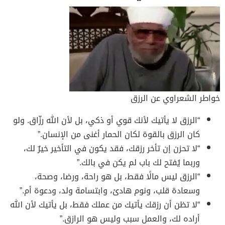
خواطر الشعراوي عن الرزق
“الرزق لا يأتيك لأنك قوي أو ذكي، بل لأن الله رزّاق. ولو
كان الرزق بالقوة لكان الحمار أغنى من الإنسان.”
“لا تحزن إن تأخر رزقك، فقد يكون في التأخير خيرٌ لك،
وربما يُفتح لك باب لم يكن في بالك.”
“الرزق ليس مالًا فقط، بل هو راحة، ورضا، وصحة،
وسعادة قلب، ونوم هادئ، وابتسامة ولد، ودعوة أم.”
“لا تظن أن رزقك يأتيك من عملك فقط، بل يأتيك لأن الله
أراده لك، والعمل سبب وليس هو الرازق.”