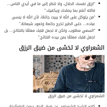
“ارزق نفسك الحلال، ولا تنظر إلى ما في أيدي الناس…
فالله أعلم بما يصلحك ويكفيك.”
“من يتوكل على الله لا يبيت جائعًا، لأن الله لا ينسى
عباده… حتى الطير تخرج جائعة وتعود شبعانة.”
“السعي مطلوب، ولكن لا تجعل قلبك معلقًا بالنتائج… بل
اجعل قلبك معلقًا بمن بيده النتائج.”
الشعراوي لا تخشى من ضيق الرزق
الشعراوي لا تخشى من ضيق الرزق
كلام الشيخ الشعراوي عن ضيق الرزق يبعث الطمأنينة