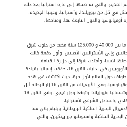
 القديم، والتي تم ضمها إلى قارة استراليا بعد ذلك
ثل في كل من نيوزيلندا، وأستراليا، وغينيا الجديدة،
 أوقيانوسيا والدول التابعة لها، ومناخها،
أول قدوم للإنسان لأوقيانوسيا كان ما بين 40,000 و 125,000 سنة مضت من جنوب شرق
حاليين وإلى الأستراليين الأصليين. وأول دفعة كانت
لها لآسيا، وأمتدت شرقا إلى جزيرة القيامة.
كان استكشاف أوقيانوسيا من قبل الأوروبيين في بدايات القرن 16، حققت إسبانيا بقيادة
 الطواف حول العالم لأول مرة، حيث اكتشف في هذه
الرحلة جزر ماريانا والجزر الأخرى من أوقيانوسيا. وفي الأربعينات من القرن 16 زار الرحاله أبل
تاسمان كل من شمال غرب أستراليا وتسمانيا ونيوزيلندا وتونغا وجزر فيجي. وفي القرن 18
ي والساحل الشرقي لأستراليا.
ائب الأدميرال للبحرية الملكية البريطانية ويليام بلاي مما
لبحرية الملكية واستوطنو جزر بيتكيرن، والتي