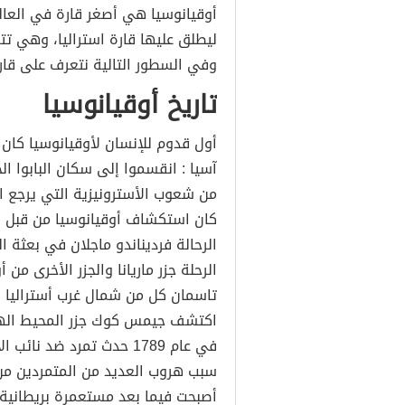
أوقيانوسيا هي أصغر قارة في العالم
ليطلق عليها قارة استراليا، وهي تتم
وفي السطور التالية نتعرف على قارة
تاريخ أوقيانوسيا
آسيا : انقسموا إلى سكان البابوا ال
من شعوب الأسترونيزية التي يرجع اص
الرحالة فرديناندو ماجلان في بعثة
اكتشف جيمس كوك جزر المحيط الهاد
في عام 1789 حدث تمرد ضد ن
سبب هروب العديد من المتمردين من ا
أصبحت فيما بعد مستعمرة بريطانية.