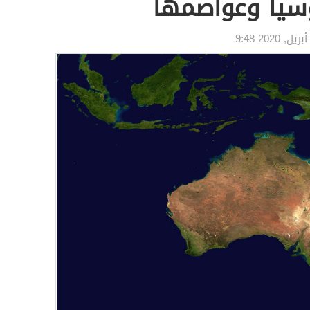
وسيا وعواصمها