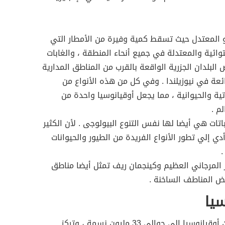
 المعتدل حيث تسقط كمية وفيرة من الأمطار التي
توائية والمعتدلة في جميع أنحاء المنطقة ، والغابات
لبلدان الجزرية الواقعة بالقرب من المناطق المدارية
ائعة في نيوزيلندا . وفي كل من هذه الأنواع من
باتية والحيوانية ، مما يجعل أوقيانوسيا واحدة من
باتات هي أيضا لها نفس التنوع البيولوجى . لأن الكثير
دي إلي تطور الأنواع الفريدة من الطيور والحيوانات
.
ز المرجاني العظيم وكينجمان ريف تمثل أيضا مناطق
ض المناطف الساخنة .
يا
في تعداد عام 2005 ، بلغ عدد سكان أوقيانوسيا إلى حوالي 33 مليون نسمة ، وتركز