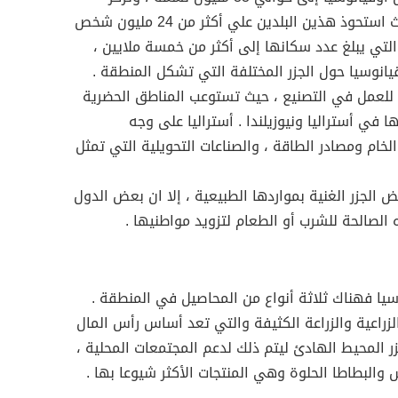
الغالبية في أستراليا ونيوزيلندا ، حيث استحوذ هذين البلدين علي أكثر من 24 مليون شخص
والتي يبلغ عدد سكانها إلى أكثر من خمسة ملايين ،
انوسيا حول الجزر المختلفة التي تشكل المنطقة .
للعمل في التصنيع ، حيث تستوعب المناطق الحضرية
ظمها في أستراليا ونيوزيلندا . أستراليا على وجه
خام ومصادر الطاقة ، والصناعات التحويلية التي تمثل
ض الجزر الغنية بمواردها الطبيعية ، إلا ان بعض الدول
ه الصالحة للشرب أو الطعام لتزويد مواطنيها .
يا فهناك ثلاثة أنواع من المحاصيل في المنطقة .
زراعية والزراعة الكثيفة والتي تعد أساس رأس المال
 المحيط الهادئ ليتم ذلك لدعم المجتمعات المحلية ،
البطاطا الحلوة وهي المنتجات الأكثر شيوعا بها .