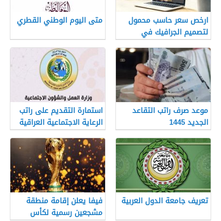
ارخص سعر حاسب محمول
متى اليوم الوطني القطري
لتصميم الجرافيك في
السعودية
موعد صرف راتب التقاعد
استمارة التقديم على راتب
الجديد 1445
الرعاية الاجتماعية العراقية
2022
تعريف جامعة الدول العربية
فيفا يعلن إقامة منطقة
مشجعين رسمية لكأس