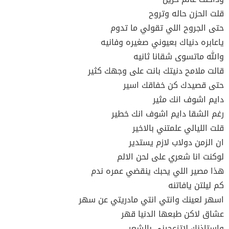
قلت الحزن حاله وتروح
حتى الجروح اللي تقولي ما تدوم
ياعابره دنياك بعيوني صغيره وفانيه
والله ماتسوى شقانا ثانيه
قالت ملامح دنيتك بانت على وجهك كثير
حتى قصيدك كن خفاقك اسير
دايم اشوف انك مثير
رغم الشقا دايم اشوف انك خطير
قلت الليالي علمتني بالاخير
ان الزمن دولاب لازم يستدير
لوكنت انا شعري على لحن الالم
هذا مصير اللي يحبك ينقضي عمره ندم
كم ليلتن يافاتنه
اسهر لعينك وانتي انتي مادريتي عن سهر
عشاق لاكن طبعها الدنيا قهر
واستاذنك لاتزعجيني بالشعر