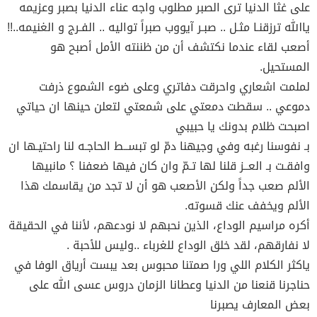
على غثا الدنيا ترى الصبر مطلوب واجه عناء الدنيا بصبر وعزيمه
ياالله ترزقنـا مثـل .. صبـر آيووب صبراً تواليه .. الفـرج و الغنيمه..!!
أصعب لقاء عندما نكتشف أن من ظننته الأمل أصبح هو
المستحيل.
لملمت اشعاري واحرقت دفاتري وعلى ضوء الشموع ذرفت
دموعي .. سقطت دمعتي على شمعتي لتعلن حينها ان حياتي
اصبحت ظلام بدونك يا حبيبي
بـ نفوسنا رغبه وفي وجيهنا دمّ لو تبســط الحاجـه لنا راحتيـها ان
وافقـت بـ العــز قلنا لها تـمّ وان كان فيها ضعفنا ؟ مانبيها
الألم صعب جداً ولكن الأصعب هو أن لا تجد من يقاسمك هذا
الألم ويخفف عنك قسوته.
أكره مراسيم الوداع، الذين نحبهم لا نودعهم، لأننا في الحقيقة
لا نفارقهم، لقد خلق الوداع للغرباء ..وليس للأحبة .
ياكثر الكلام اللي ورا صمتنا محبوس بعد يبست أرياق الوفا في
حناجرنا قنعنا من الدنيا وعطانا الزمان دروس عسى الله على
بعض المعارف يصبرنا