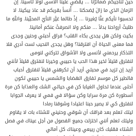
حينَ تناجيكم ضمائرُنا … يقضي علينا الأسى لولا تأسينا. إنَّ
الزمانَ الذي ما زالَ يُضحكنا … أُنساً بقربكم قد عادَ يبكينا. لا
تحسبوا نأيكم عنَّا يُغيرنا … إذْ طالما غيَّر النأيُ المحبِّينا. واللهِ ما
طلبتْ أرواحنا بدلاً … منكم ولا انصرفتْ عنكم أمانينا.
بكيت ولكن هل يجدى بكاء القلب؟ فراق أحبتي وحنين وجدى
فما معنى الحياة أن افترقنا؟ وهل يجدى النحيب لست أدري فلا
التذكار يرحمني لأنسى ولا الأشواق تتركني لنومى
لنفترق قليلاً لخير هذا الحب يا حبيبي وخيرنا لنفترق قليلاً لأنني
أريد إن تزيد في محبتي أريد أن تكرهني قليلاً لنفترق أحباب
فالطير كل موسم تفارق الهضابا والشمس يا حبيبي تكون
أحلى عندما تحاول الغيابا كن في حياتي الشك والعذابا كن مرة
أسطورة كن مرة سرابا وكن سؤالا في فمي لا يعرف الجوابا
لنفترق كي لا يصير حبنا اعتيادا وشوقنا رمادا
ليتك تعلم بعد فراقك أن شوقي وحنيني للشتاء بات لا يقاوم
وليتك تعلم أنني اختزلت جميع الفصول من أجل عيناك في فصل
الشتاء فقلبك كان ربيعي وعيناك كل أمالي