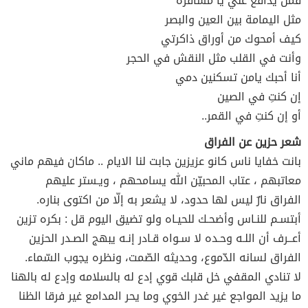
فمن يدافع عني يا مسافرة
مثل اليمامة بين العين والبصر
كيف أمحوك من أوراق ذاكرتي
وأنت في القلب مثل النقش في الحجر
أنا أحبك يامن تسكنين دمي
إن كنتِ في الصين
أو إن كنتِ في القمر..
شعر حزين عن الفراق
بانت خفايا ناس كانو عزيزين جابت لنا الايام .. ماكان فيهم ماني
معاتبهم ، عتاب المحبيّن الله يسامحهم ، ويـستر عليهم
الفراق نارٌ ليس لها حدود، لا يشعر به إلّا من اكتوى بناره.
أبتسـم للنـاس وأضحـك للحيـاه ولو تضيق اليوم قل : بكره تزين
أعــرف أن اللـه وحـده لا سـواه قـادر إنـه يبهج الصـدر الحزين
الفراق لسانه الدّموع، وحديثه الصّمت، ونظره يجوب السّماء.
لا تنادي المقفي خل قلبك قوي إدع له بالسلامه وإدع له بالهنا
ما يزيد المواجع غير غدر الخوي وما يحر المدامع غير فرقا الظنا