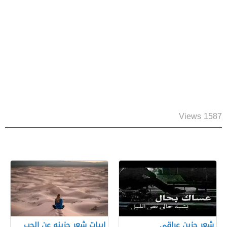
1587 Views
شعر حزين عراقي
ابيات شعر حزينه عن الحب