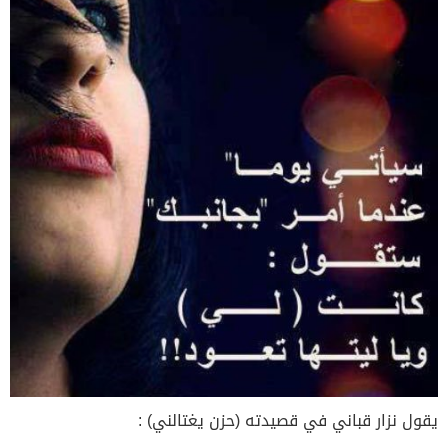
يقول نزار قباني في قصيدته (حزن يغتالني) :