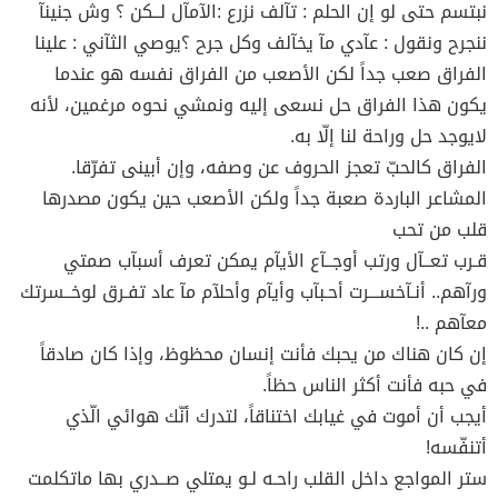
نبتسم حتى لو إن الحلم : تآلف نزرع :الآمآل لــكن ؟ وش جنينآ
ننجرح ونقول : عآدي مآ يخآلف وكل جرح ؟يوصي الثآني : علينا
الفراق صعب جداً لكن الأصعب من الفراق نفسه هو عندما
يكون هذا الفراق حل نسعى إليه ونمشي نحوه مرغمين، لأنه
لايوجد حل وراحة لنا إلّا به.
الفراق كالحبّ تعجز الحروف عن وصفه، وإن أبينى تفرّقا.
المشاعر الباردة صعبة جداً ولكن الأصعب حين يكون مصدرها
قلب من تحب
قـرب تعــآل ورتب أوجــآع الأيآم يمكن تعرف أسبآب صمتي
ورآهم.. أنـآخســـرت أحـبآب وأيآم وأحلآم مآ عاد تفـرق لوخــسرتك
معآهم ..!
إن كان هناك من يحبك فأنت إنسان محظوظ، وإذا كان صادقاً
في حبه فأنت أكثر الناس حظاً.
أيجب أن أموت في غيابك اختناقاً، لتدرك أنّك هوائي الّذي
أتنفّسه!
ستر المواجع داخل القلب راحـه لـو يمتلي صــدري بها ماتكلمت