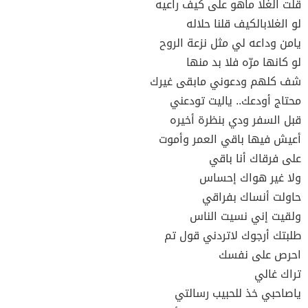
قلت الغلا ماهو على كيف راعيه
لو الغلابالكيف قلنا حلاله
يامن وداعه لي مثل نزعة الروح
لو كانها مرّه فلا بد منها
شف كلهم ودعوني مابقى غيرك
محتاج أودعك.. ياليت تودعني
قبل السفر ودي بنظرة أخيره
أعيش فيها باقي العمر وأموت
على فرقاك أنا باقي
ولا غير هواك إحساس
حاولت أنساك بفراقي
ولقيت إني نسيت الناس
طلبتك أرجوك لاتردني قول تم
احرص على نفسك
تراك غالي
ياصاحبي خذ للحبيب رسالتي