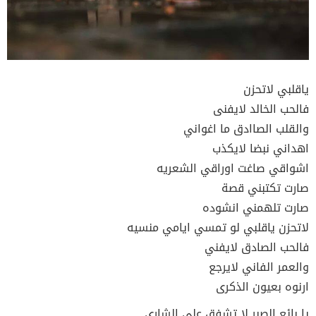
ياقلبي لاتحزن
فالحب الخالد لايفنى
والقلب الصاادق ما اغواني
اهداني نبضا لايكذب
اشواقي صاغت اوراقي الشعريه
صارت تكتبني قصة
صارت تلهمني انشوده
لاتحزن ياقلبي لو تمسي ايامي منسيه
فالحب الصادق لايفني
والعمر الفاني لايرجع
ارنوه بعيون الذكرى
يا بائع الصبر لا تشفق على الشارى.