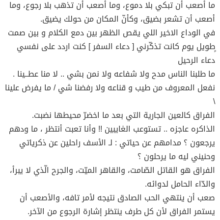
ما أصعب أن تبكي بلا دموع، وما أصعب أن تذهب بلا رجوع، وما
أصعب أن تشعر بضيق، وكأنّ المكان من حولك يضيق.
في الوداع الاخير اللي يقص الظهر بين دمع الكلام و بين صمت
ٍطويل يوم كانت تذكّرني [ دعاء السفر ] كنت اردد على نفسي
دعاء الرحيل
ما طلبنا الناس مدح ولا شفاعه ولا نمن بشي .. لا منا عطــينا .
نفعل المعروف من طيب و قناعه ولا رفضنا شي / ما يفرض علينا
\
الفراق كالعين الجارية التي بعد ما اخضرّ محيطها نضبت.
الذاكره عاجزه .. تستوعب الغايبين !! وأنا تعبت أنتظر ، ما ودهم
يرجعون ؟ مدامهم عن حياتي : لـ الأسف راحلين عن ذكرياتي
وحنيني ليه ما يرحلون ؟
الفراق هو القاتل الصّامت، والقاهر الميّت، والجرح الّذي لا يبرأ،
والدّاء الحامل لدوائه.
صعب أن ينتهي الحب الصادق نتيجه لأمر تافه، والأصعب أن
يستمر الفراق لأن كل طرف ينتظر إشارة الرجوع من الآخر.