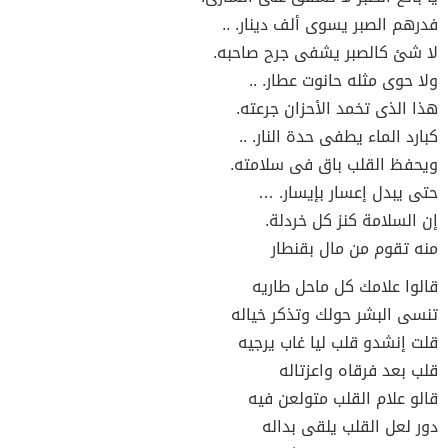
فدرهم الصبر يسوى ألف دينار. ..
لا شئ كالصبر يشفى جرح صاحبه.
ولا حوى مثله حانوت عطار. ..
هذا الذى تخمد الأحزان جرعته.
كبارد الماء يطفى حدة النار. ..
ويحفظ القلب باق فى سلامته.
حتى يبدل إعسار بإيسار. …
إن السلامة كنز كل خردلة.
منه تقوم من مال بقنطار
قالوا علامك كل ماحل طاريه
تنسى البشر حولك وتذكر خياله
قلت إنشدو قلب ليا غاب يرجيه
قلب بعد فرقاه واعزتاله
قالو علام القلب متولعن فيه
دور لعل القلب يلقى بداله