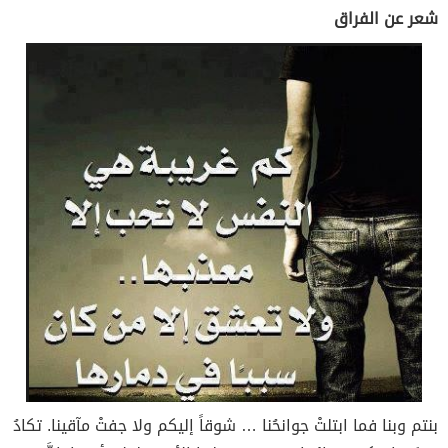
شعر عن الفراق
بنتم وبنا فما ابتلتْ جوانحُنا … شوقاً إليكم ولا جفتْ مآقينا. تكادُ