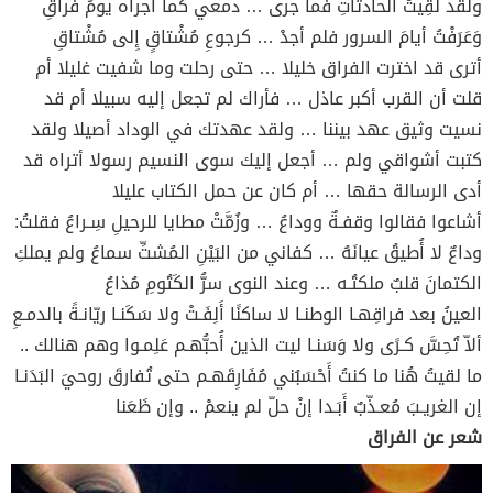
ولقد لَقِيتُ الحادثاتِ فما جرى … دمعي كما أجراه يومُ فراقِ
وَعَرَفْتُ أيامَ السرور فلم أجدْ … كرجوعِ مُشْتاقٍ إِلى مُشْتاقِ
أترى قد اخترت الفراق خليلا … حتى رحلت وما شفيت غليلا أم
قلت أن القرب أكبر عاذل … فأراك لم تجعل إليه سبيلا أم قد
نسيت وثيق عهد بيننا … ولقد عهدتك في الوداد أصيلا ولقد
كتبت أشواقي ولم … أجعل إليك سوى النسيم رسولا أتراه قد
أدى الرسالة حقها … أم كان عن حمل الكتاب عليلا
أشاعوا فقالوا وقفـةٌ ووداعُ … وزُمَّتْ مطايا للرحيلِ سِـراعُ فقلتُ:
وداعٌ لا أُطيقُ عيانَهُ … كفاني من البَيْنِ المُشتِّ سماعُ ولم يملكِ
الكتمانَ قلبٌ ملكتُـه … وعند النوى سرُّ الكَتُومِ مُذاعُ
العينُ بعد فراقِهـا الوطنـا لا ساكنًا أَلِفَـتْ ولا سَكَنـا ريّانـةً بالدمـعِ
ألاّ تُحِسَّ كـرًى ولا وَسَنـا ليت الذين أُحبُّهـم عَلِمـوا وهم هنالك ..
ما لقيتُ هُنا ما كنتُ أَحْسَبُني مُفَارِقَهـم حتى تُفارقَ روحيَ البَدَنـا
إن الغريـبَ مُعـذّبٌ أَبَـدا إنْ حلّ لم ينعمْ .. وإن ظَعَنا
شعر عن الفراق