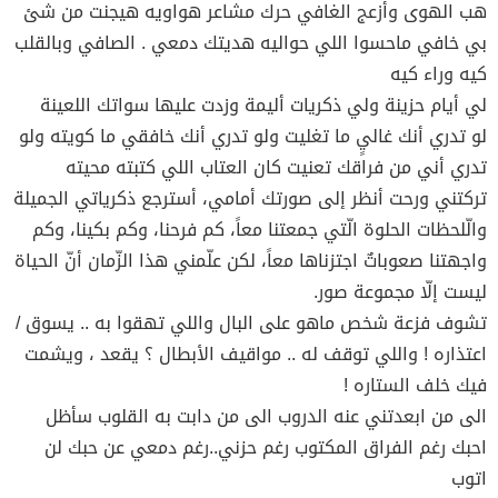
هب الهوى وأزعج الغافي حرك مشاعر هواويه هيجنت من شئ
بي خافي ماحسوا اللي حواليه هديتك دمعي . الصافي وبالقلب
كيه وراء كيه
لي أيام حزينة ولي ذكريات أليمة وزدت عليها سواتك اللعينة
لو تدري أنك غاليٍ ما تغليت ولو تدري أنك خافقي ما كويته ولو
تدري أني من فراقك تعنيت كان العتاب اللي كتبته محيته
تركتني ورحت أنظر إلى صورتك أمامي، أسترجع ذكرياتي الجميلة
والّلحظات الحلوة الّتي جمعتنا معاً، كم فرحنا، وكم بكينا، وكم
واجهتنا صعوباتٌ اجتزناها معاً، لكن علّمني هذا الزّمان أنّ الحياة
ليست إلّا مجموعة صور.
تشوف فزعة شخص ماهو على البال واللي تهقوا به .. يسوق /
اعتذاره ! واللي توقف له .. مواقيف الأبطال ؟ يقعد ، ويشمت
فيك خلف الستاره !
الى من ابعدتني عنه الدروب الى من دابت به القلوب سأظل
احبك رغم الفراق المكتوب رغم حزني..رغم دمعي عن حبك لن
اتوب