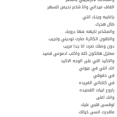
القاف ميداني وانا شاعر نديمن للسهر
ياغايبه وينـك انتي
طال هجرك
والمشاعر تايهه عنها دروبك
والظنون اتكاثرة صارت توديني وتجيب
دون وصلك صرت انا جدا مريب
معتزل هالكون كله واكتب ادموعي قصيد
والاكيد اللي على الوجه الاكيد
انك انتي في عيوني
في خفوقي
في كتاباتي الفريده
راروع ابيات القصيده
وانك اغلى
لوقسى قلبي عليك
ماقدرت انسى خيالك