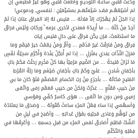
ودّعتُ قلبيَ ساعـةَ التوديـعِ وأطعتُ قلبي وهو غيرُ مُطيعي إنْ
لم أشيّعْهُـم فقـد شيَّعتُهـم بمشيِّعَيْنِ : تنفسي, ودموعي!
إذا الخِلّ لَمْ يَهْجُرْكَ إلاّ مَلالَة … فليسَ لهُ إلا الفراقَ عتابُ إذَا لَمْ
أجِدْ مِنْ خُلّة … ما أُرِيدُهُ فعندي لأخرى عزمه ٌ وركابُ وَلَيْسَ فرَاقٌ
ما استَطَعتُ، فإن يكُن فراقٌ على حالٍ فليسَ إيابُ
فِراقٌ وَمَنْ فَارَقْتُ غَيرُ مُذَمَّمِ … وَأَمٌّ وَمَنْ يَمّمْتُ خيرُ مُيَمَّمِ وَمَا
مَنزِلُ اللّذّاتِ عِندي بمَنْزِلٍ … إذا لم أُبَجَّلْ عِنْدَهُ وَأُكَرَّمِ سَجِيّةُ نَفْسٍ
مَا تَزَالُ مُليحَةً … منَ الضّيمِ مَرْمِيّاً بها كلّ مَخْرِمِ رَحَلْتُ فكَمْ باكٍ
بأجْفانِ شَادِنٍ … عَلَيّ وَكَمْ بَاكٍ بأجْفانِ ضَيْغَمِ وَمَا رَبّةُ القُرْطِ
المَليحِ مَكانُهُ … بأجزَعَ مِنْ رَبّ الحُسَامِ المُصَمِّمِ فَلَوْ كانَ ما بي
مِنْ حَبيبٍ مُقَنَّعٍ … عَذَرْتُ وَلكنْ من حَبيبٍ مُعَمَّمِ رَمَى وَاتّقى
رَميي وَمن دونِ ما اتّقى … هوًى كاسرٌ كفّي وقوْسي
وَأسهُمي إذا ساءَ فِعْلُ المرْءِ ساءَتْ ظُنُونُهُ … وَصَدَقَ مَا يَعتَادُهُ
من تَوَهُّمِ وَعَادَى مُحِبّيهِ بقَوْلِ عُداتِهِ … وَأصْبَحَ في لَيلٍ منَ
الشّكّ مُظلِمِ أُصَادِقُ نَفسَ المرْءِ من قبلِ جسمِهِ … وَأعْرِفُهَا في
فِعْلِهِ وَالتّكَلّمِ