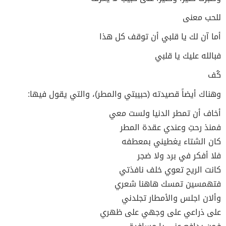
للحب معنى
أما آن لك يا قلبي أن توقف كل هذا
فبالله عليك يا قلبي
كُف
وهناك أيضاً قصيدته (حبيبتي والمطر)، والتي يقول فيها:
أخاف أن تمطر الدنيا ولست معي
فمنذ رحتِ وعندي عقدة المطر
كان الشتاء يغطيني بمعطفه
فلا أفكر في برد ولا ضجر
كانت الريح تعوي خلف نافذتي
فتهمسين تمسك هاهنا شعري
وألان اجلس والأمطار تجلدني
على ذراعي على وجهي على ظهري