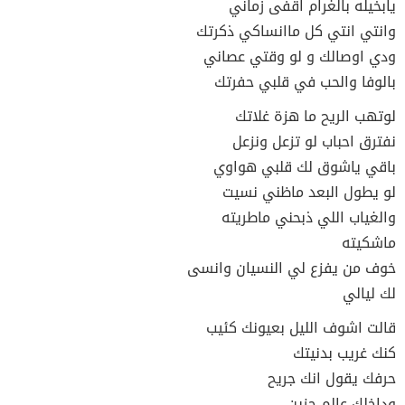
يابخيله بالغرام اقفى زماني
وانتي انتي كل ماانساكي ذكرتك
ودي اوصالك و لو وقتي عصاني
بالوفا والحب في قلبي حفرتك
لوتهب الريح ما هزة غلاتك
نفترق احباب لو تزعل ونزعل
باقي ياشوق لك قلبي هواوي
لو يطول البعد ماظني نسيت
والغياب اللي ذبحني ماطريته
ماشكيته
خوف من يفزع لي النسيان وانسى
لك ليالي
قالت اشوف الليل بعيونك كئيب
كنك غريب بدنيتك
حرفك يقول انك جريح
وداخلك عالم حزين