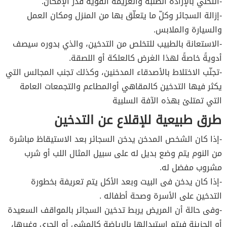
-التحلّي بالإرادة الصلبة والعزيمة القوية قدر الإمكان.
-إزالة السجائر وكلّ ما يتعلّق بها من المنزل ومكان العمل
والسيارة والملابس.
-الاستعانة بالطبيب للتخلص من التدخين، والذي بدوره سيصف
أدويةً خاصةً لهذا الغرض كالعلكة أو اللصقة.
-تجنّب الاختلاط بالأصدقاء المدخنين، وكذلك تجنب المجالس التي
يكثر فيها التدخين كالمقاهي أوالمطاعم والتجمعات العامة
التي تمتلئ بهذه الآفة السلبية
طرق طبيعية للإقلاع عن التدخين
-إذا كان الشخص المدخن يدخن السجائر بعد الاستيقاظ مباشرة
من النوم يتم وضع بديل له على سبيل المثال اللب أو شرب
مشروب مفضل له.
-إذا كان يدخن فى البيت وبعد الأكل يتم تعريفة بخطورة
التدخين على الأسرة وصحة أطفاله .
-وفى حالة أن المريض يربط تدخين السجائر بالمواقف السعيدة
أو الحزينة فيتم استبدالها بالرياضة كالمشى أو الجرى وغيرها،