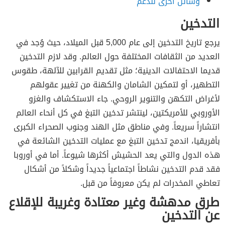
وسائل أخرى للدعم
التدخين
يرجع تاريخ التدخين إلى عام 5,000 قبل الميلاد، حيث وُجد في
العديد من الثقافات المختلفة حول العالم. وقد لازم التدخين
قديما الاحتفالات الدينية؛ مثل تقديم القرابين للآلهة، طقوس
التطهير، أو لتمكين الشامان والكهنة من تغيير عقولهم
لأغراض التكهن والتنوير الروحي. جاء الاستكشاف والغزو
الأوروبي للأمريكتين، لينتشر تدخين التبغ في كل أنحاء العالم
انتشاراً سريعاً. وفي مناطق مثل الهند وجنوب الصحراء الكبرى
بأفريقيا، اندمج تدخين التبغ مع عمليات التدخين الشائعة في
هذه الدول والتي يعد الحشيش أكثرها شيوعاً. أما في أوروبا
فقد قدم التدخين نشاطاً اجتماعياً جديداً وشكلاً من أشكال
تعاطي المخدرات لم يكن معروفاً من قبل.
طرق مدهشة وغير معتادة وغريبة للإقلاع
عن التدخين