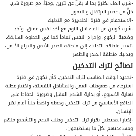
-شرب الماء بكثرةٍ بما لا يقلُّ عن لترين يوميّاً، مع ضرورة شرب
كلٍّ من عصير البرتقال والليمون.
-الاستحمام في فترة الظهيرة مع التدليك.
-شرب كوبين من الماء قبل النوم مع أخذ نفس عميق، وأخذ
وضعية الركوع، وإخراج النفس تماماً كما في الخطوة السابقة.
-تغيير منطقة التدليك إلى منطقة الصدر الأيمن والذراع الأيمن،
وتدليك منطقة الصدر والظهر
نصائح لترك التدخين
-تحديد الوقت المناسب لترك التدخين، كأن تكون في فترة
استرخاء من ضغوطات العمل والمشاكل النفسيّة، واختيار عطلة
نهاية الأسبوع، أو بداية الشهر المقبل وضرورة الحفاظ على
الدافع الأساسيّ من ترك التدخين وجعله واضحاً جلياً أمام نظر
الإنسان.
-إخبار المحيطين بقرار ترك التدخين وطلب الدعم والتشجيع منهم
ومساعدتهم بكلّ ما يستطيعون.