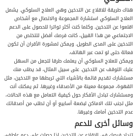
هناك طريقة للاقلاع عن التدخين وهي العلاج السلوكي. يشمل
العلاج السلوكي استشارة المجموعة والاتصال مع أشخاص
اقلعوا عن التدخين. وكلما كنت أكثر تواترا للحصول على الدعم
الاجتماعي من هذا القبيل، كانت فرصك أفضل لتتخلص من
التدخين على المدى الطويل. ويمكن لمشورة الأقران أن تكون
فعالة حتى لو تمت عبر الهاتف.
ويمكن للعلاج السلوكي أن يعلمك طرقا لتجعل من السهل
عليك التوقف عن التدخين. على سبيل المثال، قد يطلب منك
مستشارك تقديم قائمة بالأشياء التي تربطها مع التدخين، مثل
القهوة، مجموعة معينة من الأصدقاء وغيرها. ثم يمكنك أنت
ومستشارك تبادل الأفكار حول كيفية التعامل مع هذه الحالات،
مثل تجنب تلك الاماكن لبضعة أسابيع أو أن تطلب من أصدقائك
عدم التدخين أمامك وغيرها.
وسائل أخرى للدعم
تزداد فرصك في الإقلاع عن التدخين إذا حصلت على دعم عاطفي