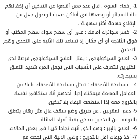
1- إخفاء العبوة : قال عدد ممن أقلعوا عن التدخين أن إخفائهم
علة السجائر أو وضعها فى أماكن صعبة الوصول جعل من
الإقلاع مهمة أكثر سهولة .
2- اكسر سجائرك أمامك : على أى سطح سواء سطح المكتب أو
فوق الثلاجة أو أى مكان إذ تساعد تلك الآلية على التحدى وهجر
التدخين .
3- العلاج السيكولوجى : يمثل العلاج السيكولوجى فرصة لدى
الكثيرين للتعرف على الأسباب التى تجعل المرء شديد التعلق
بسيجارته.
4 – مساعدة الأصدقاء : تمثل مساعدة الأصدقاء عاملا من
العوامل المهمة فيمكنك إخبار أحدهم أنك ستكافئ نفسك
بالخروج معه إذا استطعت البقاء بلا تدخين.
5- دعم المقربين : عن طريق وضع سقف عال مثل رهان يتعلق
بالتوقف عن التدخين بتحدى بقية أفراد العائلة.
6- العلاج بالإبر : وهو الذى أثبت نجاحا كبيرا فى بعض الحالات.
7- أخذ جرعات أقل بالتدريج : وهى الآلية التى نجحت مع