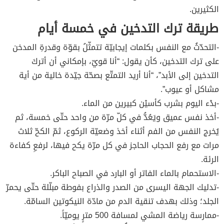
الكثيرين.
طريقة ترك التدخين في خمسة أيام
-التحدّثُ مع النفس بكلمات إيجابيّة تتمثّلُ بقوّة وقدرةِ المدخن
على ترك التدخين، كأن يقول: “أنا قويّ، بإمكاني أن أتركَ
التدخين إلى الأبد”، “أنا أريد التمتّع بصحّة جيّدة خالية من أية
مشاكل أو عيوب”.
-بدْء اليوم بشرب كأسيْن كبيرين من الماء.
-أخذ نفس عميق ويَعُدُّ في كلّ مرّة من واحد حتّى خمسة، ثم
يُخرج النفس من الفم أثناء أخذ وضعيّة الركوع، ثمّ الكحّ ثلاث
مرات مع رفع الحجاب الحاجز في كل مرّة يكح فيها، لرفعِ كفاءة
الرئة.
-الاستحمام بالماء الفاتر أو البارد في الصباح الباكر.
-تدليك الجهة اليسرى من الصدر والذراع بفوطة مبلّلة حتّى يحمرّ
الجلد؛ وذلك بهدف تنقية الدم من مادّة النيكوتين السامّة.
-ممارسة رياضة المشي لمسافة 500 مترٍ يوميّاً.