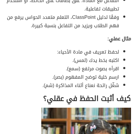
التفاعل مع المادة: علّق بطاقات على الحائط، أو استخدم
تطبيقات تفاعلية.
وفقًا لدليل ClassPoint، التعلم متعدد الحواس يرفع من
فهم الطلاب ويزيد من التفاعل بنسبة كبيرة.
مثال عملي:
لحفظ تعريف في مادة الأحياء:
اكتبه بخط يدك (لمس).
اقرأه بصوت مرتفع (سمع).
ارسم خلية توضح المفهوم (بصر).
شغّل رائحة نعناع أثناء المذاكرة (شم).
كيف أثبت الحفظ في عقلي؟