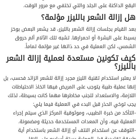
البقع الداكنة على الجلد والتي تختفي مع مرور الوقت.
هل إزالة الشعر بالليزر مؤلمة؟
بعد القيام بجلسات إزالة الشعر بالليزر، قد يشعر البعض بوخز
بسيط على البشرة أو احمرارها. تشبه تلك الآلام ألم حروق
الشمس، لكن العملية في حد ذاتها غير مؤلمة تماماً.
كيف تكونين مستعدة لعملية إزالة الشعر
بالليزر؟
لا يعتبر استخدام تقنية الليزر مجرد إزالة للشعر الزائد فحسب، بل
إنها عملية طبية يتوجب على المريض فيها اتخاذ الاحتياطات
اللازمة، والاستعداد لتجنب مخاطرها مهما كانت بسيطة، لذلك
يجب توخي الحذر قبل البدء في العملية فيما يلي:
-التأكد من خبرة الطبيب، وموثوقية المركز الذي سيتم إجراء
العملية فيه، وأن المعدات المستخدمة حديثة ومضمونة.
-التوقف عن استخدام النتف أو إزالة الشعر باستخدام أية
طريقة تقليدية قبل العملية بستة أسابيع على الاقل.