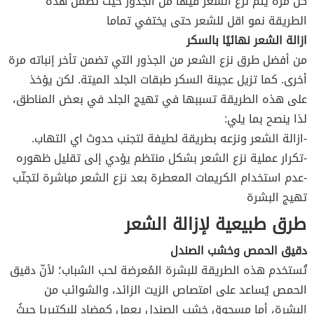
كل مرة يتم نزع الشعر فيها من الجذور حيث تضمن هذه
الطريقة نمو اقل للشعر حتى يختفي تماما
ازالة الشعر نهائيًا بالسكر
من أفضل طرق نزع الشعر من الجذور التي تضمن تأخر إنباته مرة
أخرى. كما تزيل عجينة السكر طبقات الجلد الميتة. لكن يؤخذ
على هذه الطريقة تسببها في تهيج الجلد في بعض المناطق،
لذا ينصح بما يلي:
-ازالة الشعر ونزعه بطريقة لطيفة لتجنب حدوث اي التهاب.
-تكرار عملية نزع الشعر بشكل منتظم يؤدي إلى تقليل ظهوره
-عدم استخدام الكريمات المعطرة بعد نزع الشعر مباشرة لتجنّب
تهيج البشرة
طرق طبيعية لإزالة الشعر
دقيق الحمص وخشب الصندل
تُستخدم هذه الطريقة للبشرة المُعرضة لحب الشباب؛ لأنّ دقيق
الحمص يُساعد على امتصاص الزيت الزائد، والشوائب من
البشرة، أما مسحوق خشب الصندل يعمل كمضاد للبكتيريا حيثُ