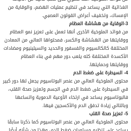
الغذائية التي يساعد في تنظيم عمليات الهضم، والوقاية من
الإمساك، وتخفيف أعراض القولون العصبي.
3-الوقاية من هشاشة العظام
من فوائد الملوخية الأخرى أنها تعمل على تعزيز نمو العظام
ووقايتها من الهشاشة والكسر، فمحتواها العالي من المعادن
المختلفة كالكالسيوم والفسفور والحديد والسيلينيوم ومضادات
الأكسدة المختلفة كله يلعب دور مهم في بناء العظام
ووقايتها وحمايتها.
4- السيطرة على ضغط الدم
محتوى الملوخية العالي من عنصر البوتاسيوم يجعل لها دور كبير
في السيطرة على ضغط الدم في الجسم وتعزيز صحة القلب،
فالبوتاسيوم يساعد في ارتخاء الأوعية الدموية واتساعها
وبالتالي زيادة تدفق الدم والأكسجين فيها.
5- تعزيز صحة القلب
محتوى الملوخية العالي من عنصر البوتاسيوم كما ذكرنا سابقًا
يساعد على تنظيم مستويات ضغط الدم، وهذا من شأنه أيضًا