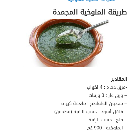
طريقة الملوخية المجمدة
المقادير
-مرق دجاج : 4 اكواب
– ورق غار : 3 ورقات
– معجون الطماطم : ملعقة كبيرة
– فلفل أسود : حسب الرغبة (مطحون)
– ملح : حسب الرغبة
– الملوخية : 900 غم