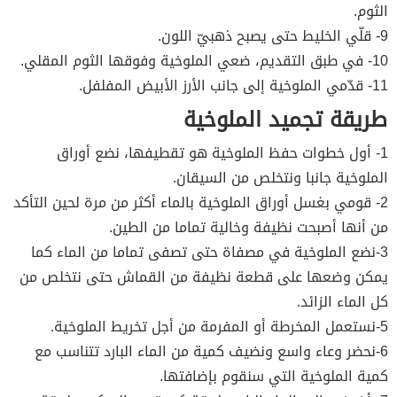
الثوم.
9- قلّي الخليط حتى يصبح ذهبيّ اللون.
10- في طبق التقديم، ضعي الملوخية وفوقها الثوم المقلي.
11- قدّمي الملوخية إلى جانب الأرز الأبيض المفلفل.
طريقة تجميد الملوخية
1- أول خطوات حفظ الملوخية هو تقطيفها، نضع أوراق
الملوخية جانبا ونتخلص من السيقان.
2- قومي بغسل أوراق الملوخية بالماء أكثر من مرة لحين التأكد
من أنها أصبحت نظيفة وخالية تماما من الطين.
3-نضع الملوخية في مصفاة حتى تصفى تماما من الماء كما
يمكن وضعها على قطعة نظيفة من القماش حتى نتخلص من
كل الماء الزائد.
5-نستعمل المخرطة أو المفرمة من أجل تخريط الملوخية.
6-نحضر وعاء واسع ونضيف كمية من الماء البارد تتناسب مع
كمية الملوخية التي سنقوم بإضافتها.