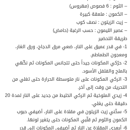
– الثوم : 6 فصوص (مهروس)
– الكمون : ملعقة كبيرة
– زيت الزيتون : نصف كوب
– عصير الليمون : حسب الرغبة (حامض)
طريقة التحضير
1- في قدر عميق على النار، ضعي مرق الدجاج، ورق الغار،
ومعجون الطماطم.
2- حرّكي المكونات جيداً حتى تتجانس المكونات ثم نكّهي
بالملح والفلفل الأسود.
3- اتركي المكونات على نار متوسطة الحرارة حتى تغلي من
التحريك من وقت إلى آخر.
4- زيدي الملوخية ثم اتركي الخليط من جديد على النار لمدة 20
دقيقة حتى يغلي.
5- سخّني زيت الزيتون في مقلاة على النار، أضيفي حبوب
الكمون والثوم ثم قلّبي المكونات حتى يتغير لونها.
6- أبعدي المقلاة عن النار ثم أضيفي المكونات إلى قدر