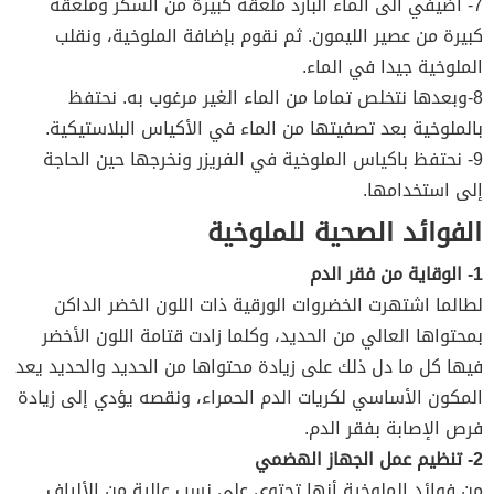
7- أضيفي الى الماء البارد ملعقة كبيرة من السكر وملعقة
كبيرة من عصير الليمون. ثم نقوم بإضافة الملوخية، ونقلب
الملوخية جيدا في الماء.
8-وبعدها نتخلص تماما من الماء الغير مرغوب به. نحتفظ
بالملوخية بعد تصفيتها من الماء في الأكياس البلاستيكية.
9- نحتفظ باكياس الملوخية في الفريزر ونخرجها حين الحاجة
إلى استخدامها.
الفوائد الصحية للملوخية
1- الوقاية من فقر الدم
لطالما اشتهرت الخضروات الورقية ذات اللون الخضر الداكن
بمحتواها العالي من الحديد، وكلما زادت قتامة اللون الأخضر
فيها كل ما دل ذلك على زيادة محتواها من الحديد والحديد يعد
المكون الأساسي لكريات الدم الحمراء، ونقصه يؤدي إلى زيادة
فرص الإصابة بفقر الدم.
2- تنظيم عمل الجهاز الهضمي
من فوائد الملوخية أنها تحتوي على نسب عالية من الألياف