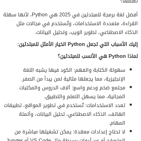
تعلمها؟
أفضل لغة برمجة للمبتدئين في 2025 هي Python، لأنها سهلة
القراءة، متعددة الاستخدامات، وتُستخدم في مجالات مثل
الذكاء الاصطناعي، تطوير الويب، وتحليل البيانات.
إليك الأسباب التي تجعل Python الخيار الأمثل للمبتدئين:
لماذا Python هي الأنسب للمبتدئين؟
سهولة الكتابة والفهم: الكود فيها يشبه اللغة
الإنجليزية، مما يجعلها مثالية لمن يبدأ من الصفر.
مجتمع ضخم ودعم واسع: آلاف الدروس والمكتبات
المجانية، مما يسهل التعلم والتطبيق.
تعدد الاستخدامات: تُستخدم في تطوير المواقع، تطبيقات
الهاتف، الذكاء الاصطناعي، تحليل البيانات، وأتمتة
المهام.
لا تحتاج إعدادات معقدة: يمكن تشغيلها مباشرة من
المتصفح أو عبر أدوات بسيطة مثل VS Code أو Jupyter.