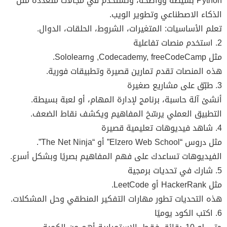
Python بسيطة وواضحة، وتُستخدم في مجالات متعددة مثل
الذكاء الاصطناعي وتطوير الويب.
تعلم الأساسيات: المتغيرات، الشروط، الحلقات، الدوال.
2. استخدم منصات تفاعلية
مثل Codecademy, freeCodeCamp, وSololearn.
هذه المنصات تقدم تمارين قصيرة وتطبيقات فورية.
3. طبّق على مشاريع صغيرة
أنشئ آلة حاسبة، برنامج لإدارة المهام، أو لعبة بسيطة.
التطبيق العملي يرسّخ المفاهيم ويكشف نقاط الضعف.
4. شاهد فيديوهات تعليمية قصيرة
مثل دروس “Elzero Web School” أو “The Net Ninja”.
الفيديوهات تساعدك على فهم المفاهيم بصريًا وبشكل أسرع.
5. شارك في تحديات برمجية
مثل HackerRank أو LeetCode.
هذه التحديات تطور مهارات التفكير المنطقي وحل المشكلات.
6. اكتب الكود يوميًا