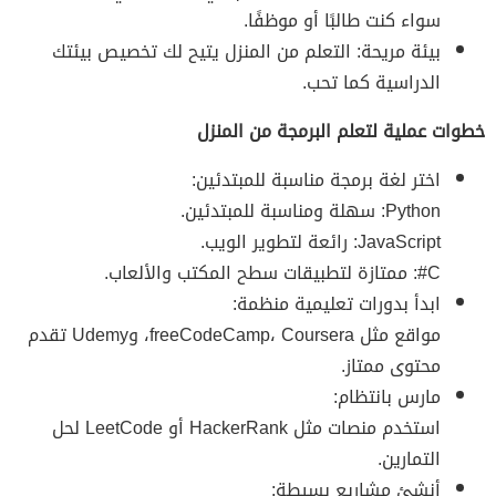
سواء كنت طالبًا أو موظفًا.
بيئة مريحة: التعلم من المنزل يتيح لك تخصيص بيئتك
الدراسية كما تحب.
خطوات عملية لتعلم البرمجة من المنزل
اختر لغة برمجة مناسبة للمبتدئين:
Python: سهلة ومناسبة للمبتدئين.
JavaScript: رائعة لتطوير الويب.
C#: ممتازة لتطبيقات سطح المكتب والألعاب.
ابدأ بدورات تعليمية منظمة:
مواقع مثل freeCodeCamp، Coursera، وUdemy تقدم
محتوى ممتاز.
مارس بانتظام:
استخدم منصات مثل HackerRank أو LeetCode لحل
التمارين.
أنشئ مشاريع بسيطة: