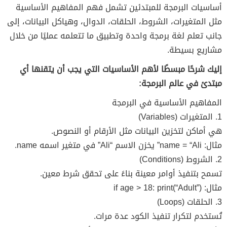
أساسيات البرمجة للمبتدئين تشمل فهم المفاهيم الأساسية
مثل المتغيرات، الشروط، الحلقات، الدوال، وهياكل البيانات، إلى
جانب تعلم لغة برمجة واحدة وتطبيق ما تتعلمه عمليًا من خلال
مشاريع بسيطة.
إليك شرحًا مبسطًا لأهم الأساسيات التي يجب أن يتقنها أي
مبتدئ في عالم البرمجة:
المفاهيم الأساسية في البرمجة
1. المتغيرات (Variables)
هي أماكن لتخزين البيانات مثل الأرقام أو النصوص.
مثال: name = “Ali” يخزن الاسم “Ali” في متغير اسمه name.
2. الشروط (Conditions)
تسمح بتنفيذ أوامر معينة بناءً على تحقق شرط معين.
مثال: if age > 18: print(“Adult”)
3. الحلقات (Loops)
تُستخدم لتكرار تنفيذ الكود عدة مرات.