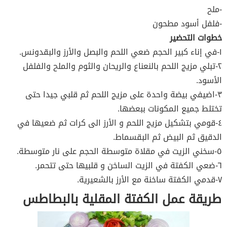
-ملح
-فلفل أسود مطحون
خطوات التحضير
١-في إناء كبير الحجم ضعي اللحم والبصل والأرز والبقدونس.
٢-تبلي مزيج اللحم بالنعناع والريحان والثوم والملح والفلفل
الأسود.
٣-اضيفي بيضة واحدة على مزيج اللحم ثم قلبي جيدا حتى
تختلط جميع المكونات ببعضها.
٤-قومي بتشكيل مزيج اللحم و الأرز الى كرات ثم ضعيها في
الدقيق ثم البيض ثم البقسماط.
٥-سخني الزيت في مقلاة متوسطة الحجم على نار متوسطة.
٦-ضعي الكفتة في الزيت الساخن و قلبيها حتى تتحمر.
٧-قدمي الكفتة ساخنة مع الأرز بالشعيرية.
طريقة عمل الكفتة المقلية بالبطاطس