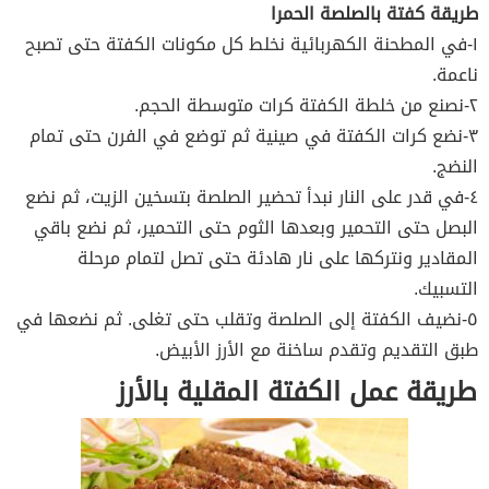
طريقة كفتة بالصلصة الحمرا
١-في المطحنة الكهربائية نخلط كل مكونات الكفتة حتى تصبح
ناعمة.
٢-نصنع من خلطة الكفتة كرات متوسطة الحجم.
٣-نضع كرات الكفتة في صينية ثم توضع في الفرن حتى تمام
النضج.
٤-في قدر على النار نبدأ تحضير الصلصة بتسخين الزيت، ثم نضع
البصل حتى التحمير وبعدها الثوم حتى التحمير، ثم نضع باقي
المقادير ونتركها على نار هادئة حتى تصل لتمام مرحلة
التسبيك.
٥-نضيف الكفتة إلى الصلصة وتقلب حتى تغلى. ثم نضعها في
طبق التقديم وتقدم ساخنة مع الأرز الأبيض.
طريقة عمل الكفتة المقلية بالأرز