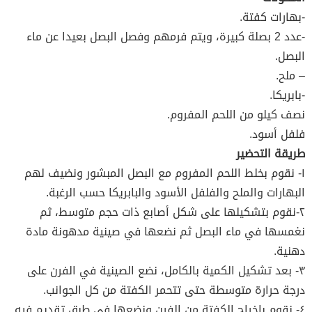
-بهارات كفتة.
-عدد 2 بصلة كبيرة، ويتم فرمهم وفصل البصل بعيدا عن ماء
البصل.
– ملح.
-بابريكا.
نصف كيلو من اللحم المفروم.
فلفل أسود.
طريقة التحضير
١- نقوم بخلط اللحم المفروم مع البصل المبشور ونضيف لهم
البهارات والملح والفلفل الأسود والبابريكا حسب الرغبة.
٢-نقوم بتشكيلها على شكل أصابع ذات حجم متوسط، ثم
نغمسها في ماء البصل ثم نضعها في صينية مدهونة مادة
دهنية.
٣- بعد تشكيل الكمية بالكامل، نضع الصينية في الفرن على
درجة حرارة متوسطة حتى تتحمر الكفتة من كل الجوانب.
٤- نقوم بإخراج الكفتة من الفرن ونضعها في طبق تقديم فيه