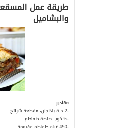
طريقة عمل المسقعة 
والبشاميل
مقادير
-2 حبة باذنجان، مقطعة شرائح
-¼ كوب صلصة طماطم
-450 غرام طماطم مفرومة