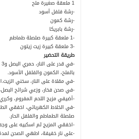
1 ملعقة صغيرة ملح
-رشة فلفل أسود
-رشة كمون
-رشة بابريكا
-1 ملعقة كبيرة صلصلة طماطم
-3 ملعقة كبيرة زيت زيتون
طريقة التحضير
-ف
بالملح، الكمون والفلفل الأسود.
-في مقلاة على النار، سخني الزيت.ا
-في صحن فخار، وزعي شرائح البصل، 
-أضيفي مزيج اللحم المفروم، وكرري 
-في الخلاط الكهربائي، اخفقي الط
صلصلة الطماطم والفلفل الحار.
-اخفقي المزيج ثم اسكبيه على وجه 
-على نار خفيفة، اطهي الصحن لمدة 15 دقيقة ثم قدميه