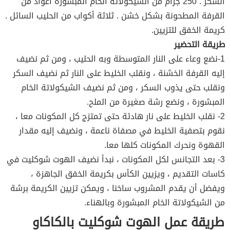
السكر . 250 جرام من الشيكولاتة الخام المبشورة أعواد من
القرفة المطحونة بشكل خشن . ثلاثة أكواب من الحليب السائل .
كريمة الخفق للتزيين.
طريقة التحضير
1-نضع وعاء على النار المتوسطة وبه الحليب ، ومن ثم نضيف
إليه القرفة الخشنة ، ونقلب الخليط على النار ثم نضيف السكر
ونقلب حتى يذوب السكر ، ومن ثم نضيف الشيكولاتة الخام
المبشورة ، ونضع رشة صغيرة من الملح.
2- نقلب الخليط على نار هادئة حتى تمتزج كل المكونات معا ،
نقوم بتصفية الخليط في مصفاة ناعمة ، ونضيف إليه مقدار
القهوة ونحرك المكونات كلها معا.
3- بعد التجانس لكل المكونات ، نبدأ نضيف الهوت شوكليت في
كاسات التقديم ، ويزيين الكأس بكريمة الخفق الجاهزة ،
ويفضل أن يقدم المشروب ساخنا ، ويمكن تزيين الكريمة برشة
من الشيكولاتة الخام المبشورة وبالهناء.
طريقة عمل الهوت شوكليت بالكاكاو