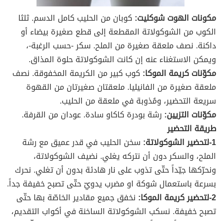
مكونات
الهوت شوكليت:
كوبان من الحليب كامل الدسم. ثلثا
الكوب من الشوكولاتة المقطعة إلى قطع صغيرة بيضاء أو
داكنة. نصف ملعقة صغيرة من الملح. سكر -حسب الرغبة-،
ويمكن الاستغناء عنه إن كانت الشوكولاتة حلوة المذاق.
مكوّنات كريمة الموكا:
كوب كبير من الكريمة المخفوقة. نصف
ملعقة صغيرة من الفانيليا. ملعقتان صغيرتان من القهوة
سريعة التحضير، ومُذوبة في ملعقة من الحليب.
مكوّنات التزيين:
رشة بودرة كاكاو سادة. عودان من القرفة.
طريقة التحضير
1-لتحضير الشوكولاتة:
سخن الحليب في قدر عميق مع رشة
الملح، والسكر دون أن نتركه يغلي. نضيف الشوكولاتة،
ونحرّكها جيّداً حتّى تذوب على نار هادئة بدون أن تغلي. نحرك
بسرعة باستعمال شوكة او مضرب يدويّ حتّى تصبح خفيفة جداً.
2-لتحضير كريمة الموكا:
نخفق جميع مقادير الخاصّة بها حتّى
تصبح خفيفة. نسكب الشوكولاتة الساخنة في أكواب التقديم،