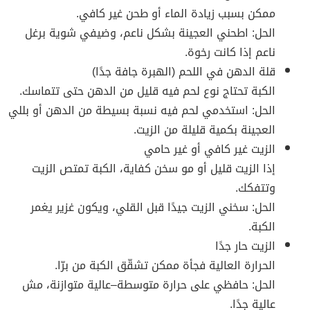
ممكن بسبب زيادة الماء أو طحن غير كافي.
الحل: اطحني العجينة بشكل ناعم، وضيفي شوية برغل
ناعم إذا كانت رخوة.
قلة الدهن في اللحم (الهبرة جافة جدًا)
الكبة تحتاج نوع لحم فيه قليل من الدهن حتى تتماسك.
الحل: استخدمي لحم فيه نسبة بسيطة من الدهن أو بللي
العجينة بكمية قليلة من الزيت.
الزيت غير كافي أو غير حامي
إذا الزيت قليل أو مو سخن كفاية، الكبة تمتص الزيت
وتتفكك.
الحل: سخني الزيت جيدًا قبل القلي، ويكون غزير يغمر
الكبة.
الزيت حار جدًا
الحرارة العالية فجأة ممكن تشقّق الكبة من برّا.
الحل: حافظي على حرارة متوسطة–عالية متوازنة، مش
عالية جدًا.