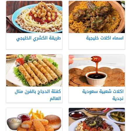
اسماء اكلات خليجية
طريقة الكشري الخليجي
اكلات شعبية سعودية
كفتة الدجاج بالفرن منال
نجدية
العالم