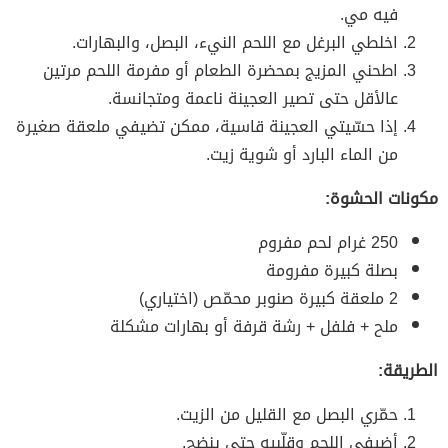
فيه مي.
اخلطي البرغل مع اللحم النيء، البصل، والبهارات.
اطحني المزيج بمحضرة الطعام أو مفرمة اللحم مرتين
عالأقل حتى تصير العجينة ناعمة ومتجانسة.
إذا حسّيتي العجينة قاسية، ممكن تضيفي ملعقة صغيرة
من الماء البارد أو شوية زيت.
مكونات الحشوة:
250 غرام لحم مفروم
بصلة كبيرة مفرومة
2 ملعقة كبيرة صنوبر محمّص (اختياري)
ملح + فلفل + رشة قرفة أو بهارات مشكلة
الطريقة:
حمّري البصل مع القليل من الزيت.
أضيفي اللحم وقلّبيه حتى ينضج.