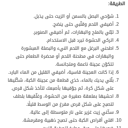
الطريقة:
شوّحي البصل بالسمن أو الزيت حتى يذبل.
أضيفي اللحم وقلّبي حتى ينضج.
تبّلي بالملح والبهارات، ثم أضيفي الصنوبر.
اتركي الحشوة تبرد قبل الاستخدام.
اطحني البرغل مع اللحم النيء والبصلة المبشورة
والبهارات في مطحنة اللحم أو محضرة الطعام حتى
تتكوّن عجينة ناعمة ومتجانسة.
إذا كانت العجينة قاسية، أضيفي القليل من الماء البارد.
بلّلي يديك بالماء، خذي قطعة من عجينة الكبة، شكّليها
على شكل كرة، ثم جوّفيها بأصبعك لتأخذ شكل قرص.
احشيها بملعقة صغيرة من الحشوة، وغلّقيها بلطف
لتصبح على شكل قرص مفرغ من الوسط قليلًا.
سخّني زيت غزير على نار متوسطة إلى عالية.
اقلي أقراص الكبة حتى تصبح ذهبية ومقرمشة.