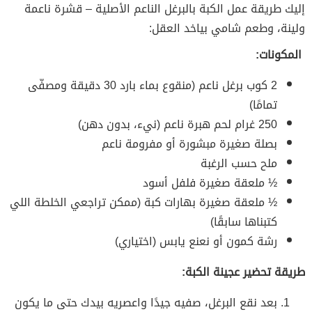
إليك طريقة عمل الكبة بالبرغل الناعم الأصلية – قشرة ناعمة
ولينة، وطعم شامي بياخد العقل:
المكونات:
2 كوب برغل ناعم (منقوع بماء بارد 30 دقيقة ومصفّى
تمامًا)
250 غرام لحم هبرة ناعم (نيء، بدون دهن)
بصلة صغيرة مبشورة أو مفرومة ناعم
ملح حسب الرغبة
½ ملعقة صغيرة فلفل أسود
½ ملعقة صغيرة بهارات كبة (ممكن تراجعي الخلطة اللي
كتبناها سابقًا)
رشة كمون أو نعنع يابس (اختياري)
طريقة تحضير عجينة الكبة:
بعد نقع البرغل، صفيه جيدًا واعصريه بيدك حتى ما يكون