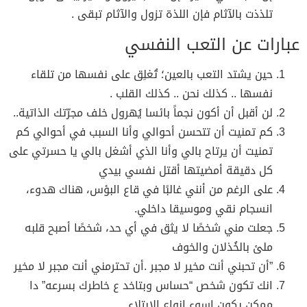
تلذذت بالآثام فإن اللذة تزول والآثام تبقى .
عبارات عن التعب النفسي
حين يشتد التعب بالعين؛ تُغلِق على نفسها من تلقاء
نفسها .. كذلك نحن .. كذلك القلب .
لن أقبل أن أكون نجماً بائسا يُهرول خلف مجرّتك الذاتية..
كم تمنيت أن تتحسن أحوالي وأنا السبب في أحوالي كم
تمنيت أن يرتاح بالي وأنا الذي أشغل بالي يا حسرتي على
كل دقيقة أمضيتها أقتل نفسي بيدي
على الرغم من أنني غالبًا في قاع البؤس، هناك هدوء،
انسجام نقي وموسيقا داخلي.
‏جعلت مني شخصًا لا يثق في أي حد، شخصًا أصبح قلبه
ملئ بالخُذلان والخوف
‏”أن تحبني أنت مخير لا مجبر .أن تحترمني أنت مجبر لا مخير
انك تكون شخص “حساس وبتاخد ع خاطرك بسرعه” دا
ممكن يكون اسوء انواع الابتلاء