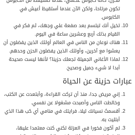
محزن، كأنه كابوس عكسي، عندما تستيقظ من الكابوس
تكون مرتاحا، ولكن الآن عندما أستقيظ أعيش في
الكابوس.
تخيل أنك تبتسم بعد صفعة علي وجهك، ثم فكر في
القيام بذلك أربع وعشرين ساعة في اليوم.
هناك نوعان من الناس في العالم أولئك الذين يفضلون أن
يعشوا مع آخرين، وأولئك الذين يفضلون الحزن وحدهم.
لماذا الأغاني الجميلة تجعلك حزينا؟ لأنها ليست صحيحة
أبدا لا شيء جميل وصحيح.
عبارات حزينة عن الحياة
إني مريض جدا، منذ أن تركت القراءة، وأبتعدت عن الكتب،
وخالطت الناس وأصبحت مشغولا عن نفسي.
أقسمتُ نسيانك ليلا، فرايتك في منامي أي حُب هذا الذي
أبتليت به.
لم أكون فخورا في العزلة لكني كنت معتمدا عليها،