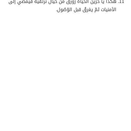
هكذا يا حزينُ الحياة زورق من خيال نرتقيه فيمضي إلى
الأمنيات ثمّ يغرقُ قبل الوُصُول.