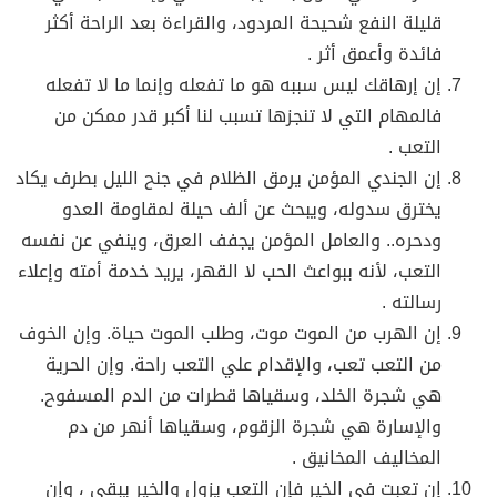
قليلة النفع شحيحة المردود، والقراءة بعد الراحة أكثر
فائدة وأعمق أثر .
إن إرهاقك ليس سببه هو ما تفعله وإنما ما لا تفعله
فالمهام التي لا تنجزها تسبب لنا أكبر قدر ممكن من
التعب .
إن الجندي المؤمن يرمق الظلام في جنح الليل بطرف يكاد
يخترق سدوله، ويبحث عن ألف حيلة لمقاومة العدو
ودحره.. والعامل المؤمن يجفف العرق، وينفي عن نفسه
التعب، لأنه ببواعث الحب لا القهر، يريد خدمة أمته وإعلاء
رسالته .
إن الهرب من الموت موت، وطلب الموت حياة. وإن الخوف
من التعب تعب، والإقدام علي التعب راحة. وإن الحرية
هي شجرة الخلد، وسقياها قطرات من الدم المسفوح.
والإسارة هي شجرة الزقوم، وسقياها أنهر من دم
المخاليف المخانيق .
إن تعبت في الخير فإن التعب يزول والخير يبقى ، وإن