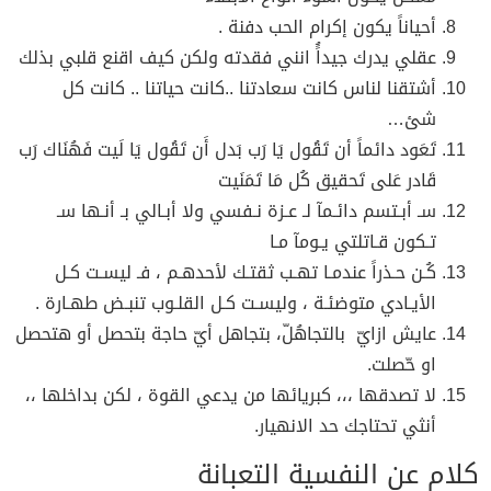
أحياناً يكون إكرام الحب دفنة .
عقلي يدرك جيداًُ انني فقدته ولكن كيف اقنع قلبي بذلك
أشتقنا لناس كانت سعادتنا ..كانت حياتنا .. كانت كل
شئ…
تَعَود دائماً أن تَقُول يَا رَب بَدل أَن تَقُول يَا لَيت فَهُنَاك رَب
قَادر عَلى تَحقيق كُل مَا تَمَنَيت
سـ أبـتسم دائـمآ لـ عـزة نـفسي ولا أبـالي بـ أنـها سـ
تـكون قـاتلتي يـومآ مـا
كُـن حـذراً عندمـا تهـب ثقتـك لأحدهـم ، فـ ليسـت كـل
الأيـادي متوضئـة ، وليسـت كـل القلـوب تنبـض طهـارة .
عايش ازايّ بالتجاهُلّ، بتجاهل أيّ حاجة بتحصل أو هتحصل
او حّصلت.
لا تصدقها ،،، كبريائها من يدعي القوة ، لكن بداخلها ،،
أنثي تحتاجك حد الانهيار.
كلام عن النفسية التعبانة