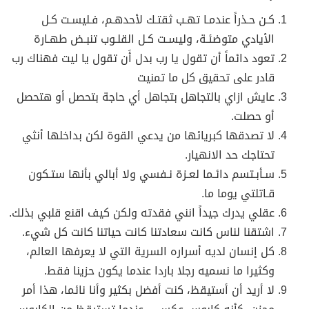
كـن حـذراً عندمـا تهـب ثقتـك لأحدهـم، فـليسـت كـل
الأيادي متوضئـة، وليسـت كـل القلـوب تنبـض طهـارة
تعود دائماً أن تقول يا رب بدل أَن تقول يا ليت فهناك رب
قادر على تحقيق كل ما تمنيت
عايش ازاي بالتجاهل بتجاهل أي حاجة بتحصل أو هتحصل
أو حصلت.
لا تصدقها كبريائها من يدعي القوة لكن بداخلها أنثي
تحتاجك حد الانهيار.
سـأبـتسم دائـما لعـزة نـفسي ولا أبالي بأنها ستـكون
قـاتلتي يوما ما.
عقلي يدرك جيداً انني فقدته ولكن كيف اقنع قلبي بذلك.
اشتقنا لناس كانت سعادتنا كانت حياتنا كانت كل شيء.
كل إنسان لديه أسراره السرية التي لا يعرفها العالم،
وكثيرا ما نسميه رجلا باردا عندما يكون حزينا فقط.
لا أريد أن أستيقظ، كنت أفضل بكثير وأنا نائما، هذا أمر