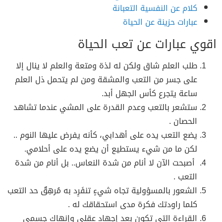
كلام عن النفسية التعبانة
عبارات حزينة عن الحياة
اقوي عبارات عن تعب الحياة
طلب العلم شاق ولكن له لذة ومتعة والعلم لا ينال إلا
على جسر من التعب والمشقة ومن لم يتحمل ذل العلم
ساعة يتجرع كأس الجهل أبد.
ستشعر بالتعب وعدم القدرة على المشي عندما تشاهد
الحصان .
يضع التعب يده على أهدابي، كأنه يفرض عليها النوم ..
لكن ما من شيء يستطيع أن يضع يده على أحلامي.
أصبحت الآن لا أنام من شدة النعاس.. بل أنام من شدة
التعب .
الشعور بالمسؤولية تجاه شيءٍ تنفَرِد به مُرهِقٌ حد التعب
كلما راودتك فكرة مدى استحقاقك له .
القراءة التي تكون بعد إجهاد عقلي وإنهاك جسمي