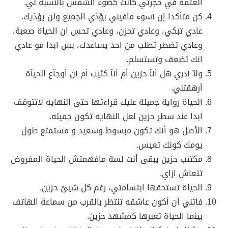
العتمة في حجرتي كانت كضوء الشمس بالنسبة لي.
كن متأكدا إن أسوء مافيني يؤذي الجميع ولن يؤذيك.
عادي تبكي، وعادي تحزن، وعادي تحس ان الحياة صعبة،
وعادي تضطر تطلب من احد يساعدك، بس ابدا مو عادي
انك تضعف وتستسلم.
ولآ أدري هل أنآ حزين أم أنآ كئيب أم أن أوجآع الحيآة
أرهقتني.
الحياة رواية جميلة عليك قراءتها حتى النهايه لاتتوقف
ابدا عند سطر حزين لعل النهايه تكون جميله.
الأصل هو أنك تكون مبسوط وسعيد و مستمتع طول
يومك كونك تعيس.
مكتئب حزين يبقى أنت لسة مافهمتش الحياة المفروض
تتعاش ازاي.
الحياة تستحقها ابتسامتي، رغم كل شيئ حزين.
فاتني أن أكون عاشقه تنتظر بالقرب من سماعة الهاتف
بينما الحياة تعبرها كمشهد حزين.