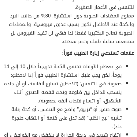
للتنفس في الأعمار الصغيرة.
ممنوع المضادات الحيوية دون استشارة: 80% من حالات البرد
والكحة عند الأطفال تكون بسبب عدوى فيروسية، والمضادات
الحيوية تعالج البكتيريا فقط؛ لذا فهي لن تفيد الفيروس بل
ستضعف مناعة طفله وتضر معدته.
علامات تستدعي زيارة الطبيب فوراً:
في معظم الأوقات تختفي الكحة تدريجياً خلال 10 إلى 14
يوماً، لكن يجب عليكِ استشارة الطبيب فوراً إذا لاحظتِ:
صعوبة في التنفس: (تلاحظين تسارع أنفاسه، أو أن جلده
ينسحب للداخل بين ضلوعه وتحت قفصه الصدري أثناء
الشهيق، أو اتساع فتحات أنفه بصعوبة).
صوت صفير أو “تزييق” واضح مع التنفس، أو كحة رنانة
تشبه “نبح الكلب” (قد تدل على كتمة أو التهاب حنجرة
حاد).
ارتفاع شديد في درجة الحرارة لا ينخفض مع الخوافض، أو