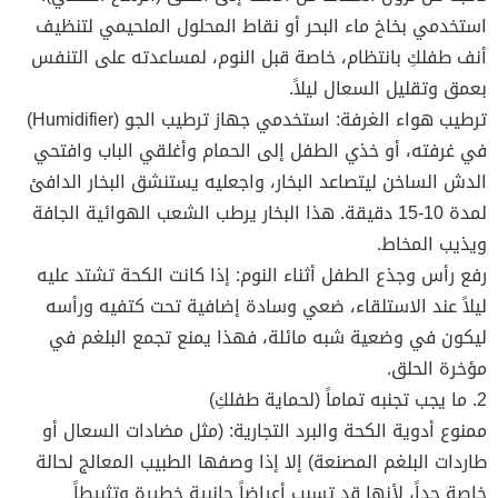
استخدمي بخاخ ماء البحر أو نقاط المحلول الملحيمي لتنظيف
أنف طفلكِ بانتظام، خاصة قبل النوم، لمساعدته على التنفس
بعمق وتقليل السعال ليلاً.
ترطيب هواء الغرفة: استخدمي جهاز ترطيب الجو (Humidifier)
في غرفته، أو خذي الطفل إلى الحمام وأغلقي الباب وافتحي
الدش الساخن ليتصاعد البخار، واجعليه يستنشق البخار الدافئ
لمدة 10-15 دقيقة. هذا البخار يرطب الشعب الهوائية الجافة
ويذيب المخاط.
رفع رأس وجذع الطفل أثناء النوم: إذا كانت الكحة تشتد عليه
ليلاً عند الاستلقاء، ضعي وسادة إضافية تحت كتفيه ورأسه
ليكون في وضعية شبه مائلة، فهذا يمنع تجمع البلغم في
مؤخرة الحلق.
2. ما يجب تجنبه تماماً (لحماية طفلكِ)
ممنوع أدوية الكحة والبرد التجارية: (مثل مضادات السعال أو
طاردات البلغم المصنعة) إلا إذا وصفها الطبيب المعالج لحالة
خاصة جداً، لأنها قد تسبب أعراضاً جانبية خطيرة وتثبيطاً