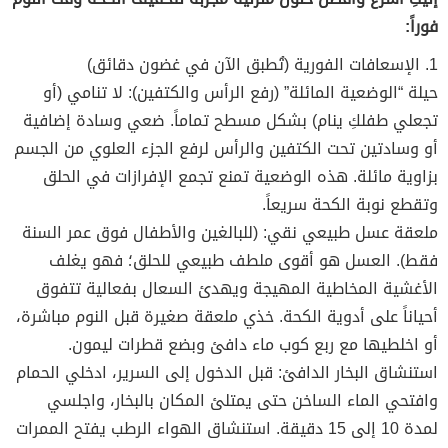
فوراً:
1. الإسعافات الفورية (تُطبق الآن في غضون دقائق)
حيلة “الوضعية المائلة” (رفع الرأس والكتفين): لا تنامي (أو
تجعلي طفلكِ ينام) بشكل مسطح تماماً. ضعي وسادة إضافية
أو وسادتين تحت الكتفين والرأس لرفع الجزء العلوي من الجسم
بزاوية مائلة. هذه الوضعية تمنع تجمع الإفرازات في الحلق
وتقطع نوبة الكحة سريعاً.
ملعقة عسل طبيعي نقي: (للبالغين والأطفال فوق عمر السنة
فقط). العسل هو أقوى ملطف طبيعي للحلق؛ فهو يغلف
الأغشية المخاطية المهيجة ويهدئ السعال بفعالية تتفوق
أحياناً على أدوية الكحة. خذي ملعقة صغيرة قبل النوم مباشرة،
أو اخلطيها مع ربع كوب ماء دافئ وبضع قطرات ليمون.
استنشاق البخار الدافئ: قبل الدخول إلى السرير، ادخلي الحمام
وافتحي الماء الساخن حتى يمتلئ المكان بالبخار، واجلسي
لمدة 10 إلى 15 دقيقة. استنشاق الهواء الرطب يفتح الممرات