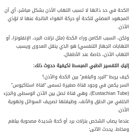
الكحة في حد ذاتها لا تسبب التهاب الأذن بشكل مباشر، أي أن
المجهود العضلي للكحة أو حركة الهواء الناتجة عنها لا تؤذي
الأذن.
ولكن، السبب الكامن وراء الكحة (مثل نزلات البرد، الإنفلونزا، أو
التهابات الجهاز التنفسي) هو الذي ينقل العدوى ويسبب
التهاب الأذن، خاصة عند الأطفال.
إليكِ التفسير الطبي المبسط لكيفية حدوث ذلك:
كيف يربط “البرد والبلغم” بين الكحة والأذن؟
السر يكمن في وجود قناة صغيرة تسمى “قناة استاكيوس”
(Eustachian Tube)، وهي قناة تصل بين الأذن الوسطى والجزء
الخلفي من الحلق والأنف. وظيفتها تصريف السوائل وتهوية
الأذن.
عندما يصاب الشخص بنزلات برد أو كحة شديدة مصحوبة ببلغم
ومخاط، يحدث الآتي: