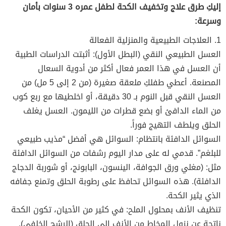
إليكِ طرق علاج وتخفيف الكحة لطفل عمره 3 سنوات بأمان
وسرعة:
1. العلاجات الطبيعية والمنزلية الفعالة
العسل الطبيعي النقي (البطل الأول): أثبتت الدراسات الطبية
أن العسل في هذا العمر فعال أكثر من أدوية السعال
المصنعة. أعطي طفلكِ ملعقة صغيرة (من 2 إلى 5 مل) من
العسل النقي قبل النوم بـ 30 دقيقة، أو اخلطيها مع ربع كوب
من الماء الدافئ أو بضع قطرات من الليمون. العسل يغلف
الحلق ويلطف التهيج فوراً.
السوائل الدافئة بانتظام: السوائل هي أفضل “مذيب طبيعي
للبلغم”. قدمي له على مدار اليوم رشفات من السوائل الدافئة
مثل: (مغلي ورق الجوافة، الينسون، البابونج، أو شوربة الدجاج
الدافئة). هذه السوائل تحافظ على رطوبة الحلق وتمنع جفافه
الذي يثير الكحة.
تنظيف الأنف بمحلول الملح: في كثير من الأحيان، تكون الكحة
ناتجة عن نزول المخاط من الأنف إلى الحلق (الرشح الخلفي).