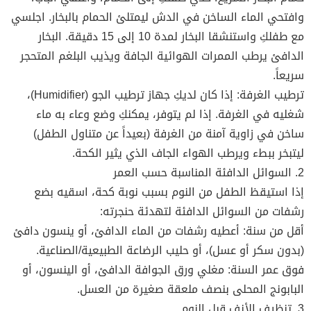
وافتحي الماء الساخن في الدش ليمتلئ الحمام بالبخار. اجلسي
مع طفلكِ واستنشقا البخار لمدة 10 إلى 15 دقيقة. البخار
الدافئ يرطب الممرات الهوائية الجافة ويذيب البلغم المتحجر
سريعاً.
ترطيب الغرفة: إذا كان لديكِ جهاز ترطيب الجو (Humidifier)،
شغليه في الغرفة. إذا لم يتوفر، يمكنكِ وضع وعاء به ماء
ساخن في زاوية آمنة من الغرفة (بعيداً عن متناول الطفل)
ليتبخر ببطء ويرطب الهواء الجاف الذي يثير الكحة.
2. السوائل الدافئة المناسبة حسب العمر
إذا استيقظ الطفل من النوم بسبب نوبة كحة، اسقيه بضع
رشفات من السوائل الدافئة لتهدئة حنجرته:
أقل من سنة: أعطيه رشفات من الماء الدافئ، أو ينسون دافئ
(بدون سكر أو عسل)، أو حليب الرضاعة الطبيعية/الصناعية.
فوق عمر السنة: مغلي ورق الجوافة الدافئ، أو الينسون، أو
البابونج المحلى بنصف ملعقة صغيرة من العسل.
3. تنظيف الأنف قبل النوم