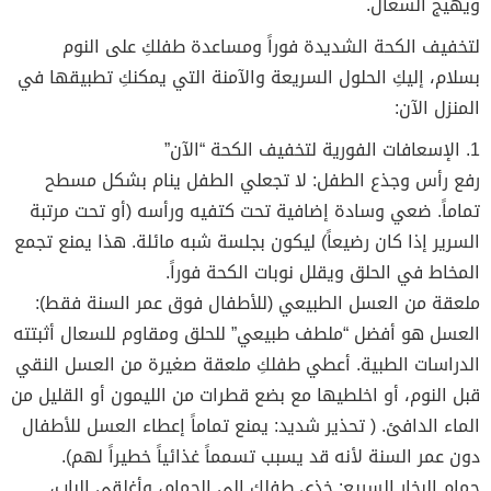
ويهيج السعال.
لتخفيف الكحة الشديدة فوراً ومساعدة طفلكِ على النوم
بسلام، إليكِ الحلول السريعة والآمنة التي يمكنكِ تطبيقها في
المنزل الآن:
1. الإسعافات الفورية لتخفيف الكحة “الآن”
رفع رأس وجذع الطفل: لا تجعلي الطفل ينام بشكل مسطح
تماماً. ضعي وسادة إضافية تحت كتفيه ورأسه (أو تحت مرتبة
السرير إذا كان رضيعاً) ليكون بجلسة شبه مائلة. هذا يمنع تجمع
المخاط في الحلق ويقلل نوبات الكحة فوراً.
ملعقة من العسل الطبيعي (للأطفال فوق عمر السنة فقط):
العسل هو أفضل “ملطف طبيعي” للحلق ومقاوم للسعال أثبتته
الدراسات الطبية. أعطي طفلكِ ملعقة صغيرة من العسل النقي
قبل النوم، أو اخلطيها مع بضع قطرات من الليمون أو القليل من
الماء الدافئ. ( تحذير شديد: يمنع تماماً إعطاء العسل للأطفال
دون عمر السنة لأنه قد يسبب تسمماً غذائياً خطيراً لهم).
حمام البخار السريع: خذي طفلكِ إلى الحمام، وأغلقي الباب،