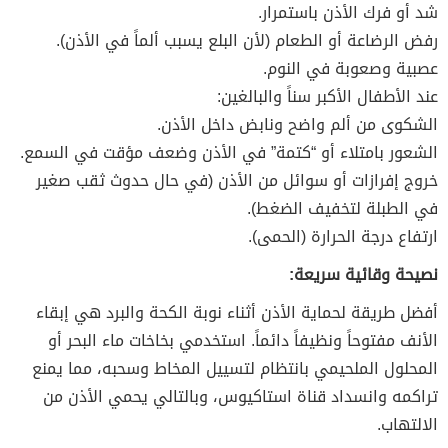
شد أو فرك الأذن باستمرار.
رفض الرضاعة أو الطعام (لأن البلع يسبب ألماً في الأذن).
عصبية وصعوبة في النوم.
عند الأطفال الأكبر سناً والبالغين:
الشكوى من ألم واضح ونابض داخل الأذن.
الشعور بامتلاء أو “كتمة” في الأذن وضعف مؤقت في السمع.
خروج إفرازات أو سوائل من الأذن (في حال حدوث ثقب صغير
في الطبلة لتخفيف الضغط).
ارتفاع درجة الحرارة (الحمى).
نصيحة وقائية سريعة:
أفضل طريقة لحماية الأذن أثناء نوبة الكحة والبرد هي إبقاء
الأنف مفتوحاً ونظيفاً دائماً. استخدمي بخاخات ماء البحر أو
المحلول الملحيمي بانتظام لتسييل المخاط وسحبه، مما يمنع
تراكمه وانسداد قناة استاكيوس، وبالتالي يحمي الأذن من
الالتهاب.