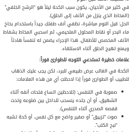
في كثير من الأحيان، يكون سبب الكحة ليلاً هو “الرشح الخلفي”
(المخاط الذي ينزل من الأنف إلى الحلق).
الحل: قبل النوم مباشرة، نظفي أنف طفلكِ جيداً باستخدام بخاخ
ماء البحر أو نقاط المحلول الملحيمي، ثم اسحبي المخاط بشفاط
الأنف المخصص للأطفال. هذا الإجراء يضمن له تنفساً هادئاً
ويمنع تهيج الحلق أثناء الاستلقاء.
علامات خطيرة تستدعي التوجه للطوارئ فوراً:
الكحة في الغالب عرض طبيعي للبرد، لكن يجب عليكِ الذهاب
للطبيب أو الطوارئ فوراً إذا لاحظتِ أي من هذه العلامات:
صعوبة في التنفس: (تلاحظين اتساع فتحات أنفه أثناء
الشهيق، أو أن جلده ينسحب للداخل بين ضلوعه وتحت
قفصه الصدري أثناء التنفس).
صوت “تزييق” أو صفير واضح مع كل نفس، أو كحة تشبه
“نبح الكلب”.