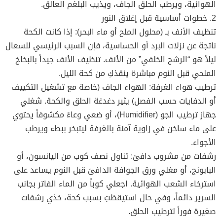
الهوائية، ويرطب الحلق الجاف، ويذيب البلغم العالق.
2. خطوات أساسية قبل إغلاق النور
تنظيف الأنف بـ (محلول الملح أو ماء البحر): إذا كانت الكحة
ناتجة عن نزلات البرد أو الحساسية، فإن السبب الرئيسي للسعال
ليلاً هو “الرشح الخلفي” من الأنف. تنظيف الأنف جيداً بالبخاخ
الملحي قبل النوم مباشرة ينقذكِ من كحة الليل.
ترطيب هواء الغرفة: الهواء الجاف (خاصة مع تشغيل التكييف
أو الدفايات حسب الفصل) يثير دغدغة الحلق والكحة. شغلي
جهاز ترطيب الجو (Humidifier)، أو ضعي وعاءً مكشوفاً يحتوي
على ماء ساخن في زاوية آمنة بالغرفة ليتبخر ببطء ويرطب
الأجواء.
رشفات من مشروب دافئ: تناول نصف كوب من اليانسون، أو
البابونج، أو مغلي ورق الجوافة الدافئ قبل النوم يساعد على
استرخاء الشعب الهوائية. اجعلي كوباً من الماء الفاتر بجانب
السرير دائماً، وفي حال استيقظتِ بسبب كحة، خذي رشفات
صغيرة فوراً لترطيب الحلق.