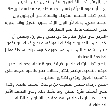
من بلل مثل تحت الذراعين وأسفل الثديين وبين الثديين.
-يجب أن تقوم المرأة بغسل الجسم كله بعد ممارسة الرياضة.
-ينصح بتجنب السمنة المفرطة والحفاظ على أن يكون وزن
الجسم صحي، وذلك لأن الوزن الزائد يسبب التعرق وهذا بدوره
يجعل المنطقة قابلة لنمو الفطريات.
-الحرص على تناول نظام غذائي صحي ومتوازن، ويفضل أن
يكون غني بالخضروات وكذلك الفواكه، وينصح كذلك بأن يكون
قليل النشويات التي تأتي في صورة كربوهيدرات بسيطة وقليل
الأطعمة المصنعة.
-ينصح بتجنب ارتداء ملابس ضيقة بصورة عامة، وحمالات صدر
ضيقة بالتحديد، فينصح باختيار حمالات صدر مناسبة لحجمه حتى
لا تسبب التعرق وتؤدي لظهور الفطريات.
-ينصح بارتداء ملابس مصنوعة من نوعيات أقمشة ماصة، وهذا
يعني أقمشة مثل: القطن، وما يشبه ذلك، وعلى الصعيد الآخر
يفضل تجنب ارتداء ملابس مصنوعة من النايلون أو الألياف
الاصطناعية.