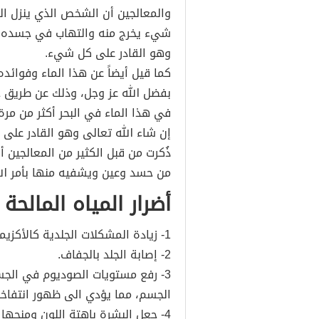
والمعالجين أن الشخص الذي ينزل ا
شيء يخرج منه والتهاب في جسده ب
وهو القادر على كل شيء.
كما قيل أيضاً عن هذا الماء وفوائ
بفضل الله عز وجل، وذلك عن طريق ج
في هذا الماء في البحر أكثر من م
إن شاء الله تعالى وهو القادر على
ذُكرت من قبل الكثير من المعالجين أ
من حسد وعين ويشفيه منها بأمر الل
أضرار المياه المالح
1- زيادة المشكلات الجلدية كالأكزيما والصدفية وغيرها.
2- إصابة الجلد بالجفاف.
3- رفع مستويات الصوديوم في الجسم
الجسم، مما يؤدي الى ظهور انتفاخا
4- جعل البشرة باهتة اللون ومنحها ملمساً خشناً.