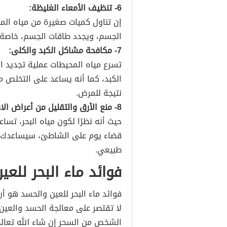
6- تنظيف الأمعاء الغليظة:
إن تناول كميات صغيرة من مياه ال
الجسم، ويجدد طاقات الجسم، خاصة ع
7- مكافحة مشاكل الكبد والكلى:
تسرع مياه المحيطات عملية تجديد ال
الكبد، كما أنه يساعد على التخلص م
نتيجة للمرض.
8- منع الأرق والتقليل من أعراض الاكتئاب:
حيث أنه نظرًا لكون مياه البحر، تس
قضاء يوم على الشاطئ، سيساعدك ع
طبيعي.
فوائد ماء البحر للع
فوائد ماء البحر للعين والحسد هو أن
لا تقتصر على معالجة الحسد والعين
الشخص من السحر إن شاء الله تعالى