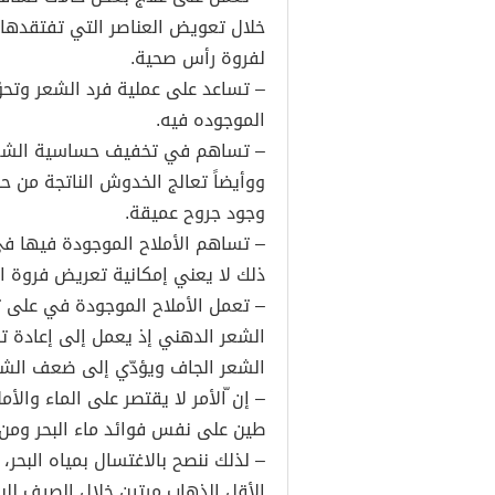
خلال تعويض العناصر التي تفتقدها 
لفروة رأس صحية.
– تساعد على عملية فرد الشعر وتحو
الموجوده فيه.
– تساهم في تخفيف حساسية الشعر تج
ووأيضاً تعالج الخدوش الناتجة من ح
وجود جروح عميقة.
– تساهم الأملاح الموجودة فيها ف
ذلك لا يعني إمكانية تعريض فروة ال
– تعمل الأملاح الموجودة في على ت
الشعر الدهني إذ يعمل إلى إعادة توا
الشعر الجاف ويؤدّي إلى ضعف الشع
– إن ّالأمر لا يقتصر على الماء والأم
طين على نفس فوائد ماء البحر ومن ا
– لذلك ننصح بالاغتسال بمياه البحر
الأقل الذهاب مرتين خلال الصيف للبح