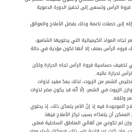
فروة الرأس وتسعى إلى تحفيز الدورة الدموية
ّله إلى خصلات ناعمة وذلك بفضل الأملاح والعوالق
اه المواد الكيميائية التي يحتويها الشامبو،
ك فروه الرأس بعنف إلا أنها تكون مؤذية في حالة
ي تخفيف حساسية فروة الرأس تجاه الحرارة ولكن
رأس لحرارة عاليه.
خليص الشعر من الزيوت، لذلك يعدّ مفيد لذوات
زن الزيوت في الشعر، إلّا أنّه قد يكون مضر لذوات
ر وتلفه.
لاح الموجودة فيه إذ إنّ الأمر يتعدّى ذلك، إذ يحتوي
لممكن أن يتعدّاه بسبب تركز الأملاح فيها.
، وإن لم تكوني من أهالي المناطق الساحلية فعلى
ر، وإن كنتِ غير قادرة على ذلك، فيمكنكِ شراء مواد