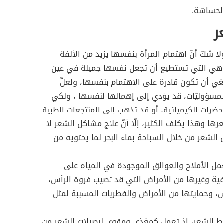
ر
لا شكّ أنّ اهتمام المرأة بنفسها يزيد من الألفة
جة هي التي تستطيع أن تجعل نفسها جميلة في عين
غي أن تكون قادرة على الاهتمام بنفسها، ولعلّ
المسؤوليّات، قد يؤدي إلى إهمالها لنفسها ، ولكي
ستحضرات الكيميائية، أو قد تذهب إلى المنتجعات الطبية
ا وهذا يكلف الكثير، إلّا أنّ علاج مشاكل الشعر لا
الشعر من خلال السباحة بماء البحر لما يحتويه من
مل الأملاح والعوالق الموجودة في المياه على
ية وغيرها من الأمراض التي قد تصيب فروة الرأس،
أس، وحمايتها من الأمراض والفطريات المسببة لمثل
ط الشعر، إذ تعمل كمغذي ومقوي لبصيلات الشعر من