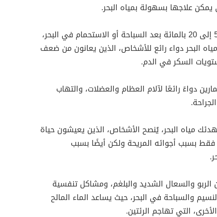
يمكن علاجها بسهولة بمياه البحر.
يزداد عدد خلايا الدم الحمراء ما بين 5 إلى 20 بالمائة بعد السباحة أو الاستحمام في البحر،
 ومياه البحر دواء رائع للأشخاص، الذين يعانون من ضعف
ستويات السكر في الدم.
مارين دواءً رائعًا لآلام العظام والعضلات، والتهاب
لجراحة.
هدئك مياه البحر، يُنصح الأشخاص، الذين يعيشون حياة
قط بسبب أجوائه المريحة ولكن أيضًا بسبب
ر.
الربو والسعال الشديد والبلغم، ومشاكل تنفسية
سيم والسباحة في البحر، حيث يساعد الماء المالح
أخرى، التي تهاجم الرئتين.