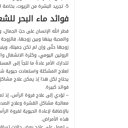
5- تجريد البشرة من الزيوت، بخاصة الحساسّة.
فوائد ماء البحر للشع
فطر الله الإنسان على حبّ الجمال، و
والمحبة بينها وبين زوجها، فالزو
زوجها حتّى وإن لم تكن جميلة، وينب
الروتين اليومي، وكثرة الانشغال و
تتدارك الأمر عادةً ما تلجأ إلى الم
لعلاج المشكلة واستعادت حيوية شعره
يحتاج لكل هذا إذ يمكن علاج مشاكل 
فوائد كبيرة.
– تؤدي إلى علاج فروة الرأس، إذ تع
معالجة مشاكل القشرة وعلاج الصدف
بالإضافة لإعادة الحيوية لفروة الر
هذه الأمراض.
– تعمل على علاج بعض حالات تساق