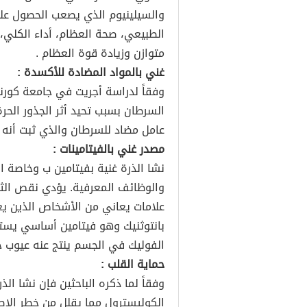
والسيلينيوم الذي يصعب الحصول علي
الطبيعي، صحة العظام، أداء الكلي
متوازن وزيادة قوة العظام .
غني بالمواد المضادة للأكسدة :
وفقاً لدراسة أجريت في جامعة كورني
السرطان بسبب تحيد أثر الجذور الح
عامل مضاد للسرطان والذي ثبت أنه
مصدر غني بالفيتامينات :
نشا الذرة غنية بفيتامين ب وخاصة 
والوظائف المعرفية. يؤدي نقص الثي
علامات يعاني من الأشخاص الذين ي
بانتوثنيك وهو فيتامين أساسي يس
الفوليك في الجسم ينتج عنه عيوب خ
حماية القلب :
وفقاً لما ذكره الباحثين فإن نشا ا
الكوليسترول مما يقلل من خطر الإص