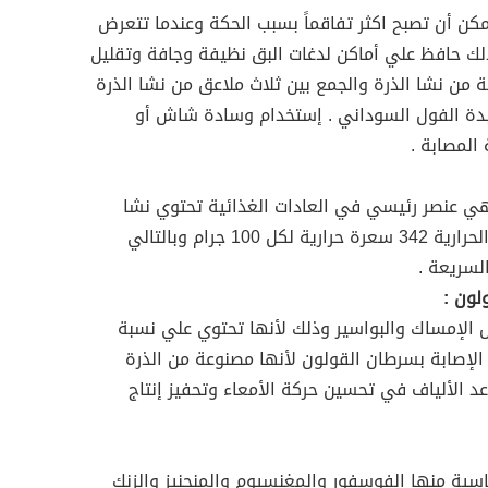
مكن أن تصبح اكثر تفاقماً بسبب الحكة وعندما تتعرض
لذلك حافظ علي أماكن لدغات البق نظيفة وجافة وتقليل
 من نشا الذرة والجمع بين ثلاث ملاعق من نشا الذرة
 زبدة الفول السوداني . إستخدام وسادة شاش أو
لمصابة .
وهي عنصر رئيسي في العادات الغذائية تحتوي نشا
الذرة على نسبة عالية من السعرات الحرارية 342 سعرة حرارية لكل 100 جرام وبالتالي
لسريعة .
لون :
الإمساك والبواسير وذلك لأنها تحتوي علي نسبة
لإصابة بسرطان القولون لأنها مصنوعة من الذرة
عد الألياف في تحسين حركة الأمعاء وتحفيز إنتاج
اسية منها الفوسفور والمغنسيوم والمنجنيز والزنك