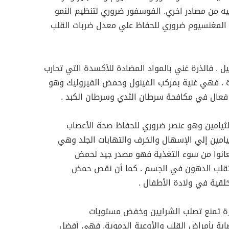
ه من مصادر اخري. الفوسفور ضروري لتنظيم النمو
، المغنسيوم ضروري للحفاظ علي معدل ضربات القلب
ل . فالذرة غني بالمواد المضادة للأكسدة التي تحارب
رة . فهي غنية بمركب الفينول وحمض الفيروليك وهو
 فعال في مكافحة سرطان الثدي وسرطان الكبد .
الثيامين وهو عنصر ضروري للحفاظ صحة الأعصاب
امين إلي الإسهال والخرف والتهابات الجلد وهي
عانوا من سوء التغذية فهو مصدر جيد لحمض
تقلب الدهون في الجسم . كما أن نقص حمض
لقية في ولادة الأطفال .
لذرة تمنع تصلب الشرايين وخفض مستويات
ابة بأمراض القلب والأوعية الدموية. فهي أفضل